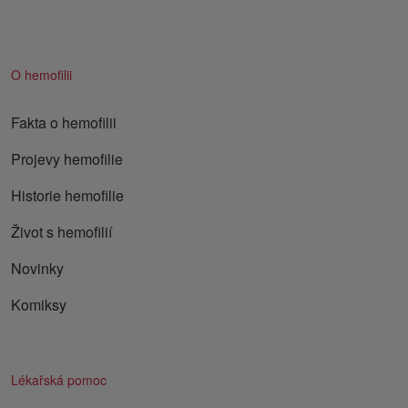
O hemofilii
Fakta o hemofilii
Projevy hemofilie
Historie hemofilie
Život s hemofilií
Novinky
Komiksy
Lékařská pomoc