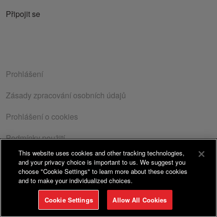
Připojit se
Prohlášení
Zásady zpracování osobních údajů
Prohlášení o cookies
Podmínky použití
This website uses cookies and other tracking technologies,
Zásady o ochraně osobních údajů
| Copyright© 2026
and your privacy choice is important to us. We suggest you
Takeda Pharmaceuticals Czech Republic s.r.o. Všechna
choose "Cookie Settings" to learn more about these cookies
and to make your individualized choices.
práva vyhrazena. | ISSN 1805-3408
Cookie Settings
Allow All Cookies