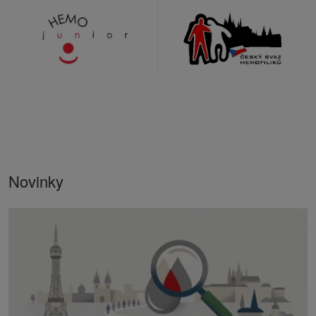
až trvalé invaliditě.
Novinky