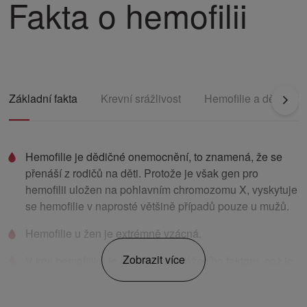
Fakta o hemofilii
Základní fakta
Krevní srážlivost
Hemofilie a dědičnos
Hemofilie je dědičné onemocnění, to znamená, že se
přenáší z rodičů na děti. Protože je však gen pro
hemofilii uložen na pohlavním chromozomu X, vyskytuje
se hemofilie v naprosté většině případů pouze u mužů.
Hemofilie u žen je extrémně vzácná.
Zobrazit více
V krvi hemofiliků je nedostatek srážecího faktoru, což je
bílkovina nutná k účinnému srážení krve. Nejčastěji se
jedná o nedostatek srážecího faktoru VIII a takové