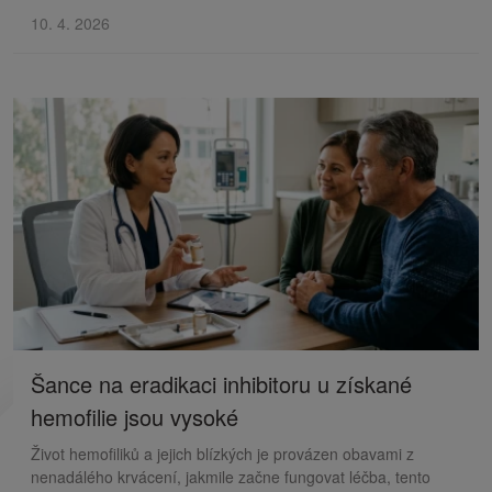
10. 4. 2026
Šance na eradikaci inhibitoru u získané
hemofilie jsou vysoké
Život hemofiliků a jejich blízkých je provázen obavami z
nenadálého krvácení, jakmile začne fungovat léčba, tento