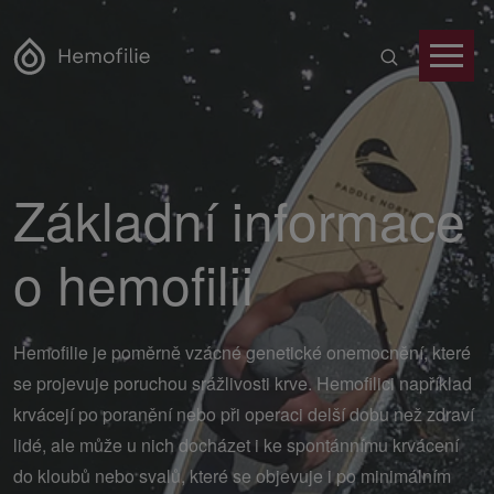
Základní informace
o hemofilii
Hemofilie je poměrně vzácné genetické onemocnění, které
se projevuje poruchou srážlivosti krve. Hemofilici například
krvácejí po poranění nebo při operaci delší dobu než zdraví
lidé, ale může u nich docházet i ke spontánnímu krvácení
do kloubů nebo svalů, které se objevuje i po minimálním