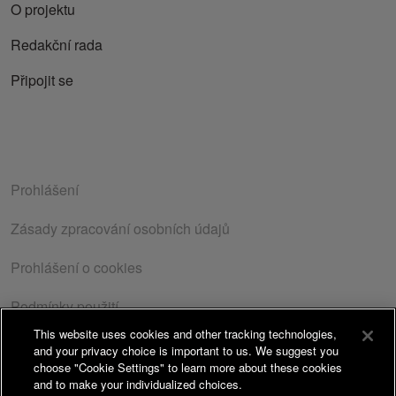
O projektu
Redakční rada
Připojit se
Prohlášení
Zásady zpracování osobních údajů
Prohlášení o cookies
Podmínky použití
This website uses cookies and other tracking technologies,
Zásady o ochraně osobních údajů
| Copyright© 2026
and your privacy choice is important to us. We suggest you
Takeda Pharmaceuticals Czech Republic s.r.o. Všechna
choose "Cookie Settings" to learn more about these cookies
and to make your individualized choices.
práva vyhrazena. | ISSN 1805-3408