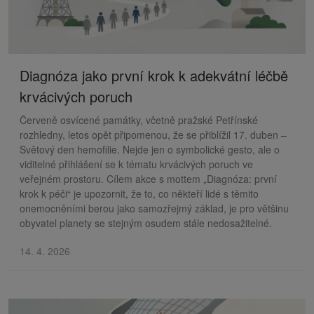
Diagnóza jako první krok k adekvátní léčbě
krvácivých poruch
Červeně osvícené památky, včetně pražské Petřínské
rozhledny, letos opět připomenou, že se přiblížil 17. duben –
Světový den hemofilie. Nejde jen o symbolické gesto, ale o
viditelné přihlášení se k tématu krvácivých poruch ve
veřejném prostoru. Cílem akce s mottem „Diagnóza: první
krok k péči“ je upozornit, že to, co někteří lidé s těmito
onemocněními berou jako samozřejmý základ, je pro většinu
obyvatel planety se stejným osudem stále nedosažitelné.
14. 4. 2026