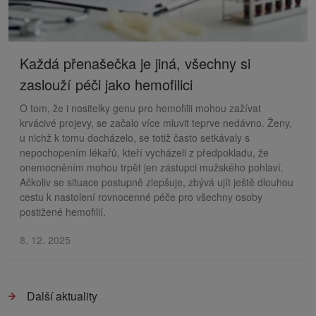
Každá přenašečka je jiná, všechny si
zaslouží péči jako hemofilici
O tom, že i nositelky genu pro hemofilii mohou zažívat
krvácivé projevy, se začalo více mluvit teprve nedávno. Ženy,
u nichž k tomu docházelo, se totiž často setkávaly s
nepochopením lékařů, kteří vycházeli z předpokladu, že
onemocněním mohou trpět jen zástupci mužského pohlaví.
Ačkoliv se situace postupně zlepšuje, zbývá ujít ještě dlouhou
cestu k nastolení rovnocenné péče pro všechny osoby
postižené hemofilií.
8. 12. 2025
Další aktuality