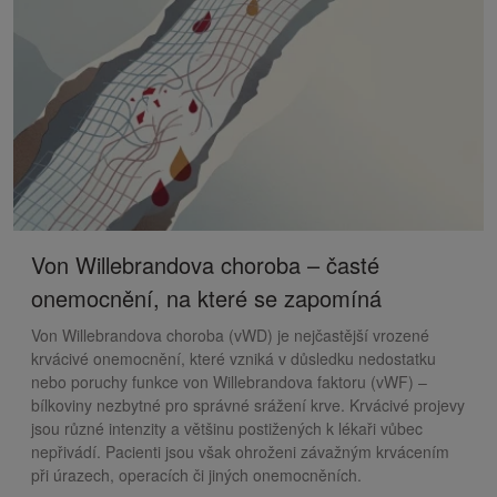
Von Willebrandova choroba – časté
onemocnění, na které se zapomíná
Von Willebrandova choroba (vWD) je nejčastější vrozené
krvácivé onemocnění, které vzniká v důsledku nedostatku
nebo poruchy funkce von Willebrandova faktoru (vWF) –
bílkoviny nezbytné pro správné srážení krve. Krvácivé projevy
jsou různé intenzity a většinu postižených k lékaři vůbec
nepřivádí. Pacienti jsou však ohroženi závažným krvácením
při úrazech, operacích či jiných onemocněních.