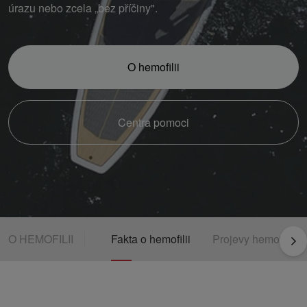
úrazu nebo zcela „bez příčiny".
O hemofilii
Centra pomoci
Fakta o hemofilii
Projevy hemofilie
O HEMOFILII