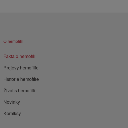
O hemofilii
Fakta o hemofilii
Projevy hemofilie
Historie hemofilie
Život s hemofilií
Novinky
Komiksy