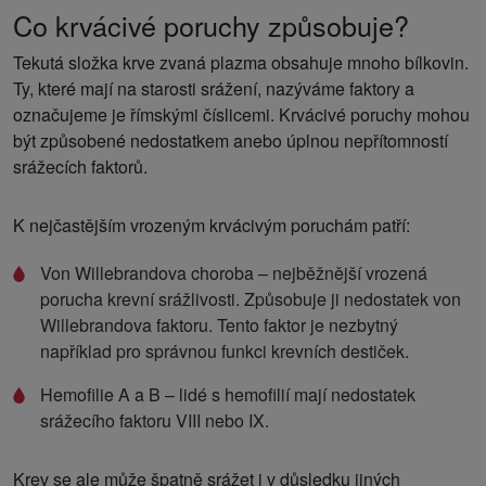
Co krvácivé poruchy způsobuje?
Tekutá složka krve zvaná plazma obsahuje mnoho bílkovin.
Ty, které mají na starosti srážení, nazýváme faktory a
označujeme je římskými číslicemi. Krvácivé poruchy mohou
být způsobené nedostatkem anebo úplnou nepřítomností
srážecích faktorů.
K nejčastějším vrozeným krvácivým poruchám patří:
Von Willebrandova choroba – nejběžnější vrozená
porucha krevní srážlivosti. Způsobuje ji nedostatek von
Willebrandova faktoru. Tento faktor je nezbytný
například pro správnou funkci krevních destiček.
Hemofilie A a B – lidé s hemofilií mají nedostatek
srážecího faktoru VIII nebo IX.
Krev se ale může špatně srážet i v důsledku jiných