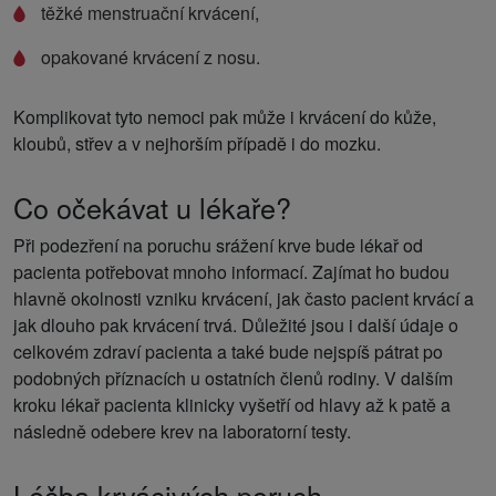
těžké menstruační krvácení,
opakované krvácení z nosu.
Komplikovat tyto nemoci pak může i krvácení do kůže,
kloubů, střev a v nejhorším případě i do mozku.
Co očekávat u lékaře?
Při podezření na poruchu srážení krve bude lékař od
pacienta potřebovat mnoho informací. Zajímat ho budou
hlavně okolnosti vzniku krvácení, jak často pacient krvácí a
jak dlouho pak krvácení trvá. Důležité jsou i další údaje o
celkovém zdraví pacienta a také bude nejspíš pátrat po
podobných příznacích u ostatních členů rodiny. V dalším
kroku lékař pacienta klinicky vyšetří od hlavy až k patě a
následně odebere krev na laboratorní testy.
Léčba krvácivých poruch