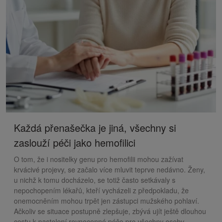
Každá přenašečka je jiná, všechny si
zaslouží péči jako hemofilici
O tom, že i nositelky genu pro hemofilii mohou zažívat
krvácivé projevy, se začalo více mluvit teprve nedávno. Ženy,
u nichž k tomu docházelo, se totiž často setkávaly s
nepochopením lékařů, kteří vycházeli z předpokladu, že
onemocněním mohou trpět jen zástupci mužského pohlaví.
Ačkoliv se situace postupně zlepšuje, zbývá ujít ještě dlouhou
cestu k nastolení rovnocenné péče pro všechny osoby