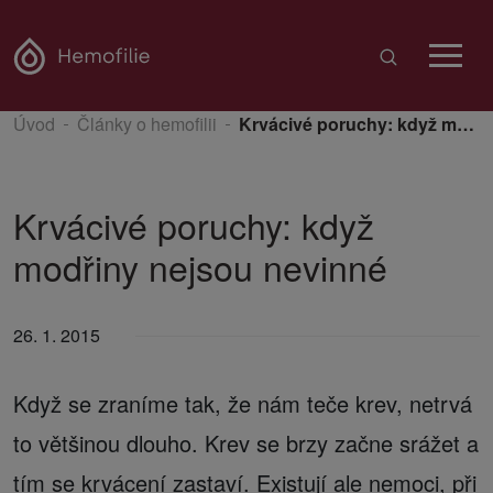
Úvod
Články o hemofilii
Krvácivé poruchy: když modřiny nejsou nevinné
Krvácivé poruchy: když
modřiny nejsou nevinné
26. 1. 2015
Když se zraníme tak, že nám teče krev, netrvá
to většinou dlouho. Krev se brzy začne srážet a
tím se krvácení zastaví. Existují ale nemoci, při