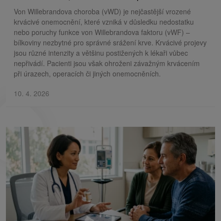
Von Willebrandova choroba (vWD) je nejčastější vrozené
krvácivé onemocnění, které vzniká v důsledku nedostatku
nebo poruchy funkce von Willebrandova faktoru (vWF) –
bílkoviny nezbytné pro správné srážení krve. Krvácivé projevy
jsou různé intenzity a většinu postižených k lékaři vůbec
nepřivádí. Pacienti jsou však ohroženi závažným krvácením
při úrazech, operacích či jiných onemocněních.
10. 4. 2026