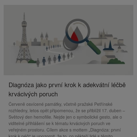
Diagnóza jako první krok k adekvátní léčbě
krvácivých poruch
Červeně osvícené památky, včetně pražské Petřínské
rozhledny, letos opět připomenou, že se přiblížil 17. duben –
Světový den hemofilie. Nejde jen o symbolické gesto, ale o
viditelné přihlášení se k tématu krvácivých poruch ve
veřejném prostoru. Cílem akce s mottem „Diagnóza: první
krok k péči“ je upozornit, že to, co někteří lidé s těmito