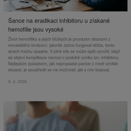
Šance na eradikaci inhibitoru u získané
hemofilie jsou vysoké
Život hemofiliků a jejich blízkých je provázen obavami z
nenadálého krvácení, jakmile začne fungovat léčba, tento
strach trochu opadne. V plné síle se může opět vynořit, když
se objeví komplikace nemoci v podobě vzniku tzv. inhibitoru.
Nejlepším způsobem, jak nepropadat panice z nově vzniklé
situace, je soustředit se na možnosti, jak s ním bojovat.
8. 4. 2026