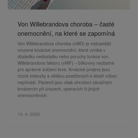
Von Willebrandova choroba – časté
onemocnění, na které se zapomíná
Von Willebrandova choroba (vWD) je nejčastější
vrozené krvácivé onemocnění, které vzniká v
důsledku nedostatku nebo poruchy funkce von
Willebrandova faktoru (vWF) – bílkoviny nezbytné
pro správné srážení krve. Krvácivé projevy jsou
různé intenzity a většinu postižených k lékaři vůbec
nepřivádí. Pacienti jsou však ohroženi závažným
krvácením při úrazech, operacích či jiných
onemocněních.
10. 4. 2026