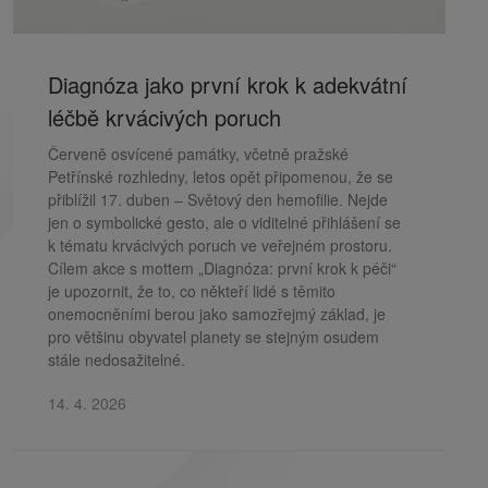
Diagnóza jako první krok k adekvátní
léčbě krvácivých poruch
Červeně osvícené památky, včetně pražské
Petřínské rozhledny, letos opět připomenou, že se
přiblížil 17. duben – Světový den hemofilie. Nejde
jen o symbolické gesto, ale o viditelné přihlášení se
k tématu krvácivých poruch ve veřejném prostoru.
Cílem akce s mottem „Diagnóza: první krok k péči“
je upozornit, že to, co někteří lidé s těmito
onemocněními berou jako samozřejmý základ, je
pro většinu obyvatel planety se stejným osudem
stále nedosažitelné.
14. 4. 2026