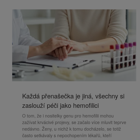
Každá přenašečka je jiná, všechny si
zaslouží péči jako hemofilici
O tom, že i nositelky genu pro hemofilii mohou
zažívat krvácivé projevy, se začalo více mluvit teprve
nedávno. Ženy, u nichž k tomu docházelo, se totiž
často setkávaly s nepochopením lékařů, kteří