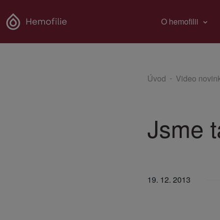
O hemofilii
Úvod
Video novin
Jsme t
19. 12. 2013