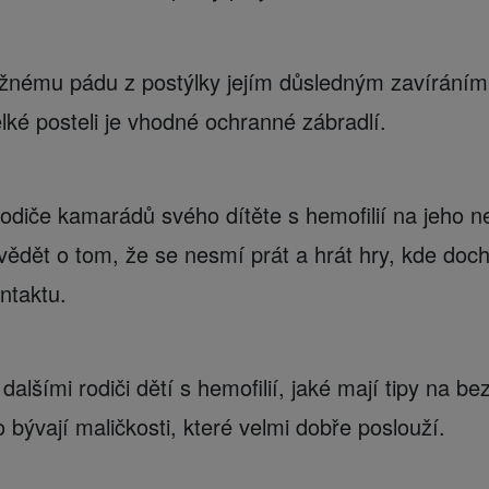
nému pádu z postýlky jejím důsledným zavíráním, 
lké posteli je vhodné ochranné zábradlí.
odiče kamarádů svého dítěte s hemofilií na jeho n
 vědět o tom, že se nesmí prát a hrát hry, kde doc
ntaktu.
dalšími rodiči dětí s hemofilií, jaké mají tipy na b
o bývají maličkosti, které velmi dobře poslouží.