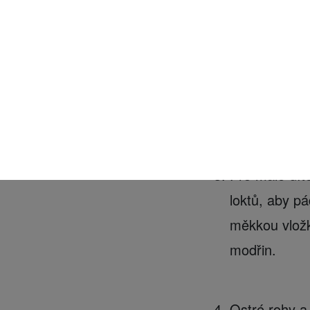
vyvíjela nožn
chránily kot
Když se dítě
nebo na sebe
Pro malé dítě
loktů, aby pá
měkkou vlož
modřin.
Ostré rohy a