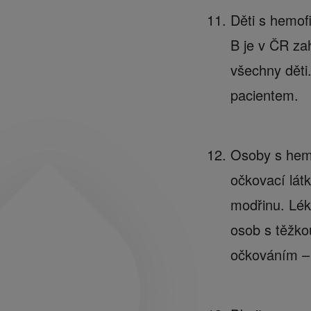
Děti s hemofi
B je v ČR za
všechny děti
pacientem.
Osoby s hemo
očkovací lát
modřinu. Léka
osob s těžko
očkováním – o