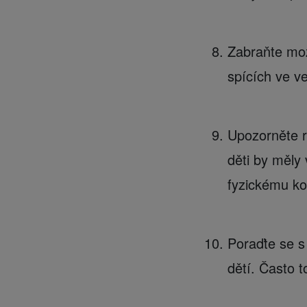
Zabraňte mož
spících ve ve
Upozorněte r
děti by měly
fyzickému ko
Poraďte se s 
dětí. Často t