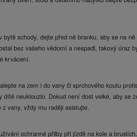
 bytě schody, dejte před ně branku, aby se na ně
dostal bez vašeho vědomí a nespadl, takový úraz b
é krvácení.
alepte na zem i do vany či sprchového koutu proti
y dítě neuklouzlo. Dokud není dost velké, aby se 
z vany, vždy mu raději asistujte.
žívání ochranné přilby při jízdě na kole a bruslích