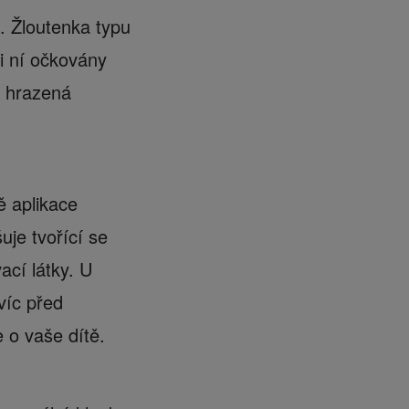
B. Žloutenka typu
i ní očkovány
, hrazená
ě aplikace
je tvořící se
ací látky. U
víc před
e o vaše dítě.