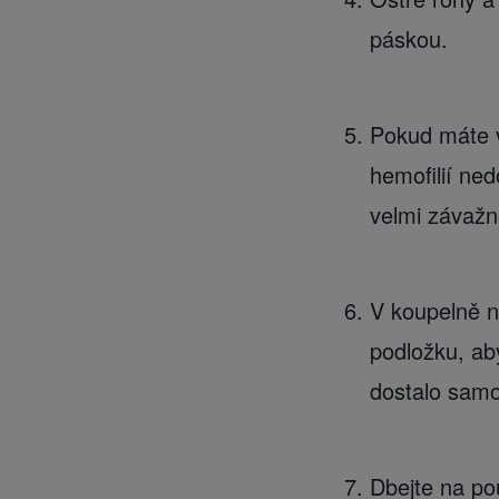
páskou.
Pokud máte v
hemofilií ne
velmi závažn
V koupelně n
podložku, ab
dostalo samo 
Dbejte na pou