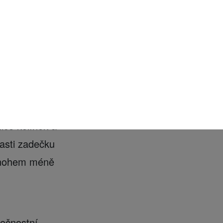
otníkové, aby se
e mohlo poranit
niče kolínek a
lasti zadečku
 mnohem méně
pečnostní