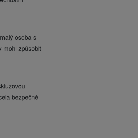
 malý osoba s
y mohl způsobit
skluzovou
zcela bezpečně
.