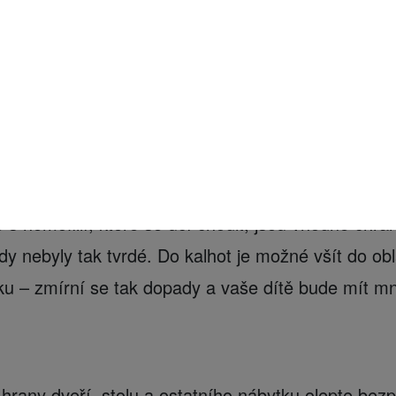
í klenba. U dětí s hemofilií jsou vhodnější botky k
níky před podvrtnutím.
 učí chodit, odstraňte z jeho dosahu vše, o co by s
 svrhnout.
 s hemofilií, které se učí chodit, jsou vhodné chrá
dy nebyly tak tvrdé. Do kalhot je možné všít do ob
ku – zmírní se tak dopady a vaše dítě bude mít
 hrany dveří, stolu a ostatního nábytku olepte bez