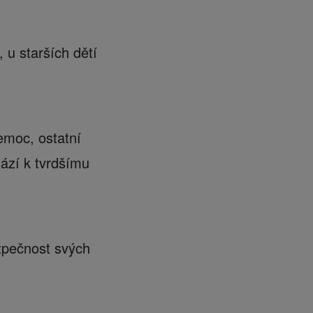
u starších dětí
emoc, ostatní
hází k tvrdšímu
ezpečnost svých