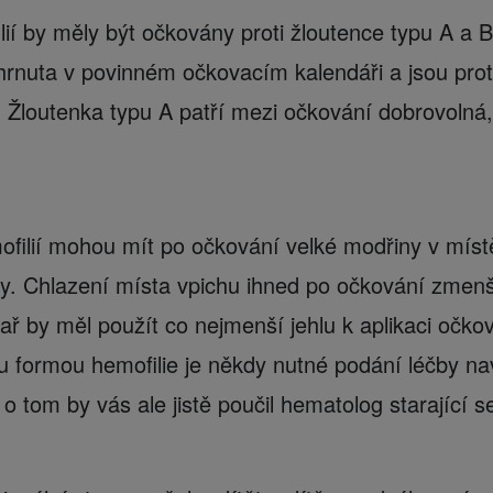
lií by měly být očkovány proti žloutence typu A a 
hrnuta v povinném očkovacím kalendáři a jsou prot
. Žloutenka typu A patří mezi očkování dobrovolná
filií mohou mít po očkování velké modřiny v míst
ky. Chlazení místa vpichu ihned po očkování zmenšu
ř by měl použít co nejmenší jehlu k aplikaci očkov
u formou hemofilie je někdy nutné podání léčby na
 tom by vás ale jistě poučil hematolog starající s