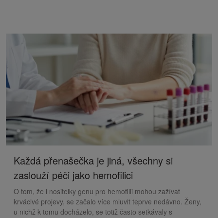
Každá přenašečka je jiná, všechny si
zaslouží péči jako hemofilici
O tom, že i nositelky genu pro hemofilii mohou zažívat
krvácivé projevy, se začalo více mluvit teprve nedávno. Ženy,
u nichž k tomu docházelo, se totiž často setkávaly s