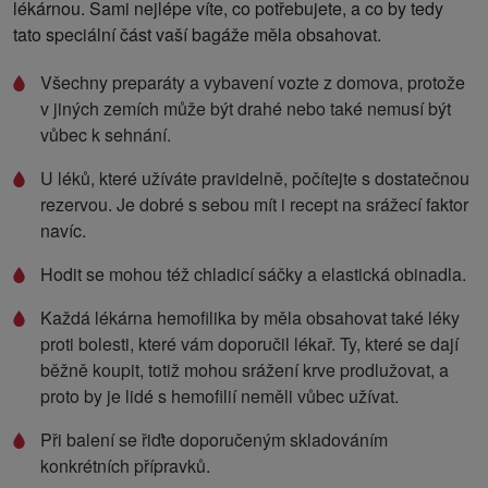
lékárnou. Sami nejlépe víte, co potřebujete, a co by tedy
tato speciální část vaší bagáže měla obsahovat.
Všechny preparáty a vybavení vozte z domova, protože
v jiných zemích může být drahé nebo také nemusí být
vůbec k sehnání.
U léků, které užíváte pravidelně, počítejte s dostatečnou
rezervou. Je dobré s sebou mít i recept na srážecí faktor
navíc.
Hodit se mohou též chladicí sáčky a elastická obinadla.
Každá lékárna hemofilika by měla obsahovat také léky
proti bolesti, které vám doporučil lékař. Ty, které se dají
běžně koupit, totiž mohou srážení krve prodlužovat, a
proto by je lidé s hemofilií neměli vůbec užívat.
Při balení se řiďte doporučeným skladováním
konkrétních přípravků.