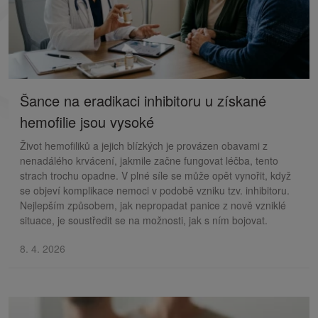
Šance na eradikaci inhibitoru u získané
hemofilie jsou vysoké
Život hemofiliků a jejich blízkých je provázen obavami z
nenadálého krvácení, jakmile začne fungovat léčba, tento
strach trochu opadne. V plné síle se může opět vynořit, když
se objeví komplikace nemoci v podobě vzniku tzv. inhibitoru.
Nejlepším způsobem, jak nepropadat panice z nově vzniklé
situace, je soustředit se na možnosti, jak s ním bojovat.
8. 4. 2026