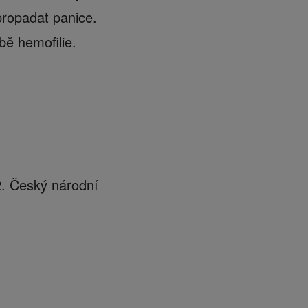
propadat panice.
bě hemofilie.
2. Český národní