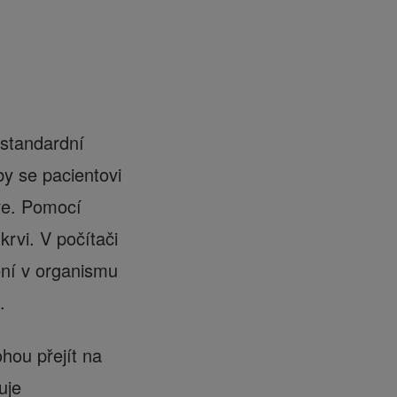
 standardní
y se pacientovi
ve. Pomocí
krvi. V počítači
ení v organismu
.
hou přejít na
uje