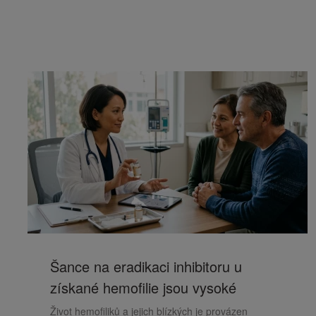
Šance na eradikaci inhibitoru u
získané hemofilie jsou vysoké
Život hemofiliků a jejich blízkých je provázen