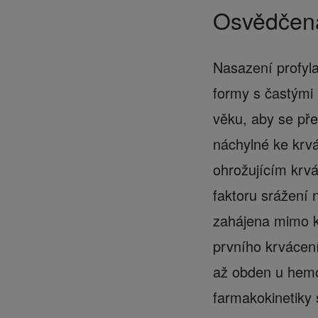
Osvědčen
Nasazení profyla
formy s častými 
věku, aby se pře
náchylné ke krvá
ohrožujícím krvá
faktoru srážení 
zahájena mimo k
prvního krvácen
až obden u hemo
farmakokinetiky