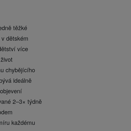
ředně těžké
ž v dětském
ětství více
život
nu chybějícího
bývá ideálně
 objevení
vané 2–3× týdně
hodem
 míru každému