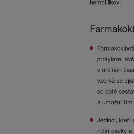
hemofilikovi.
Farmakoki
Farmakokineti
profylaxe, av
v určitém ča
vzorků se zjis
se poté sesta
a umožní tím 
Jedinci, kteř
nižší dávky a