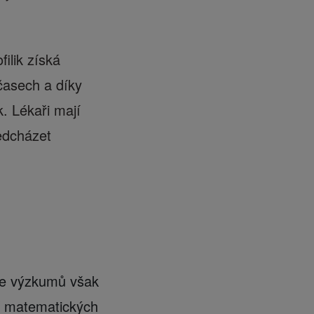
ilik získá
časech a díky
k. Lékaři mají
ředcházet
dle výzkumů však
ní matematických