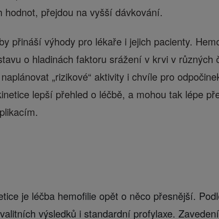
 hodnot, přejdou na vyšší dávkování.
y přináší výhody pro lékaře i jejich pacienty. Hemof
tavu o hladinách faktoru srážení v krvi v různých 
aplánovat „rizikové“ aktivity i chvíle pro odpočine
inetice lepší přehled o léčbě, a mohou tak lépe p
plikacím.
tice je léčba hemofilie opět o něco přesnější. Po
valitních výsledků i standardní profylaxe. Zavede