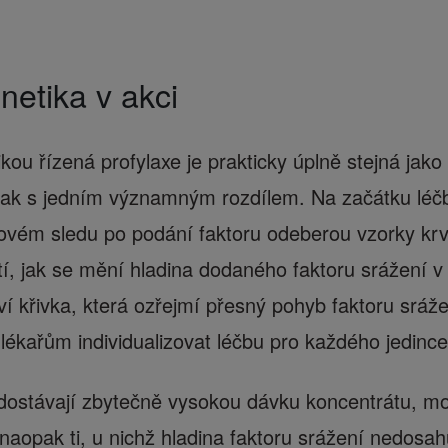
netika v akci
kou řízená profylaxe je prakticky úplně stejná jako
šak s jedním významným rozdílem. Na začátku léčb
sovém sledu po podání faktoru odeberou vzorky kr
tí, jak se mění hladina dodaného faktoru srážení v 
ví křivka, která ozřejmí přesný pohyb faktoru sráž
lékařům individualizovat léčbu pro každého jedince
í dostávají zbytečně vysokou dávku koncentrátu, mo
 naopak ti, u nichž hladina faktoru srážení nedosah