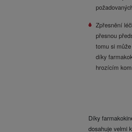
požadovaných
Zpřesnění léčb
přesnou předs
tomu si může n
díky farmakok
hrozícím kom
Díky farmakokine
dosahuje velmi k