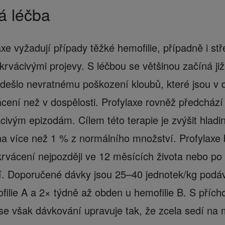
á léčba
xe vyžadují případy těžké hemofilie, případně i st
krvácivými projevy. S léčbou se většinou začíná ji
dešlo nevratnému poškození kloubů, které jsou v d
cení než v dospělosti. Profylaxe rovněž předchází 
civým epizodám. Cílem této terapie je zvýšit hladi
na více než 1 % z normálního množství. Profylaxe 
rvácení nejpozději ve 12 měsících života nebo po
í. Doporučené dávky jsou 25–40 jednotek/kg podá
filie A a 2× týdně až obden u hemofilie B. S příc
 se však dávkování upravuje tak, že zcela sedí na