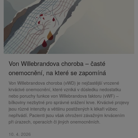
Von Willebrandova choroba – časté
onemocnění, na které se zapomíná
Von Willebrandova choroba (vWD) je nejčastější vrozené
krvácivé onemocnění, které vzniká v důsledku nedostatku
nebo poruchy funkce von Willebrandova faktoru (vWF) –
bílkoviny nezbytné pro správné srážení krve. Krvácivé projevy
jsou různé intenzity a většinu postižených k lékaři vůbec
nepřivádí. Pacienti jsou však ohroženi závažným krvácením
při úrazech, operacích či jiných onemocněních.
10. 4. 2026