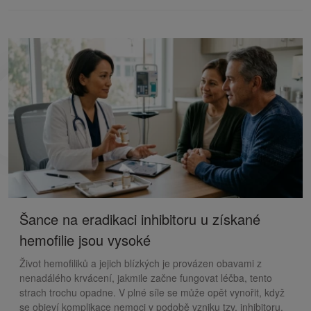
Šance na eradikaci inhibitoru u získané
hemofilie jsou vysoké
Život hemofiliků a jejich blízkých je provázen obavami z
nenadálého krvácení, jakmile začne fungovat léčba, tento
strach trochu opadne. V plné síle se může opět vynořit, když
se objeví komplikace nemoci v podobě vzniku tzv. inhibitoru.