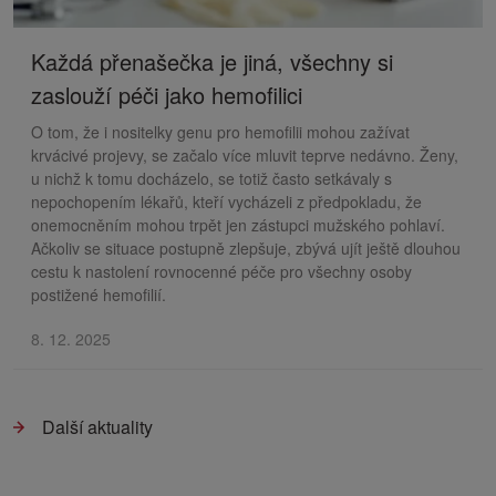
Každá přenašečka je jiná, všechny si
zaslouží péči jako hemofilici
O tom, že i nositelky genu pro hemofilii mohou zažívat
krvácivé projevy, se začalo více mluvit teprve nedávno. Ženy,
u nichž k tomu docházelo, se totiž často setkávaly s
nepochopením lékařů, kteří vycházeli z předpokladu, že
onemocněním mohou trpět jen zástupci mužského pohlaví.
Ačkoliv se situace postupně zlepšuje, zbývá ujít ještě dlouhou
cestu k nastolení rovnocenné péče pro všechny osoby
postižené hemofilií.
8. 12. 2025
Další aktuality