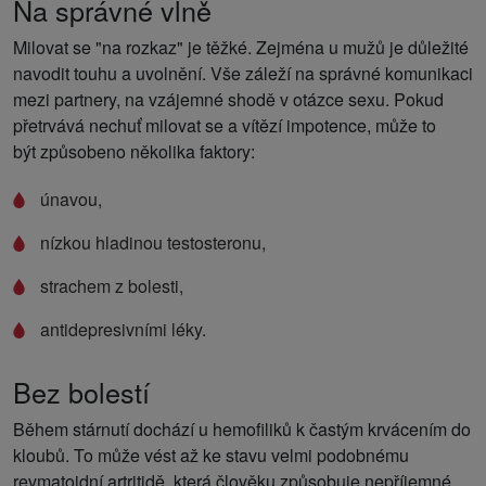
Na správné vlně
Milovat se "na rozkaz" je těžké. Zejména u mužů je důležité
navodit touhu a uvolnění. Vše záleží na správné komunikaci
mezi partnery, na vzájemné shodě v otázce sexu. Pokud
přetrvává nechuť milovat se a vítězí impotence, může to
být způsobeno několika faktory:
únavou,
nízkou hladinou testosteronu,
strachem z bolesti,
antidepresivními léky.
Bez bolestí
Během stárnutí dochází u hemofiliků k častým krvácením do
kloubů. To může vést až ke stavu velmi podobnému
revmatoidní artritidě, která člověku způsobuje nepříjemné