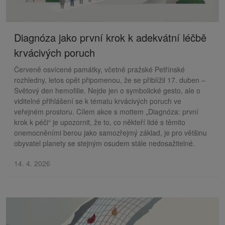
Diagnóza jako první krok k adekvátní léčbě
krvácivých poruch
Červeně osvícené památky, včetně pražské Petřínské
rozhledny, letos opět připomenou, že se přiblížil 17. duben –
Světový den hemofilie. Nejde jen o symbolické gesto, ale o
viditelné přihlášení se k tématu krvácivých poruch ve
veřejném prostoru. Cílem akce s mottem „Diagnóza: první
krok k péči“ je upozornit, že to, co někteří lidé s těmito
onemocněními berou jako samozřejmý základ, je pro většinu
obyvatel planety se stejným osudem stále nedosažitelné.
14. 4. 2026