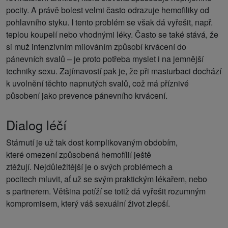
pocity. A právě bolest velmi často odrazuje hemofiliky od
pohlavního styku. I tento problém se však dá vyřešit, např.
teplou koupelí nebo vhodnými léky. Často se také stává, že
si muž intenzivním milováním způsobí krvácení do
pánevních svalů – je proto potřeba myslet i na jemnější
techniky sexu. Zajímavostí pak je, že při masturbaci dochází
k uvolnění těchto napnutých svalů, což má příznivé
působení jako prevence pánevního krvácení.
Dialog léčí
Stárnutí je už tak dost komplikovaným obdobím,
které omezení způsobená hemofílií ještě
ztěžují. Nejdůležitější je o svých problémech a
pocitech mluvit, ať už se svým praktickým lékařem, nebo
s partnerem. Většina potíží se totiž dá vyřešit rozumným
kompromisem, který váš sexuální život zlepší.