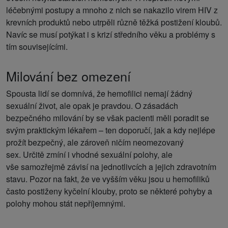
léčebnými postupy a mnoho z nich se nakazilo virem HIV z
krevních produktů nebo utrpěli různě těžká postižení kloubů.
Navíc se musí potýkat i s krizí středního věku a problémy s
tím souvisejícími.
Milování bez omezení
Spousta lidí se domnívá, že hemofilici nemají žádný
sexuální život, ale opak je pravdou. O zásadách
bezpečného milování by se však pacienti měli poradit se
svým praktickým lékařem – ten doporučí, jak a kdy nejlépe
prožít bezpečný, ale zároveň ničím neomezovaný
sex. Určitě zmíní i vhodné sexuální polohy, ale
vše samozřejmě závisí na jednotlivcích a jejich zdravotním
stavu. Pozor na fakt, že ve vyšším věku jsou u hemofiliků
často postiženy kyčelní klouby, proto se některé pohyby a
polohy mohou stát nepříjemnými.