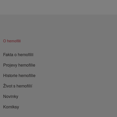
O hemofilii
Fakta o hemofilii
Projevy hemofilie
Historie hemofilie
Život s hemofilií
Novinky
Komiksy