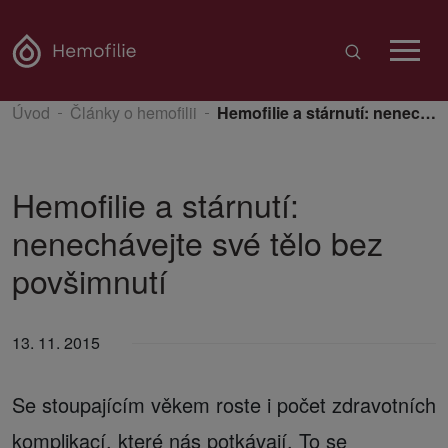
Úvod
Články o hemofilii
Hemofilie a stárnutí: nenechávejte své tělo bez povšimnutí
Hemofilie a stárnutí:
nenechávejte své tělo bez
povšimnutí
13. 11. 2015
Se stoupajícím věkem roste i počet zdravotních
komplikací, které nás potkávají. To se