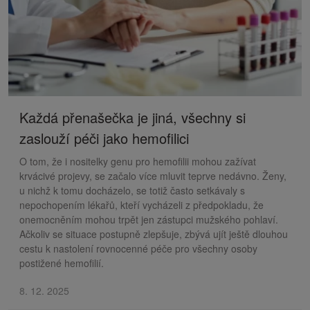
Každá přenašečka je jiná, všechny si
zaslouží péči jako hemofilici
O tom, že i nositelky genu pro hemofilii mohou zažívat
krvácivé projevy, se začalo více mluvit teprve nedávno. Ženy,
u nichž k tomu docházelo, se totiž často setkávaly s
nepochopením lékařů, kteří vycházeli z předpokladu, že
onemocněním mohou trpět jen zástupci mužského pohlaví.
Ačkoliv se situace postupně zlepšuje, zbývá ujít ještě dlouhou
cestu k nastolení rovnocenné péče pro všechny osoby
postižené hemofilií.
8. 12. 2025