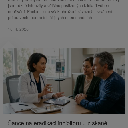
jsou různé intenzity a většinu postižených k lékaři vůbec
nepřivádí. Pacienti jsou však ohroženi závažným krvácením
při úrazech, operacích či jiných onemocněních.
10. 4. 2026
Šance na eradikaci inhibitoru u získané