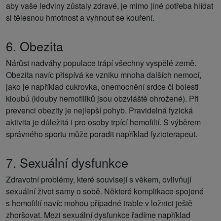
aby vaše ledviny zůstaly zdravé, je mimo jiné potřeba hlídat
si tělesnou hmotnost a vyhnout se kouření.
6. Obezita
Nárůst nadváhy populace trápí všechny vyspělé země.
Obezita navíc přispívá ke vzniku mnoha dalších nemocí,
jako je například cukrovka, onemocnění srdce či bolesti
kloubů (klouby hemofiliků jsou obzvláště ohrožené). Při
prevenci obezity je nejlepší pohyb. Pravidelná fyzická
aktivita je důležitá i pro osoby trpící hemofilií. S výběrem
správného sportu může poradit například fyzioterapeut.
7. Sexuální dysfunkce
Zdravotní problémy, které souvisejí s věkem, ovlivňují
sexuální život samy o sobě. Některé komplikace spojené
s hemofilií navíc mohou případné trable v ložnici ještě
zhoršovat. Mezi sexuální dysfunkce řadíme například