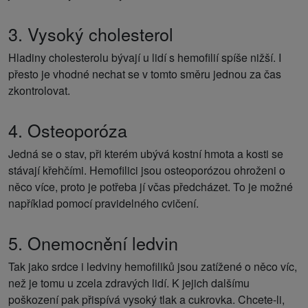
3. Vysoký cholesterol
Hladiny cholesterolu bývají u lidí s hemofilií spíše nižší. I
přesto je vhodné nechat se v tomto směru jednou za čas
zkontrolovat.
4. Osteoporóza
Jedná se o stav, při kterém ubývá kostní hmota a kosti se
stávají křehčími. Hemofilici jsou osteoporózou ohroženi o
něco více, proto je potřeba jí včas předcházet. To je možné
například pomocí pravidelného cvičení.
5. Onemocnění ledvin
Tak jako srdce i ledviny hemofiliků jsou zatížené o něco víc,
než je tomu u zcela zdravých lidí. K jejich dalšímu
poškození pak přispívá vysoký tlak a cukrovka. Chcete-li,