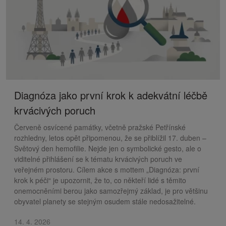
Diagnóza jako první krok k adekvátní léčbě
krvácivých poruch
Červeně osvícené památky, včetně pražské Petřínské
rozhledny, letos opět připomenou, že se přiblížil 17. duben –
Světový den hemofilie. Nejde jen o symbolické gesto, ale o
viditelné přihlášení se k tématu krvácivých poruch ve
veřejném prostoru. Cílem akce s mottem „Diagnóza: první
krok k péči“ je upozornit, že to, co někteří lidé s těmito
onemocněními berou jako samozřejmý základ, je pro většinu
obyvatel planety se stejným osudem stále nedosažitelné.
14. 4. 2026