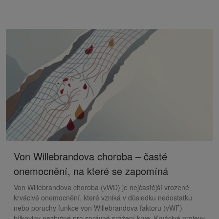
Von Willebrandova choroba – časté
onemocnění, na které se zapomíná
Von Willebrandova choroba (vWD) je nejčastější vrozené
krvácivé onemocnění, které vzniká v důsledku nedostatku
nebo poruchy funkce von Willebrandova faktoru (vWF) –
bílkoviny nezbytné pro správné srážení krve. Krvácivé projevy