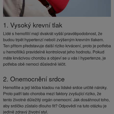
1. Vysoký krevní tlak
Lidé s hemofilií mají dvakrát vyšší pravděpodobnost, že
budou trpět hypertenzí neboli zvýšeným krevním tlakem.
Ten přitom představuje další riziko krvácení, proto je potřeba
u hemofiliků pravidelně kontrolovat jeho hodnotu. Pokud
máte krvácivou chorobu a objeví se u vás i hypertenze, je
potřeba obě nemoci důsledně léčit.
2. Onemocnění srdce
Hemofilie a její léčba kladou na lidské srdce určité nároky.
Proto patří tato choroba mezi faktory zvyšující riziko, že
tento životně důležitý orgán onemocní. Jak dosáhnout toho,
aby srdíčko zůstalo dlouho fit? Odpovědí na tuto otázku je
jedině zdravý životní styl.