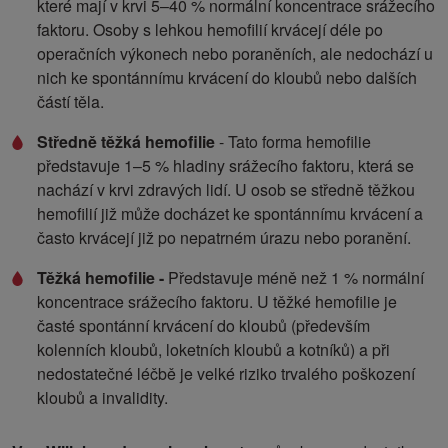
které mají v krvi 5–40 % normální koncentrace srážecího
faktoru. Osoby s lehkou hemofilií krvácejí déle po
operačních výkonech nebo poraněních, ale nedochází u
nich ke spontánnímu krvácení do kloubů nebo dalších
částí těla.
Středně těžká hemofilie
- Tato forma hemofilie
představuje 1–5 % hladiny srážecího faktoru, která se
nachází v krvi zdravých lidí. U osob se středně těžkou
hemofilií již může docházet ke spontánnímu krvácení a
často krvácejí již po nepatrném úrazu nebo poranění.
Těžká hemofilie -
Představuje méně než 1 % normální
koncentrace srážecího faktoru. U těžké hemofilie je
časté spontánní krvácení do kloubů (především
kolenních kloubů, loketních kloubů a kotníků) a při
nedostatečné léčbě je velké riziko trvalého poškození
kloubů a invalidity.