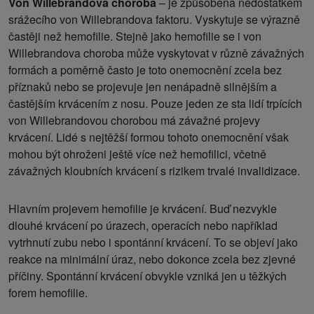
Von Willebrandova choroba
– je způsobena nedostatkem
srážecího von Willebrandova faktoru. Vyskytuje se výrazně
častěji než hemofilie. Stejně jako hemofilie se i von
Willebrandova choroba může vyskytovat v různě závažných
formách a poměrně často je toto onemocnění zcela bez
příznaků nebo se projevuje jen nenápadně silnějším a
častějším krvácením z nosu. Pouze jeden ze sta lidí trpících
von Willebrandovou chorobou má závažné projevy
krvácení. Lidé s nejtěžší formou tohoto onemocnění však
mohou být ohroženi ještě více než hemofilici, včetně
závažných kloubních krvácení s rizikem trvalé invalidizace.
Hlavním projevem hemofilie je krvácení. Buď nezvykle
dlouhé krvácení po úrazech, operacích nebo například
vytrhnutí zubu nebo i spontánní krvácení. To se objeví jako
reakce na minimální úraz, nebo dokonce zcela bez zjevné
příčiny. Spontánní krvácení obvykle vzniká jen u těžkých
forem hemofilie.