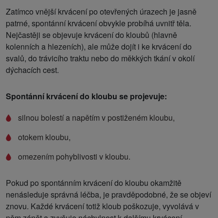
Zatímco vnější krvácení po otevřených úrazech je jasně
patrné, spontánní krvácení obvykle probíhá uvnitř těla.
Nejčastěji se objevuje krvácení do kloubů (hlavně
kolenních a hlezeních), ale může dojít i ke krvácení do
svalů, do trávicího traktu nebo do měkkých tkání v okolí
dýchacích cest.
Spontánní krvácení do kloubu se projevuje:
silnou bolestí a napětím v postiženém kloubu,
otokem kloubu,
omezením pohyblivosti v kloubu.
Pokud po spontánním krvácení do kloubu okamžitě
nenásleduje správná léčba, je pravděpodobné, že se objeví
znovu. Každé krvácení totiž kloub poškozuje, vyvolává v
něm zánět a zvyšuje náchylnost k dalšímu krvácení.