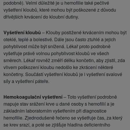
podobně). Velmi důležité je u hemofilie také pečlivé
vyšetření kloubů, které mohou být poškozené z důvodu
dřívějších krvácení do kloubní dutiny.
Vyšetření kloubů
– Klouby postižené krvácením mohou být
oteklé, teplé a bolestivé. Dále jsou často ztuhlé a jejich
pohyblivost může být snížená. Lékař proto podrobně
vyšetřuje právě volnou pohyblivost kloubů ve všech
směrech. Lékař rovněž změří délku končetin, aby zjistil, zda
vlivem poškození kloubu nedošlo ke zkrácení některé
končetiny. Součástí vyšetření kloubů je i vyšetření svalové
síly a vyšetření páteře.
Hemokoagulační vyšetření
– Toto vyšetření podrobně
mapuje stav srážení krve u dané osoby s hemofilií a je
základním laboratorním vyšetřením při diagnostice
hemofilie. Zjednodušeně řečeno se vyšetřuje čas, za který
se krev srazí, a poté se zjišťuje hladina deficientního