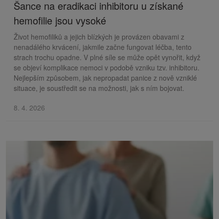
Šance na eradikaci inhibitoru u získané
hemofilie jsou vysoké
Život hemofiliků a jejich blízkých je provázen obavami z
nenadálého krvácení, jakmile začne fungovat léčba, tento
strach trochu opadne. V plné síle se může opět vynořit, když
se objeví komplikace nemoci v podobě vzniku tzv. inhibitoru.
Nejlepším způsobem, jak nepropadat panice z nově vzniklé
situace, je soustředit se na možnosti, jak s ním bojovat.
8. 4. 2026