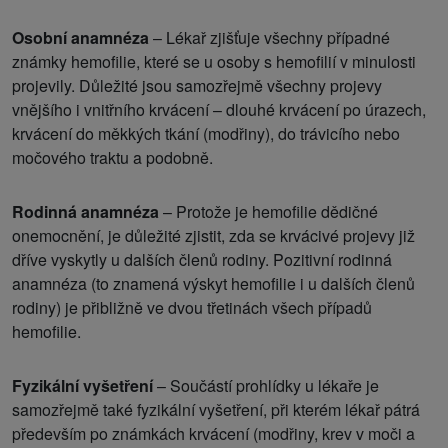
Osobní anamnéza
– Lékař zjišťuje všechny případné
známky hemofilie, které se u osoby s hemofilií v minulosti
projevily. Důležité jsou samozřejmě všechny projevy
vnějšího i vnitřního krvácení – dlouhé krvácení po úrazech,
krvácení do měkkých tkání (modřiny), do trávicího nebo
močového traktu a podobně.
Rodinná anamnéza
– Protože je hemofilie dědičné
onemocnění, je důležité zjistit, zda se krvácivé projevy již
dříve vyskytly u dalších členů rodiny. Pozitivní rodinná
anamnéza (to znamená výskyt hemofilie i u dalších členů
rodiny) je přibližně ve dvou třetinách všech případů
hemofilie.
Fyzikální vyšetření
– Součástí prohlídky u lékaře je
samozřejmě také fyzikální vyšetření, při kterém lékař pátrá
především po známkách krvácení (modřiny, krev v moči a