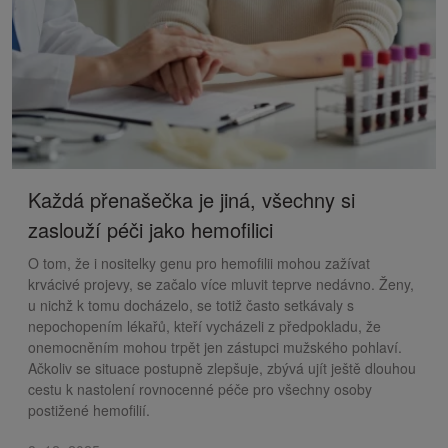
Každá přenašečka je jiná, všechny si
zaslouží péči jako hemofilici
O tom, že i nositelky genu pro hemofilii mohou zažívat
krvácivé projevy, se začalo více mluvit teprve nedávno. Ženy,
u nichž k tomu docházelo, se totiž často setkávaly s
nepochopením lékařů, kteří vycházeli z předpokladu, že
onemocněním mohou trpět jen zástupci mužského pohlaví.
Ačkoliv se situace postupně zlepšuje, zbývá ujít ještě dlouhou
cestu k nastolení rovnocenné péče pro všechny osoby
postižené hemofilií.