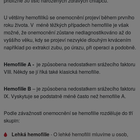
přibližně 30 tisíc narozených zdravých chlapců.
U většiny hemofiliků se onemocnění projeví během prvního
roku života. V méně těžkých případech hemofilie je však
možné, že onemocnění zůstane nediagnostikováno až do
vyššího věku, kdy se projeví nezvykle dlouhým krvácením
například po extrakci zubu, po úrazu, při operaci a podobně.
Hemofilie A -
je způsobena nedostatkem srážecího faktoru
VIII. Někdy se jí říká také klasická hemofilie.
Hemofilie B
– je způsobena nedostatkem srážecího faktoru
IX. Vyskytuje se podstatně méně často než hemofilie A.
Podle závažnosti onemocnění se hemofilie rozděluje do tří
skupin:
Lehká hemofilie
- O lehké hemofilii mluvíme u osob,