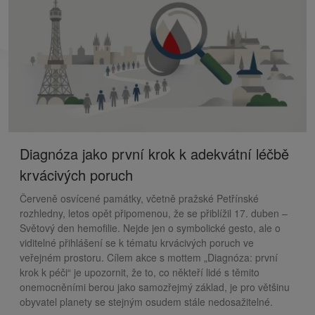
Diagnóza jako první krok k adekvátní léčbě
krvácivých poruch
Červeně osvícené památky, včetně pražské Petřínské
rozhledny, letos opět připomenou, že se přiblížil 17. duben –
Světový den hemofilie. Nejde jen o symbolické gesto, ale o
viditelné přihlášení se k tématu krvácivých poruch ve
veřejném prostoru. Cílem akce s mottem „Diagnóza: první
krok k péči“ je upozornit, že to, co někteří lidé s těmito
onemocněními berou jako samozřejmý základ, je pro většinu
obyvatel planety se stejným osudem stále nedosažitelné.