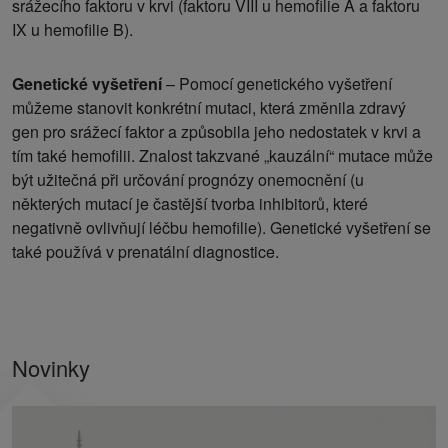
srážecího faktoru v krvi (faktoru VIII u hemofilie A a faktoru
IX u hemofilie B).
Genetické vyšetření
– Pomocí genetického vyšetření
můžeme stanovit konkrétní mutaci, která změnila zdravý
gen pro srážecí faktor a způsobila jeho nedostatek v krvi a
tím také hemofilii. Znalost takzvané „kauzální“ mutace může
být užitečná při určování prognózy onemocnění (u
některých mutací je častější tvorba inhibitorů, které
negativně ovlivňují léčbu hemofilie). Genetické vyšetření se
také používá v prenatální diagnostice.
Novinky