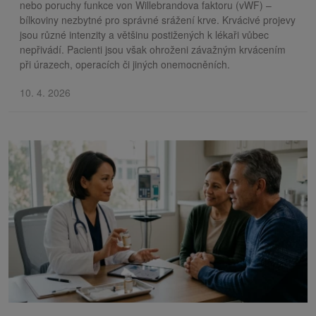
nebo poruchy funkce von Willebrandova faktoru (vWF) –
bílkoviny nezbytné pro správné srážení krve. Krvácivé projevy
jsou různé intenzity a většinu postižených k lékaři vůbec
nepřivádí. Pacienti jsou však ohroženi závažným krvácením
při úrazech, operacích či jiných onemocněních.
10. 4. 2026