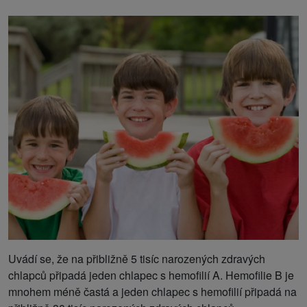
Uvádí se, že na přibližně 5 tisíc narozených zdravých
chlapců připadá jeden chlapec s hemofilií A. Hemofilie B je
mnohem méně častá a jeden chlapec s hemofilií připadá na