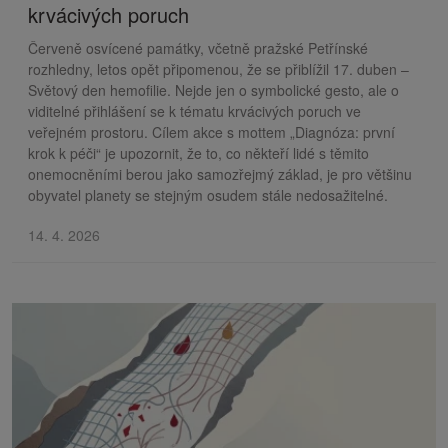
krvácivých poruch
Červeně osvícené památky, včetně pražské Petřínské
rozhledny, letos opět připomenou, že se přiblížil 17. duben –
Světový den hemofilie. Nejde jen o symbolické gesto, ale o
viditelné přihlášení se k tématu krvácivých poruch ve
veřejném prostoru. Cílem akce s mottem „Diagnóza: první
krok k péči“ je upozornit, že to, co někteří lidé s těmito
onemocněními berou jako samozřejmý základ, je pro většinu
obyvatel planety se stejným osudem stále nedosažitelné.
14. 4. 2026