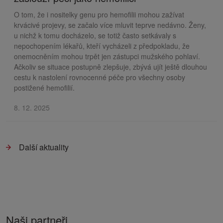
O tom, že i nositelky genu pro hemofilii mohou zažívat
krvácivé projevy, se začalo více mluvit teprve nedávno. Ženy,
u nichž k tomu docházelo, se totiž často setkávaly s
nepochopením lékařů, kteří vycházeli z předpokladu, že
onemocněním mohou trpět jen zástupci mužského pohlaví.
Ačkoliv se situace postupně zlepšuje, zbývá ujít ještě dlouhou
cestu k nastolení rovnocenné péče pro všechny osoby
postižené hemofilií.
8. 12. 2025
Další aktuality
Naši partneři