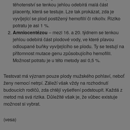
těhotenství se tenkou jehlou odebírá malá část
placenty, která se testuje. Lze tak prokázat, zda je
vyvíjející se plod postižený hemofilií či nikoliv. Riziko
potratu je asi 1 %.
Amniocentézou
– mezi 16. a 20. týdnem se tenkou
jehlou odebírá část plodové vody, ve které plavou
odloupané buňky vyvíjejícího se plodu. Ty se testují na
přítomnost mutace genu způsobujícího hemofilii.
Možnost potratu je u této metody asi 0,5 %.
Testovat má význam pouze plody mužského pohlaví, neboť
ženy nemocí netrpí. Záleží však vždy na rozhodnutí
budoucích rodičů, zda chtějí vyšetření podstoupit. Každá z
metod má svá rizika. Důležité však je, že vůbec existuje
možnost si vybrat.
(vesa)