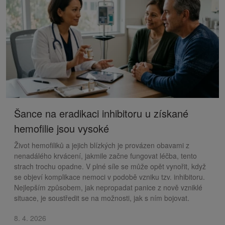
Šance na eradikaci inhibitoru u získané
hemofilie jsou vysoké
Život hemofiliků a jejich blízkých je provázen obavami z
nenadálého krvácení, jakmile začne fungovat léčba, tento
strach trochu opadne. V plné síle se může opět vynořit, když
se objeví komplikace nemoci v podobě vzniku tzv. inhibitoru.
Nejlepším způsobem, jak nepropadat panice z nově vzniklé
situace, je soustředit se na možnosti, jak s ním bojovat.
8. 4. 2026