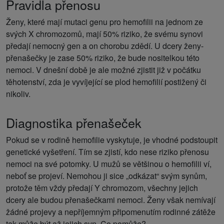
Pravidla přenosu
Ženy, které mají mutaci genu pro hemofilii na jednom ze
svých X chromozomů, mají 50% riziko, že svému synovi
předají nemocný gen a on chorobu zdědí. U dcery ženy-
přenašečky je zase 50% riziko, že bude nositelkou této
nemoci. V dnešní době je ale možné zjistit již v počátku
těhotenství, zda je vyvíjející se plod hemofilií postižený či
nikoliv.
Diagnostika přenašeček
Pokud se v rodině hemofilie vyskytuje, je vhodné podstoupit
genetické vyšetření. Tím se zjistí, kdo nese riziko přenosu
nemoci na své potomky. U mužů se většinou o hemofilii ví,
neboť se projeví. Nemohou ji sice „odkázat“ svým synům,
protože těm vždy předají Y chromozom, všechny jejich
dcery ale budou přenašečkami nemoci. Ženy však nemívají
žádné projevy a nepříjemným připomenutím rodinné zátěže
tak může být až jejich syn. Co pomůže?