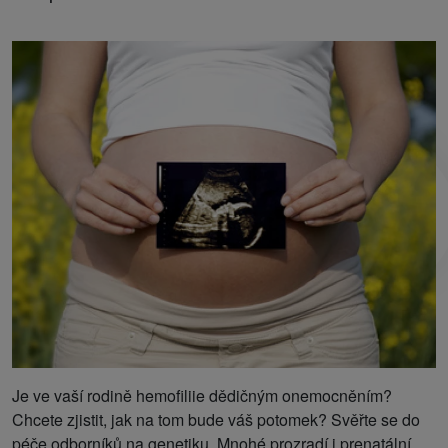
Je ve vaší rodině hemofiliie dědičným onemocněním?
Chcete zjistit, jak na tom bude váš potomek? Svěřte se do
péče odborníků na genetiku. Mnohé prozradí i prenatální