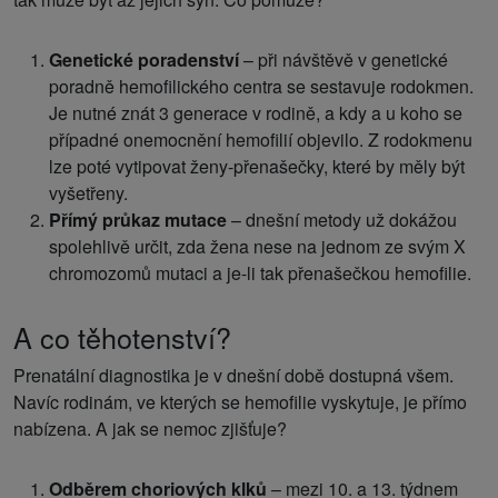
Genetické poradenství
– při návštěvě v genetické
poradně hemofilického centra se sestavuje rodokmen.
Je nutné znát 3 generace v rodině, a kdy a u koho se
případné onemocnění hemofilií objevilo. Z rodokmenu
lze poté vytipovat ženy-přenašečky, které by měly být
vyšetřeny.
Přímý průkaz mutace
– dnešní metody už dokážou
spolehlivě určit, zda žena nese na jednom ze svým X
chromozomů mutaci a je-li tak přenašečkou hemofilie.
A co těhotenství?
Prenatální diagnostika je v dnešní době dostupná všem.
Navíc rodinám, ve kterých se hemofilie vyskytuje, je přímo
nabízena. A jak se nemoc zjišťuje?
Odběrem choriových klků
– mezi 10. a 13. týdnem