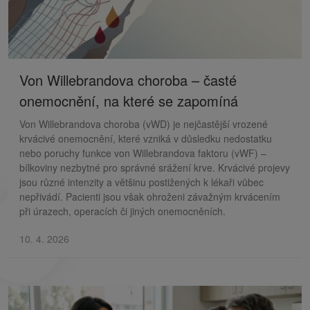
Von Willebrandova choroba – časté
onemocnění, na které se zapomíná
Von Willebrandova choroba (vWD) je nejčastější vrozené
krvácivé onemocnění, které vzniká v důsledku nedostatku
nebo poruchy funkce von Willebrandova faktoru (vWF) –
bílkoviny nezbytné pro správné srážení krve. Krvácivé projevy
jsou různé intenzity a většinu postižených k lékaři vůbec
nepřivádí. Pacienti jsou však ohroženi závažným krvácením
při úrazech, operacích či jiných onemocněních.
10. 4. 2026