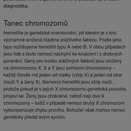
diagnostika.
Tanec chromozomů
Hemofilie je genetické onemocnění, při kterém je v krvi
významně snížená hladina srážlivého faktoru. Podle jeho
typu rozlišujeme hemofilii typu A nebo B. V obou případech
jsou lidé s touto nemocí náchylní ke krvácení i z drobných
poranění. Geny pro tvorbu srážlivých faktorů jsou uloženy
na chromozomu X. X a Y jsou pohlavní chromozomy –
každý člověk má jeden od matky (vždy X) a jeden od otce
(muži Y a ženy X). Nemocní hemofilií jsou vždy muži,
protože pokud je v jejich X chromozomu genetická porucha,
projeví se. Ženy jsou chráněné, neboť mají dva X
chromozomy – tudíž v případě nemoci druhý X chromozom
vykompenzuje chybu prvního. Bohužel však mohou nemoc
geneticky předat svým synům.