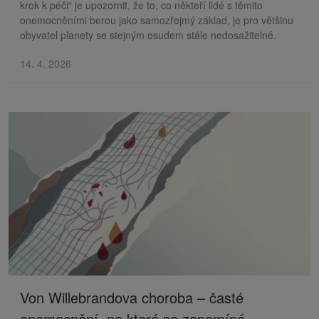
krok k péči“ je upozornit, že to, co někteří lidé s těmito
onemocněními berou jako samozřejmý základ, je pro většinu
obyvatel planety se stejným osudem stále nedosažitelné.
14. 4. 2026
Von Willebrandova choroba – časté
onemocnění, na které se zapomíná