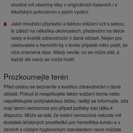
vhodné mít všechny léky v originálních baleních i s
lékařským potvrzením o jejich vydání.
Jaké množství přípravků a faktoru srážení vzít s sebou,
to záleží na několika okolnostech, především na délce
cesty a kvalitě zdravotnictví v dané oblasti. Nejen pro
cestovatele s hemofilií by v tomto případě mělo platit, že
více znamená lépe. Nikdy nevíte, co se může stát, a
každý lék navíc se může hodit.
Prozkoumejte terén
Před cestou se seznamte s kvalitou zdravotnictví v dané
oblasti. Pokud si neaplikujete faktor srážení doma nebo
nepotřebujete profylaktickou léčbu, raději se informujte, zda
mají tamní nemocnice pro případ potřeby tuto látku k
dispozici. Může se stát, že místní nemocnice nebude mít
dostatek léčebných prostředků pro hemofilika-turistu a v
zemích s nízkým hygienickým standardem navíc můžete