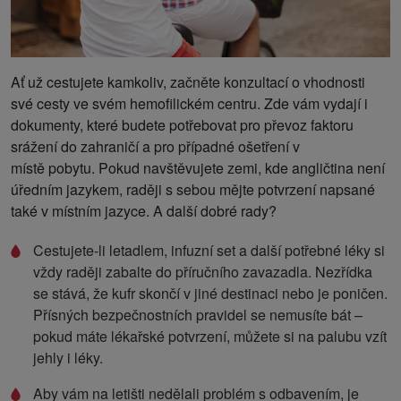
Ať už cestujete kamkoliv, začněte konzultací o vhodnosti
své cesty ve svém hemofilickém centru. Zde vám vydají i
dokumenty, které budete potřebovat pro převoz faktoru
srážení do zahraničí a pro případné ošetření v
místě pobytu. Pokud navštěvujete zemi, kde angličtina není
úředním jazykem, raději s sebou mějte potvrzení napsané
také v místním jazyce. A další dobré rady?
Cestujete-li letadlem, infuzní set a další potřebné léky si
vždy raději zabalte do příručního zavazadla. Nezřídka
se stává, že kufr skončí v jiné destinaci nebo je poničen.
Přísných bezpečnostních pravidel se nemusíte bát –
pokud máte lékařské potvrzení, můžete si na palubu vzít
jehly i léky.
Aby vám na letišti nedělali problém s odbavením, je