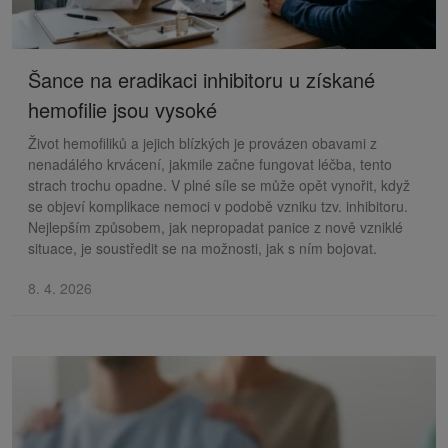
Šance na eradikaci inhibitoru u získané
hemofilie jsou vysoké
Život hemofiliků a jejich blízkých je provázen obavami z
nenadálého krvácení, jakmile začne fungovat léčba, tento
strach trochu opadne. V plné síle se může opět vynořit, když
se objeví komplikace nemoci v podobě vzniku tzv. inhibitoru.
Nejlepším způsobem, jak nepropadat panice z nově vzniklé
situace, je soustředit se na možnosti, jak s ním bojovat.
8. 4. 2026