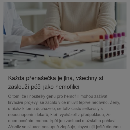
Každá přenašečka je jiná, všechny si
zaslouží péči jako hemofilici
O tom, že i nositelky genu pro hemofilii mohou zažívat
krvácivé projevy, se začalo více mluvit teprve nedávno. Ženy,
u nichž k tomu docházelo, se totiž často setkávaly s
nepochopením lékařů, kteří vycházeli z předpokladu, že
onemocněním mohou trpět jen zástupci mužského pohlaví.
Ačkoliv se situace postupně zlepšuje, zbývá ujít ještě dlouhou