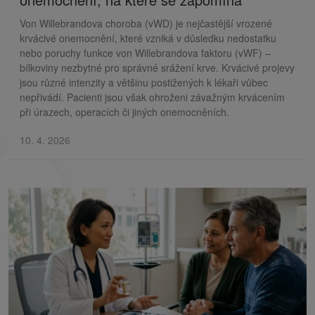
Von Willebrandova choroba (vWD) je nejčastější vrozené
krvácivé onemocnění, které vzniká v důsledku nedostatku
nebo poruchy funkce von Willebrandova faktoru (vWF) –
bílkoviny nezbytné pro správné srážení krve. Krvácivé projevy
jsou různé intenzity a většinu postižených k lékaři vůbec
nepřivádí. Pacienti jsou však ohroženi závažným krvácením
při úrazech, operacích či jiných onemocněních.
10. 4. 2026