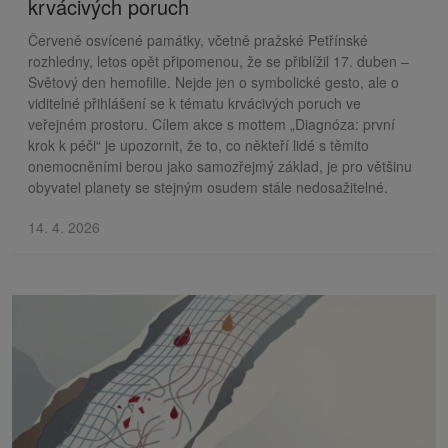
krvácivých poruch
Červeně osvícené památky, včetně pražské Petřínské
rozhledny, letos opět připomenou, že se přiblížil 17. duben –
Světový den hemofilie. Nejde jen o symbolické gesto, ale o
viditelné přihlášení se k tématu krvácivých poruch ve
veřejném prostoru. Cílem akce s mottem „Diagnóza: první
krok k péči“ je upozornit, že to, co někteří lidé s těmito
onemocněními berou jako samozřejmý základ, je pro většinu
obyvatel planety se stejným osudem stále nedosažitelné.
14. 4. 2026