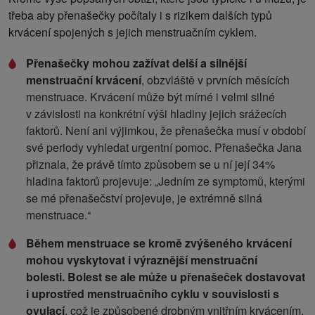
třeba aby přenašečky počítaly i s rizikem dalších typů
krvácení spojených s jejich menstruačním cyklem.
Přenašečky mohou zažívat delší a silnější
menstruační krvácení
, obzvláště v prvních měsících
menstruace. Krvácení může být mírné i velmi silné
v závislosti na konkrétní výši hladiny jejich srážecích
faktorů. Není ani výjimkou, že přenašečka musí v období
své periody vyhledat urgentní pomoc. Přenašečka Jana
přiznala, že právě tímto způsobem se u ní její 34%
hladina faktorů projevuje: „Jedním ze symptomů, kterými
se mé přenašečství projevuje, je extrémně silná
menstruace.“
Během menstruace se kromě zvýšeného krvácení
mohou vyskytovat i výraznější menstruační
bolesti.
Bolest se ale může u přenašeček dostavovat
i uprostřed menstruačního cyklu v souvislosti s
ovulací
, což je způsobené drobným vnitřním krvácením.