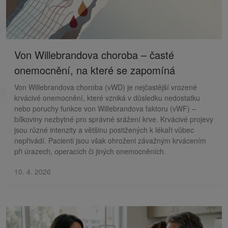
Von Willebrandova choroba – časté
onemocnění, na které se zapomíná
Von Willebrandova choroba (vWD) je nejčastější vrozené
krvácivé onemocnění, které vzniká v důsledku nedostatku
nebo poruchy funkce von Willebrandova faktoru (vWF) –
bílkoviny nezbytné pro správné srážení krve. Krvácivé projevy
jsou různé intenzity a většinu postižených k lékaři vůbec
nepřivádí. Pacienti jsou však ohroženi závažným krvácením
při úrazech, operacích či jiných onemocněních.
10. 4. 2026