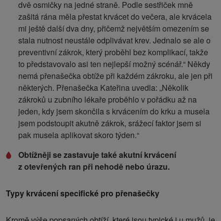
dvě osmičky na jedné straně. Podle sestřiček mně
zašitá rána měla přestat krvácet do večera, ale krvácela
mi ještě další dva dny, přičemž největším omezením se
stala nutnost neustále odplivávat krev. Jednalo se ale o
preventivní zákrok, který proběhl bez komplikací, takže
to představovalo asi ten nejlepší možný scénář.“ Někdy
nemá přenašečka obtíže při každém zákroku, ale jen při
některých. Přenašečka Kateřina uvedla: „Několik
zákroků u zubního lékaře proběhlo v pořádku až na
jeden, kdy jsem skončila s krvácením do krku a musela
jsem podstoupit akutně zákrok, srážecí faktor jsem si
pak musela aplikovat skoro týden.“
Obtížněji se zastavuje také akutní krvácení
z otevřených ran při nehodě nebo úrazu.
Typy krvácení specifické pro přenašečky
Kromě výše popsaných obtíží, které jsou typické i u mužů, je