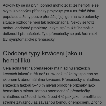
Ačkoliv by se na první pohled mohlo zdát, že hemofilie se
svými krvácivými příznaky projevuje jen u mužské části
populace a ženy pouze přenášejí její gen na své potomky,
situace rozhodně není tak jednoznačná. Někdy se totiž
mohou obdobné problémy, jakými trpí mužští hemofilici,
dotknout i přenašeček. Tyto přenašečky se pak řadí mezi
tzv. symptomatické přenašečky.
Obdobné typy krvácení jako u
hemofiliků
Celá jedna třetina přenašeček má hladinu srážecích
krevních faktorů nižší než 60 %, což může být spojeno se
sklonem k abnormálnímu krvácení. Přenašečky s hladinou
srážecích faktorů 5–40 % mívají obdobné příznaky jako
hemofilici s mírnou formou onemocnění, přenašečky
s hladinou srážecích faktorů pod 4 % pak jako hemofilici se
středně závažnou až závažnou formou onemocnění. Z toho