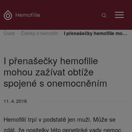
Úvod
Články o hemofilii
I přenašečky hemofilie mohou zažívat obtíže spojené s onemocněním
I přenašečky hemofilie
mohou zažívat obtíže
spojené s onemocněním
11. 4. 2018
Hemofilií trpí v podstatě jen muži. Může se
zdát, že nositelky této genetické vady nemoc