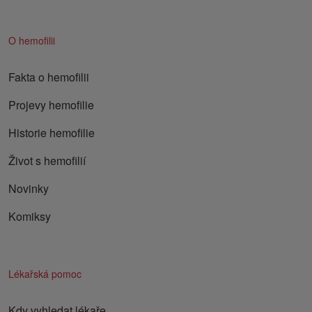
O hemofilii
Fakta o hemofilii
Projevy hemofilie
Historie hemofilie
Život s hemofilií
Novinky
Komiksy
Lékařská pomoc
Kdy vyhledat lékaře