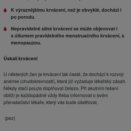
K výraznějšímu krvácení, než je obvyklé, dochází i
po porodu.
Nepravidelné silné krvácení se může objevovat i
s útlumem pravidelného menstruačního krvácení, s
menopauzou.
Úskalí krvácení
U některých žen je krvácení tak časté, že dochází k rozvoji
anémie (chudokrevnosti), která již vyžaduje lékařský zásah.
Někdy stačí pouze doplňovat železo. Při akutním řešení
obtíží je každopádně vždy třeba informovat o svém
přenašečství lékaře, který vás bude ošetřovat.
(pez)