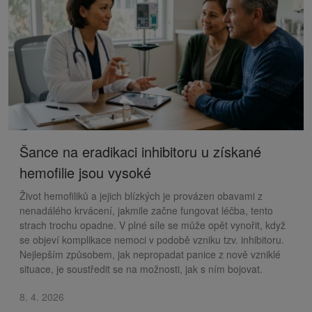
Šance na eradikaci inhibitoru u získané
hemofilie jsou vysoké
Život hemofiliků a jejich blízkých je provázen obavami z
nenadálého krvácení, jakmile začne fungovat léčba, tento
strach trochu opadne. V plné síle se může opět vynořit, když
se objeví komplikace nemoci v podobě vzniku tzv. inhibitoru.
Nejlepším způsobem, jak nepropadat panice z nově vzniklé
situace, je soustředit se na možnosti, jak s ním bojovat.
8. 4. 2026