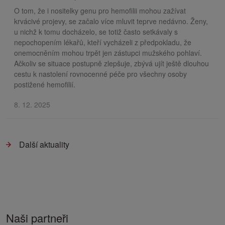
O tom, že i nositelky genu pro hemofilii mohou zažívat
krvácivé projevy, se začalo více mluvit teprve nedávno. Ženy,
u nichž k tomu docházelo, se totiž často setkávaly s
nepochopením lékařů, kteří vycházeli z předpokladu, že
onemocněním mohou trpět jen zástupci mužského pohlaví.
Ačkoliv se situace postupně zlepšuje, zbývá ujít ještě dlouhou
cestu k nastolení rovnocenné péče pro všechny osoby
postižené hemofilií.
8. 12. 2025
Další aktuality
Naši partneři