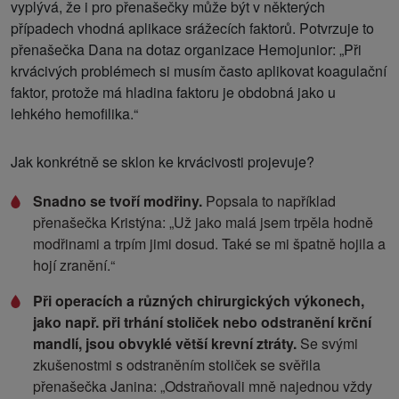
vyplývá, že i pro přenašečky může být v některých
případech vhodná aplikace srážecích faktorů. Potvrzuje to
přenašečka Dana na dotaz organizace Hemojunior: „Při
krvácivých problémech si musím často aplikovat koagulační
faktor, protože má hladina faktoru je obdobná jako u
lehkého hemofilika.“
Jak konkrétně se sklon ke krvácivosti projevuje?
Snadno se tvoří modřiny.
Popsala to například
přenašečka Kristýna: „Už jako malá jsem trpěla hodně
modřinami a trpím jimi dosud. Také se mi špatně hojila a
hojí zranění.“
Při operacích a různých chirurgických výkonech,
jako např. při trhání stoliček nebo odstranění krční
mandlí, jsou obvyklé větší krevní ztráty.
Se svými
zkušenostmi s odstraněním stoliček se svěřila
přenašečka Janina: „Odstraňovali mně najednou vždy