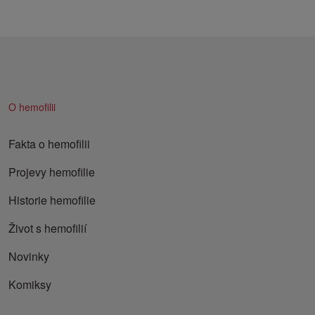
O hemofilii
Fakta o hemofilii
Projevy hemofilie
Historie hemofilie
Život s hemofilií
Novinky
Komiksy