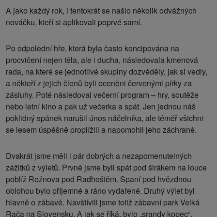
A jako každý rok, i tentokrát se našlo několik odvážných
nováčku, kteří si aplikovali poprvé samí.
Po odpolední hře, která byla často koncipována na
procvičení nejen těla, ale i ducha, následovala kmenová
rada, na které se jednotlivé skupiny dozvěděly, jak si vedly,
a někteří z jejich členů byli oceněni červenými pírky za
zásluhy. Poté následoval večerní program – hry, soutěže
nebo letní kino a pak už večerka a spát. Jen jednou náš
poklidný spánek narušil únos náčelníka, ale téměř všichni
se lesem úspěšně proplížili a napomohli jeho záchraně.
Dvakrát jsme měli i pár dobrých a nezapomenutelných
zážitků z výletů. Prvně jsme byli spát pod širákem na louce
poblíž Rožnova pod Radhoštěm. Spaní pod hvězdnou
oblohou bylo příjemné a ráno vydařené. Druhý výlet byl
hlavně o zábavě. Navštívili jsme totiž zábavní park Velká
Rača na Slovensku. A jak se říká, bylo „srandy kopec“.