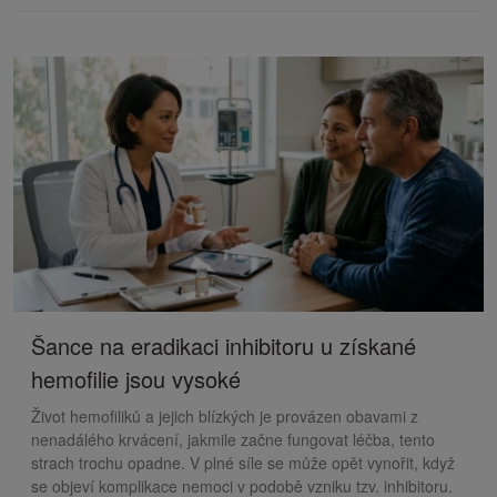
Šance na eradikaci inhibitoru u získané
hemofilie jsou vysoké
Život hemofiliků a jejich blízkých je provázen obavami z
nenadálého krvácení, jakmile začne fungovat léčba, tento
strach trochu opadne. V plné síle se může opět vynořit, když
se objeví komplikace nemoci v podobě vzniku tzv. inhibitoru.