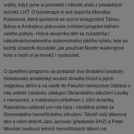
vrátily, když jsme si prohlédli i několik slidů z předešlých
ročníků LHT. O fyzioterapii si své doplnila Maruška
Katzerová, která společně se svými kolegyněmi Táňou,
Bárou a Andrejkou plánovala cvičební program během
celého pobytu. Hojná skupinka dětí se zúčastnila i
několikakilometrového dobrovolného pěšího výletu, kde se
každý účastník dozvěděl, jak používat Nordic walkingové
hole a mohl si je rovněž i vyzkoušet.
O zpestření programu se postarali dva divadelní soubory:
Holešovský amatérský soubor divadla Hvízd s jejich
magickou skříní a na cestě do Fakultní nemocnice Ostrava u
nás udělali zastávku zástupci Občanského sdružení Loutky
v nemocnici, s indiánským příběhem z Jižní Ameriky.
Radostnou událostí pro nás byla i návštěva přátel ze
Slovenského hemofilického združení. Téměř celý táborový
den s námi strávili Jaro Janovec (předseda SHZ) a Peter
Monček (vedoucí letních hemofilických táborů na