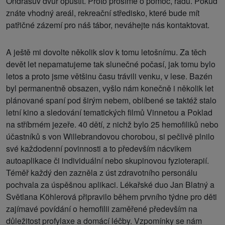
Ondrášův dvůr opustit. Proto prosíme o pomoc, radu. Pokud
znáte vhodný areál, rekreační středisko, které bude mít
patřičné zázemí pro náš tábor, neváhejte nás kontaktovat.
A ještě mi dovolte několik slov k tomu letošnímu. Za těch
devět let nepamatujeme tak slunečné počasí, jak tomu bylo
letos a proto jsme většinu času trávili venku, v lese. Bazén
byl permanentně obsazen, vyšlo nám konečně i několik let
plánované spaní pod širým nebem, oblíbené se taktéž stalo
letní kino a sledování tematických filmů Vinnetou a Poklad
na stříbrném jezeře. 40 dětí, z nichž bylo 25 hemofiliků nebo
účastníků s von Willebrandovou chorobou, si pečlivě plnilo
své každodenní povinnosti a to především nácvikem
autoaplikace či individuální nebo skupinovou fyzioterapií.
Téměř každý den zazněla z úst zdravotního personálu
pochvala za úspěšnou aplikaci. Lékařské duo Jan Blatný a
Světlana Köhlerová připravilo během prvního týdne pro děti
zajímavé povídání o hemofilii zaměřené především na
důležitost profylaxe a domácí léčby. Vzpomínky se nám