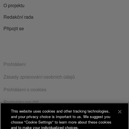
O projektu
Redakční rada
Připojit se
Prohlášení
Zásady zpracování osobních údajů
Prohlášení o cookies
Podmínky použití
This website uses cookies and other tracking technologies,
Zásady o ochraně osobních údajů
| Copyright© 2026
and your privacy choice is important to us. We suggest you
Takeda Pharmaceuticals Czech Republic s.r.o. Všechna
choose "Cookie Settings" to learn more about these cookies
and to make your individualized choices.
práva vyhrazena. | ISSN 1805-3408