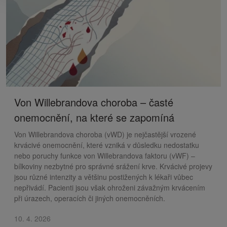
Von Willebrandova choroba – časté
onemocnění, na které se zapomíná
Von Willebrandova choroba (vWD) je nejčastější vrozené
krvácivé onemocnění, které vzniká v důsledku nedostatku
nebo poruchy funkce von Willebrandova faktoru (vWF) –
bílkoviny nezbytné pro správné srážení krve. Krvácivé projevy
jsou různé intenzity a většinu postižených k lékaři vůbec
nepřivádí. Pacienti jsou však ohroženi závažným krvácením
při úrazech, operacích či jiných onemocněních.
10. 4. 2026