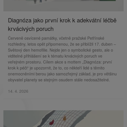
Diagnóza jako první krok k adekvátní léčbě
krvácivých poruch
Červeně osvícené památky, včetně pražské Petřínské
rozhledny, letos opět připomenou, že se přiblížil 17. duben –
Světový den hemofilie. Nejde jen o symbolické gesto, ale o
viditelné přihlášení se k tématu krvácivých poruch ve
veřejném prostoru. Cílem akce s mottem „Diagnóza: první
krok k péči“ je upozornit, že to, co někteří lidé s těmito
onemocněními berou jako samozřejmý základ, je pro většinu
obyvatel planety se stejným osudem stále nedosažitelné.
14. 4. 2026