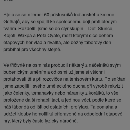
Sjelo se sem téměř 60 příslušníků indiánského kmene
Gothajů, aby se spojili ke společnému boji proti bledým
tvářím. Rozdělili jsme se do čtyř skupin – Děti Slunce,
Kojoti, Wakpa a Peta Oyate, mezi kterými sice během
etapových her vládla rivalita, ale běžný táborový den
probíhal pro všechny stejně.
Ve třičtvrtě na osm nás probudil některý z náčelníků svým
bubenickým uměním a od osmi už jsme si všichni
protahovali těla při rozcvičce na tenisovém kurtu. Po snídani
jsme zapojili i svého uměleckého ducha při výrobě rekvizit
jako čelenky, tomahavky nebo náramky z korálků, to vše
proložené další rehabilitací, a jedinou věcí, podle které se
náš tábor dá odlišit od ostatních: profylaxí. Ta pomáhala
udržet klouby hemofiliků připravené na odpolední etapové
hry, který byly často fyzicky náročné.