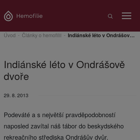
Úvod
Články o hemofilii
Indiánské léto v Ondrášově dvoře
Indiánské léto v Ondrášově
dvoře
29. 8. 2013
Podeváté a s největší pravděpodobností
naposled zavítal náš tábor do beskydského
rekreačního střediska Ondrášův dvůr.