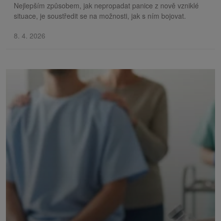
Nejlepším způsobem, jak nepropadat panice z nově vzniklé
situace, je soustředit se na možnosti, jak s ním bojovat.
8. 4. 2026