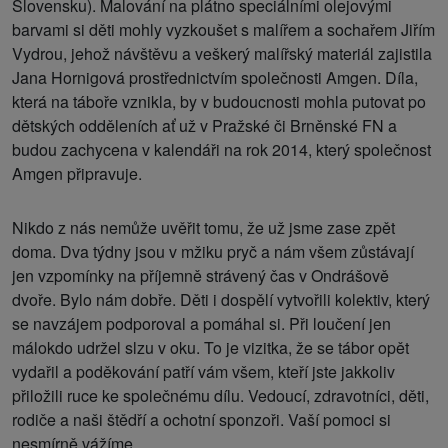
Slovensku). Malování na plátno speciálními olejovými
barvami si děti mohly vyzkoušet s malířem a sochařem Jiřím
Vydrou, jehož návštěvu a veškerý malířský materiál zajistila
Jana Hornigová prostřednictvím společnosti Amgen. Díla,
která na táboře vznikla, by v budoucnosti mohla putovat po
dětských odděleních ať už v Pražské či Brněnské FN a
budou zachycena v kalendáři na rok 2014, který společnost
Amgen připravuje.
Nikdo z nás nemůže uvěřit tomu, že už jsme zase zpět
doma. Dva týdny jsou v mžiku pryč a nám všem zůstávají
jen vzpomínky na příjemně strávený čas v Ondrášově
dvoře. Bylo nám dobře. Děti i dospělí vytvořili kolektiv, který
se navzájem podporoval a pomáhal si. Při loučení jen
málokdo udržel slzu v oku. To je vizitka, že se tábor opět
vydařil a poděkování patří vám všem, kteří jste jakkoliv
přiložili ruce ke společnému dílu. Vedoucí, zdravotníci, děti,
rodiče a naši štědří a ochotní sponzoři. Vaší pomoci si
nesmírně vážíme.