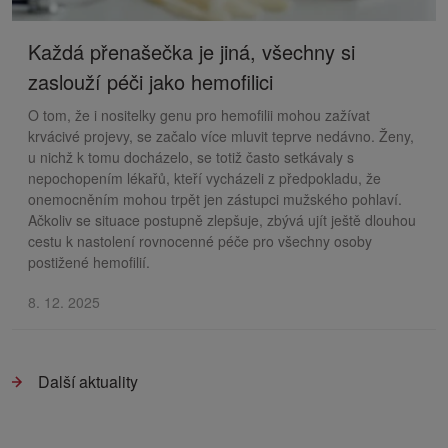
Každá přenašečka je jiná, všechny si
zaslouží péči jako hemofilici
O tom, že i nositelky genu pro hemofilii mohou zažívat
krvácivé projevy, se začalo více mluvit teprve nedávno. Ženy,
u nichž k tomu docházelo, se totiž často setkávaly s
nepochopením lékařů, kteří vycházeli z předpokladu, že
onemocněním mohou trpět jen zástupci mužského pohlaví.
Ačkoliv se situace postupně zlepšuje, zbývá ujít ještě dlouhou
cestu k nastolení rovnocenné péče pro všechny osoby
postižené hemofilií.
8. 12. 2025
Další aktuality