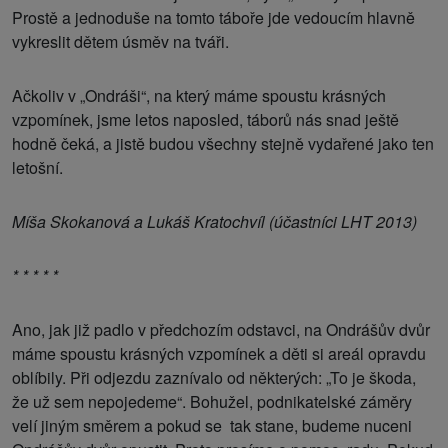
Prostě a jednoduše na tomto táboře jde vedoucím hlavně
vykreslit dětem úsměv na tváři.
Ačkoliv v „Ondráši“, na který máme spoustu krásných
vzpomínek, jsme letos naposled, táborů nás snad ještě
hodně čeká, a jistě budou všechny stejně vydařené jako ten
letošní.
Míša Skokanová a Lukáš Kratochvíl (účastníci LHT 2013)
* * * * *
Ano, jak již padlo v předchozím odstavci, na Ondrášův dvůr
máme spoustu krásných vzpomínek a děti si areál opravdu
oblíbily. Při odjezdu zaznívalo od některých: „To je škoda,
že už sem nepojedeme“. Bohužel, podnikatelské záměry
velí jiným směrem a pokud se tak stane, budeme nuceni