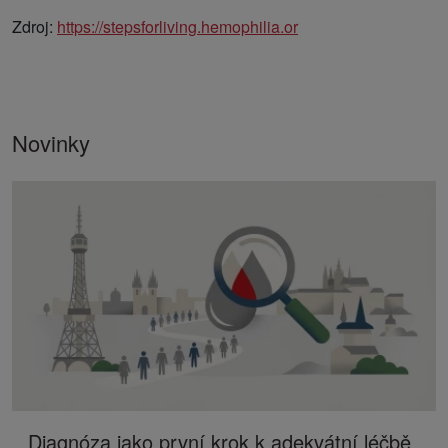
Zdroj:
https://stepsforliving.hemophilia.or
Novinky
Diagnóza jako první krok k adekvátní léčbě