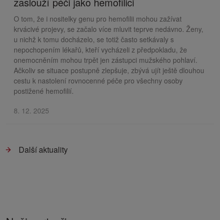
zaslouží péči jako hemofilici
O tom, že i nositelky genu pro hemofilii mohou zažívat
krvácivé projevy, se začalo více mluvit teprve nedávno. Ženy,
u nichž k tomu docházelo, se totiž často setkávaly s
nepochopením lékařů, kteří vycházeli z předpokladu, že
onemocněním mohou trpět jen zástupci mužského pohlaví.
Ačkoliv se situace postupně zlepšuje, zbývá ujít ještě dlouhou
cestu k nastolení rovnocenné péče pro všechny osoby
postižené hemofilií.
8. 12. 2025
Další aktuality