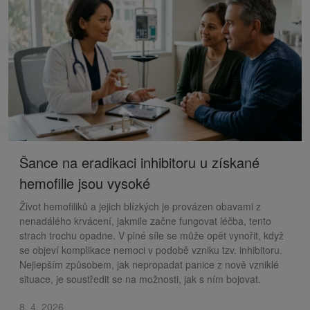
Šance na eradikaci inhibitoru u získané
hemofilie jsou vysoké
Život hemofiliků a jejich blízkých je provázen obavami z
nenadálého krvácení, jakmile začne fungovat léčba, tento
strach trochu opadne. V plné síle se může opět vynořit, když
se objeví komplikace nemoci v podobě vzniku tzv. inhibitoru.
Nejlepším způsobem, jak nepropadat panice z nově vzniklé
situace, je soustředit se na možnosti, jak s ním bojovat.
8. 4. 2026