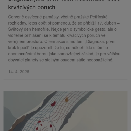
krvácivých poruch
Červeně osvícené památky, včetně pražské Petřínské
rozhledny, letos opět připomenou, že se přiblížil 17. duben –
Světový den hemofilie. Nejde jen o symbolické gesto, ale o
viditelné přihlášení se k tématu krvácivých poruch ve
veřejném prostoru. Cílem akce s mottem „Diagnóza: první
krok k péči“ je upozornit, že to, co někteří lidé s těmito
onemocněními berou jako samozřejmý základ, je pro většinu
obyvatel planety se stejným osudem stále nedosažitelné.
14. 4. 2026