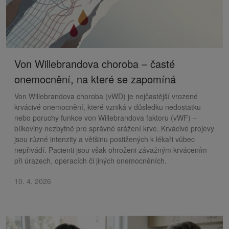
Von Willebrandova choroba – časté
onemocnění, na které se zapomíná
Von Willebrandova choroba (vWD) je nejčastější vrozené
krvácivé onemocnění, které vzniká v důsledku nedostatku
nebo poruchy funkce von Willebrandova faktoru (vWF) –
bílkoviny nezbytné pro správné srážení krve. Krvácivé projevy
jsou různé intenzity a většinu postižených k lékaři vůbec
nepřivádí. Pacienti jsou však ohroženi závažným krvácením
při úrazech, operacích či jiných onemocněních.
10. 4. 2026