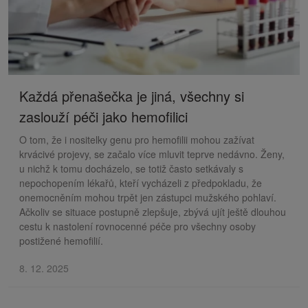
Každá přenašečka je jiná, všechny si
zaslouží péči jako hemofilici
O tom, že i nositelky genu pro hemofilii mohou zažívat
krvácivé projevy, se začalo více mluvit teprve nedávno. Ženy,
u nichž k tomu docházelo, se totiž často setkávaly s
nepochopením lékařů, kteří vycházeli z předpokladu, že
onemocněním mohou trpět jen zástupci mužského pohlaví.
Ačkoliv se situace postupně zlepšuje, zbývá ujít ještě dlouhou
cestu k nastolení rovnocenné péče pro všechny osoby
postižené hemofilií.
8. 12. 2025