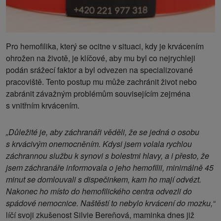
Pro hemofilika, který se ocitne v situaci, kdy je krvácením
ohrožen na životě, je klíčové, aby mu byl co nejrychleji
podán srážecí faktor a byl odvezen na specializované
pracoviště. Tento postup mu může zachránit život nebo
zabránit závažným problémům souvisejícím zejména
s vnitřním krvácením.
„Důležité je, aby záchranáři věděli, že se jedná o osobu
s krvácivým onemocněním. Kdysi jsem volala rychlou
záchrannou službu k synovi s bolestmi hlavy, a i přesto, že
jsem záchranáře informovala o jeho hemofilii, minimálně 45
minut se domlouvali s dispečinkem, kam ho mají odvézt.
Nakonec ho místo do hemofilického centra odvezli do
spádové nemocnice. Naštěstí to nebylo krvácení do mozku,“
líčí svoji zkušenost Silvie Bereňová, maminka dnes již