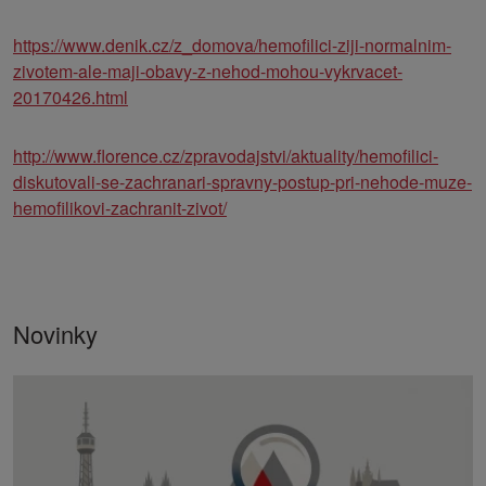
https://www.denik.cz/z_domova/hemofilici-ziji-normalnim-
zivotem-ale-maji-obavy-z-nehod-mohou-vykrvacet-
20170426.html
http://www.florence.cz/zpravodajstvi/aktuality/hemofilici-
diskutovali-se-zachranari-spravny-postup-pri-nehode-muze-
hemofilikovi-zachranit-zivot/
Novinky