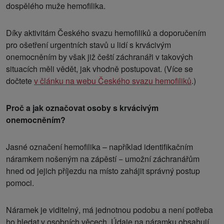
dospělého muže hemofilika.
Díky aktivitám Českého svazu hemofiliků a doporučením
pro ošetření urgentních stavů u lidí s krvácivým
onemocněním by však již čeští záchranáři v takových
situacích měli vědět, jak vhodně postupovat. (Více se
dočtete
v článku na webu Českého svazu hemofiliků
.)
Proč a jak označovat osoby s krvácivým
onemocněním?
Jasné označení hemofilika – například identifikačním
náramkem nošeným na zápěstí − umožní záchranářům
hned od jejich příjezdu na místo zahájit správný postup
pomoci.
Náramek je viditelný, má jednotnou podobu a není potřeba
ho hledat v osobních věcech. Údaje na náramku obsahují