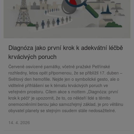
Diagnóza jako první krok k adekvátní léčbě
krvácivých poruch
Červeně osvícené památky, včetně pražské Petřínské
rozhledny, letos opět připomenou, že se přiblížil 17. duben –
Světový den hemofilie. Nejde jen o symbolické gesto, ale o
viditelné přihlášení se k tématu krvácivých poruch ve
veřejném prostoru. Cílem akce s mottem „Diagnóza: první
krok k péči“ je upozornit, že to, co někteří lidé s těmito
onemocněními berou jako samozřejmý základ, je pro většinu
obyvatel planety se stejným osudem stále nedosažitelné.
14. 4. 2026