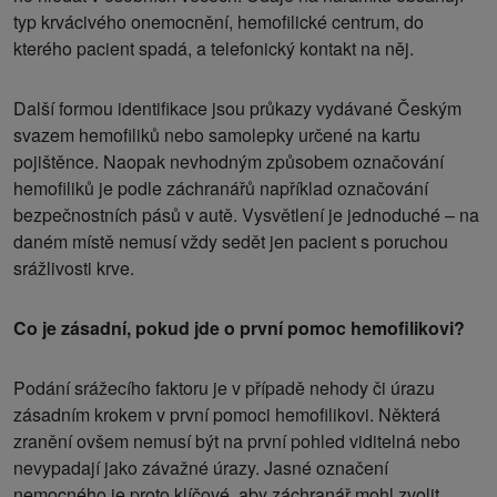
typ krvácivého onemocnění, hemofilické centrum, do
kterého pacient spadá, a telefonický kontakt na něj.
Další formou identifikace jsou průkazy vydávané Českým
svazem hemofiliků nebo samolepky určené na kartu
pojištěnce. Naopak nevhodným způsobem označování
hemofiliků je podle záchranářů například označování
bezpečnostních pásů v autě. Vysvětlení je jednoduché – na
daném místě nemusí vždy sedět jen pacient s poruchou
srážlivosti krve.
Co je zásadní, pokud jde o první pomoc hemofilikovi?
Podání srážecího faktoru je v případě nehody či úrazu
zásadním krokem v první pomoci hemofilikovi. Některá
zranění ovšem nemusí být na první pohled viditelná nebo
nevypadají jako závažné úrazy. Jasné označení
nemocného je proto klíčové, aby záchranář mohl zvolit