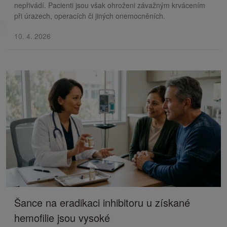
nepřivádí. Pacienti jsou však ohroženi závažným krvácením
při úrazech, operacích či jiných onemocněních.
10. 4. 2026
Šance na eradikaci inhibitoru u získané
hemofilie jsou vysoké