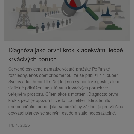
Diagnóza jako první krok k adekvátní léčbě
krvácivých poruch
Červeně osvícené památky, včetně pražské Petřínské
rozhledny, letos opět připomenou, že se přiblížil 17. duben –
Světový den hemofilie. Nejde jen o symbolické gesto, ale o
viditelné přihlášení se k tématu krvácivých poruch ve
veřejném prostoru. Cílem akce s mottem „Diagnóza: první
krok k péči“ je upozornit, že to, co někteří lidé s těmito
onemocněními berou jako samozřejmý základ, je pro většinu
obyvatel planety se stejným osudem stále nedosažitelné.
14. 4. 2026