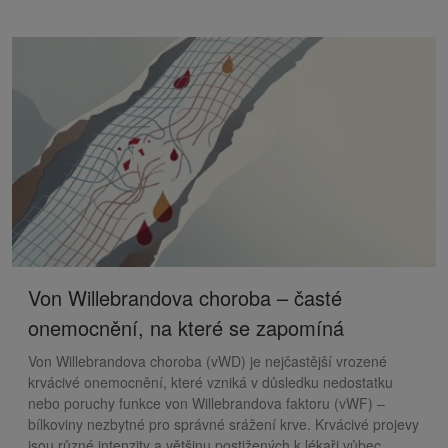
Von Willebrandova choroba – časté
onemocnění, na které se zapomíná
Von Willebrandova choroba (vWD) je nejčastější vrozené
krvácivé onemocnění, které vzniká v důsledku nedostatku
nebo poruchy funkce von Willebrandova faktoru (vWF) –
bílkoviny nezbytné pro správné srážení krve. Krvácivé projevy
jsou různé intenzity a většinu postižených k lékaři vůbec