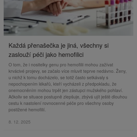
Každá přenašečka je jiná, všechny si
zaslouží péči jako hemofilici
O tom, že i nositelky genu pro hemofilii mohou zažívat
krvácivé projevy, se začalo více mluvit teprve nedávno. Ženy,
u nichž k tomu docházelo, se totiž často setkávaly s
nepochopením lékařů, kteří vycházeli z předpokladu, že
onemocněním mohou trpět jen zástupci mužského pohlaví.
Ačkoliv se situace postupně zlepšuje, zbývá ujít ještě dlouhou
cestu k nastolení rovnocenné péče pro všechny osoby
postižené hemofilií.
8. 12. 2025