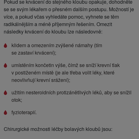
Pokud se krvácení do stejného kloubu opakuje, dohodněte
se se svým lékařem o přesném dalším postupu. Možností je
více, a pokud včas vyhledáte pomoc, vyhnete se těm
radikálnějším a méně příjemným řešením. Omezit
následky krvácení do kloubu lze následovně:
klidem a omezením zvýšené námahy (tím
se zastaví krvácení);
umístěním končetin výše, čímž se sníží krevní tlak
v postiženém místě (je ale třeba volit léky, které
neovlivňují krevní srážení);
užitím nesteroidních protizánětlivých léků, aby se snížil
otok;
fyzioterapií.
Chirurgické možnosti léčby bolavých kloubů jsou: