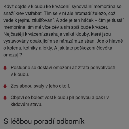
Když dojde v kloubu ke krvácení, synoviální membrána se
snaží krev vstřebat. Tím se v ní ale hromadí železo, což
vede k jejímu ztlušťování. A zde je ten háček – čím je tlustší
membrána, tím má více cév a tím spíš bude krvácet.
Nejčastěji krvácení zasahuje velké klouby, které jsou
vystavovány opakujícím se nárazům ze stran. Jde o hlavně
o kolena, kotníky a lokty. A jak tato poškození člověka
omezují?
Postupně se dostaví omezení až ztráta pohyblivosti
v kloubu.
Zeslábnou svaly v jeho okolí.
Objeví se bolestivost kloubu při pohybu a pak i v
klidovém stavu.
S léčbou poradí odborník