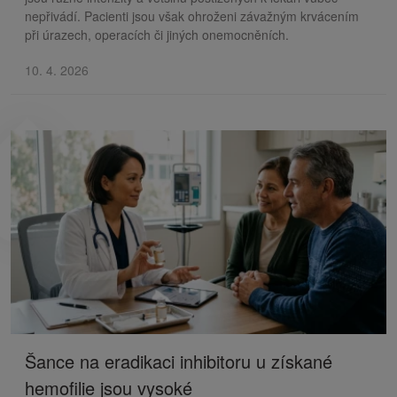
nepřivádí. Pacienti jsou však ohroženi závažným krvácením
při úrazech, operacích či jiných onemocněních.
10. 4. 2026
Šance na eradikaci inhibitoru u získané
hemofilie jsou vysoké