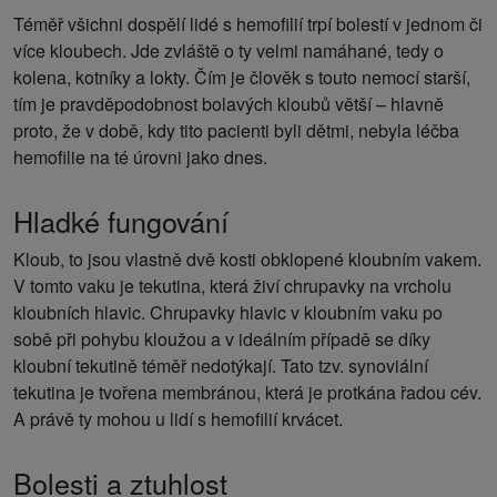
Téměř všichni dospělí lidé s hemofilií trpí bolestí v jednom či
více kloubech. Jde zvláště o ty velmi namáhané, tedy o
kolena, kotníky a lokty. Čím je člověk s touto nemocí starší,
tím je pravděpodobnost bolavých kloubů větší – hlavně
proto, že v době, kdy tito pacienti byli dětmi, nebyla léčba
hemofilie na té úrovni jako dnes.
Hladké fungování
Kloub, to jsou vlastně dvě kosti obklopené kloubním vakem.
V tomto vaku je tekutina, která živí chrupavky na vrcholu
kloubních hlavic. Chrupavky hlavic v kloubním vaku po
sobě při pohybu kloužou a v ideálním případě se díky
kloubní tekutině téměř nedotýkají. Tato tzv. synoviální
tekutina je tvořena membránou, která je protkána řadou cév.
A právě ty mohou u lidí s hemofilií krvácet.
Bolesti a ztuhlost