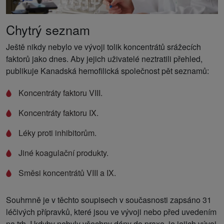
Chytrý seznam
Ještě nikdy nebylo ve vývoji tolik koncentrátů srážecích
faktorů jako dnes. Aby jejich uživatelé neztratili přehled,
publikuje Kanadská hemofilická společnost pět seznamů:
Koncentráty faktoru VIII.
Koncentráty faktoru IX.
Léky proti inhibitorům.
Jiné koagulační produkty.
Směsi koncentrátů VIII a IX.
Souhrnně je v těchto soupisech v současnosti zapsáno 31
léčivých přípravků, které jsou ve vývoji nebo před uvedením
na trh. I kdyby nebyly všechny dány do praxe, je jejich vývoj