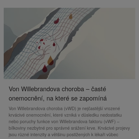
Von Willebrandova choroba – časté
onemocnění, na které se zapomíná
Von Willebrandova choroba (vWD) je nejčastější vrozené
krvácivé onemocnění, které vzniká v důsledku nedostatku
nebo poruchy funkce von Willebrandova faktoru (vWF) –
bílkoviny nezbytné pro správné srážení krve. Krvácivé projevy
jsou různé intenzity a většinu postižených k lékaři vůbec