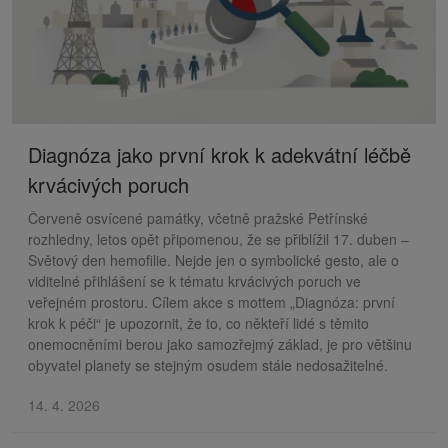
Diagnóza jako první krok k adekvátní léčbě
krvácivých poruch
Červeně osvícené památky, včetně pražské Petřínské
rozhledny, letos opět připomenou, že se přiblížil 17. duben –
Světový den hemofilie. Nejde jen o symbolické gesto, ale o
viditelné přihlášení se k tématu krvácivých poruch ve
veřejném prostoru. Cílem akce s mottem „Diagnóza: první
krok k péči“ je upozornit, že to, co někteří lidé s těmito
onemocněními berou jako samozřejmý základ, je pro většinu
obyvatel planety se stejným osudem stále nedosažitelné.
14. 4. 2026