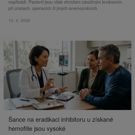
nepřivádí. Pacienti jsou však ohroženi závažným krvácením
při úrazech, operacích či jiných onemocněních.
10. 4. 2026
Šance na eradikaci inhibitoru u získané
hemofilie jsou vysoké