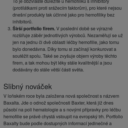
To je obzvláště důležité u hemofiliků s inhibitory
(protilátkami proti srážecím faktorům), pro které nejsou
dnešní produkty tak účinné jako pro hemofiliky bez
inhibitorů.
Širší portfolio firem.
V poslední době se výrazně
rozšiřuje záběr jednotlivých výrobců. Nezaměřují se už
jen na jednu či dvě oblasti léčby hemofilie, jako tomu
bylo donedávna. Díky tomu si začínají konkurovat a
soutěžit spolu. Také se zvyšuje objem výroby těchto
firem, a tak mohou být léky stále kvalitnější a jsou
dodávány do stále větší části světa.
Slibný nováček
V loňském roce byla založena nová společnost s názvem
Baxalta. Jde o odnož společnosti Baxter, která již dnes
působí na poli hematologie a s novými přípravky pro léčbu
hemofilie se právě chystá vstoupit na evropský trh. Portfolio
Baxalty bude podle dostupných informací jedinečné a