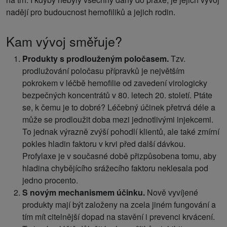
nadějí pro budoucnost hemofiliků a jejich rodin.
Kam vývoj směřuje?
Produkty s prodlouženým poločasem.
Tzv.
prodlužování poločasu přípravků je největším
pokrokem v léčbě hemofilie od zavedení virologicky
bezpečných koncentrátů v 80. letech 20. století. Ptáte
se, k čemu je to dobré? Léčebný účinek přetrvá déle a
může se prodloužit doba mezi jednotlivými injekcemi.
To jednak výrazně zvýší pohodlí klientů, ale také zmírní
pokles hladin faktoru v krvi před další dávkou.
Profylaxe je v současné době přizpůsobena tomu, aby
hladina chybějícího srážecího faktoru neklesala pod
jedno procento.
S novým mechanismem účinku.
Nově vyvíjené
produkty mají být založeny na zcela jiném fungování a
tím mít citelnější dopad na stavění i prevenci krvácení.