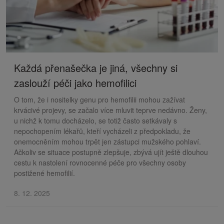
Každá přenašečka je jiná, všechny si
zaslouží péči jako hemofilici
O tom, že i nositelky genu pro hemofilii mohou zažívat
krvácivé projevy, se začalo více mluvit teprve nedávno. Ženy,
u nichž k tomu docházelo, se totiž často setkávaly s
nepochopením lékařů, kteří vycházeli z předpokladu, že
onemocněním mohou trpět jen zástupci mužského pohlaví.
Ačkoliv se situace postupně zlepšuje, zbývá ujít ještě dlouhou
cestu k nastolení rovnocenné péče pro všechny osoby
postižené hemofilií.
8. 12. 2025