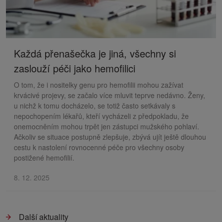
Každá přenašečka je jiná, všechny si
zaslouží péči jako hemofilici
O tom, že i nositelky genu pro hemofilii mohou zažívat
krvácivé projevy, se začalo více mluvit teprve nedávno. Ženy,
u nichž k tomu docházelo, se totiž často setkávaly s
nepochopením lékařů, kteří vycházeli z předpokladu, že
onemocněním mohou trpět jen zástupci mužského pohlaví.
Ačkoliv se situace postupně zlepšuje, zbývá ujít ještě dlouhou
cestu k nastolení rovnocenné péče pro všechny osoby
postižené hemofilií.
8. 12. 2025
Další aktuality