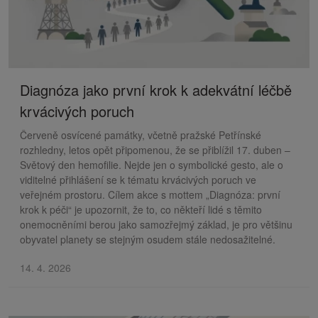
Diagnóza jako první krok k adekvátní léčbě
krvácivých poruch
Červeně osvícené památky, včetně pražské Petřínské
rozhledny, letos opět připomenou, že se přiblížil 17. duben –
Světový den hemofilie. Nejde jen o symbolické gesto, ale o
viditelné přihlášení se k tématu krvácivých poruch ve
veřejném prostoru. Cílem akce s mottem „Diagnóza: první
krok k péči“ je upozornit, že to, co někteří lidé s těmito
onemocněními berou jako samozřejmý základ, je pro většinu
obyvatel planety se stejným osudem stále nedosažitelné.
14. 4. 2026