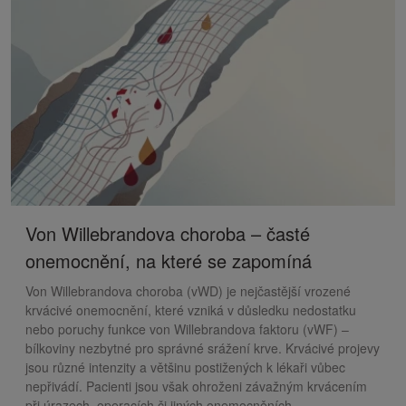
Von Willebrandova choroba – časté
onemocnění, na které se zapomíná
Von Willebrandova choroba (vWD) je nejčastější vrozené
krvácivé onemocnění, které vzniká v důsledku nedostatku
nebo poruchy funkce von Willebrandova faktoru (vWF) –
bílkoviny nezbytné pro správné srážení krve. Krvácivé projevy
jsou různé intenzity a většinu postižených k lékaři vůbec
nepřivádí. Pacienti jsou však ohroženi závažným krvácením
při úrazech, operacích či jiných onemocněních.