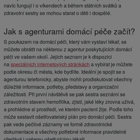
navíc fungují i o víkendech a během státních svátků a
zdravotní sestry se mohou starat o děti i dospělé.
Jak s agenturami domácí péče začít?
S poukazem na domácí péči, který vám vystaví lékař, se
můžete obrátit na některou z agentur poskytujících domácí
péči ve vašem okolí. Jejich seznam je k dispozici
na
speciálních internetových stránkách
a vybírat je můžete
podle okresu či města, kde bydlíte. Ideální je spojit se s
agenturou telefonicky, abyste mohli prodiskutovat všechny
důležité informace, potřeby, představy a organizační
záležitosti. Při první návštěvě se pak sestra seznámí se
zdravotním stavem hemofilika, zjistí, jaké léky zrovna užívá,
a prohlédne si prostředí, ve kterém pacient žije. Podle toho
může sestavit ošetřovatelský plán pro domácí péči. Sestra
pak vede pečlivé záznamy ve formě zdravotnické
dokumentace a všechny potřebné informace pravidelně
předává i vašemu ošetřujícímu lékaři.