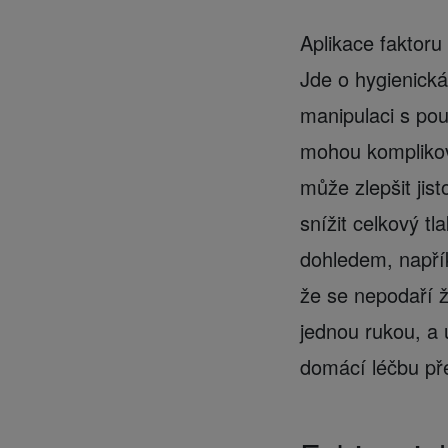
Aplikace faktoru 
Jde o hygienická
manipulaci s po
mohou komplikova
může zlepšit jis
snížit celkový t
dohledem, napřík
že se nepodaří ž
jednou rukou, a 
domácí léčbu pře