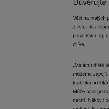
Důvěřujte
Většina malých pa
života. Jak ovš
pacientské organ
dříve.
„Malému dítěti t
můžeme zapojit d
krabičku od léků
Může nám pomoci 
necítí. Někdy i 
podívat, jak prob