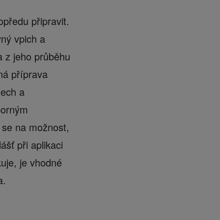
opředu připravit.
vný vpich a
a z jeho průběhu
ná příprava
dech a
dborným
t se na možnost,
šť při aplikaci
uje, je vhodné
a.