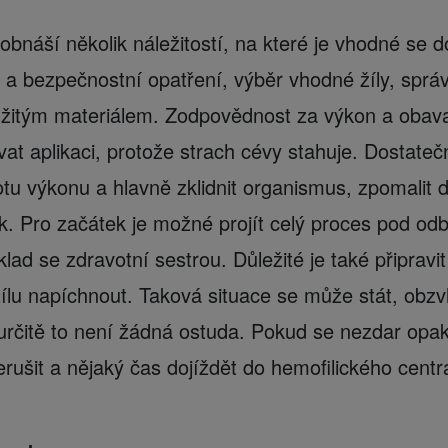
obnáší několik náležitostí, na které je vhodné se d
 a bezpečnostní opatření, výběr vhodné žíly, sprá
užitým materiálem. Zodpovědnost za výkon a obav
t aplikaci, protože strach cévy stahuje. Dostateč
totu výkonu a hlavně zklidnit organismus, zpomalit 
lak. Pro začátek je možné projít celý proces pod o
lad se zdravotní sestrou. Důležité je také připravi
ílu napíchnout. Taková situace se může stát, obzvlá
určitě to není žádná ostuda. Pokud se nezdar opak
rušit a nějaký čas dojíždět do hemofilického centr