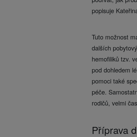
popisuje Kateřin
Tuto možnost maj
dalších pobytov
hemofiliků tzv. v
pod dohledem lé
pomoci také spe
péče. Samostatn
rodičů, velmi ča
Příprava 