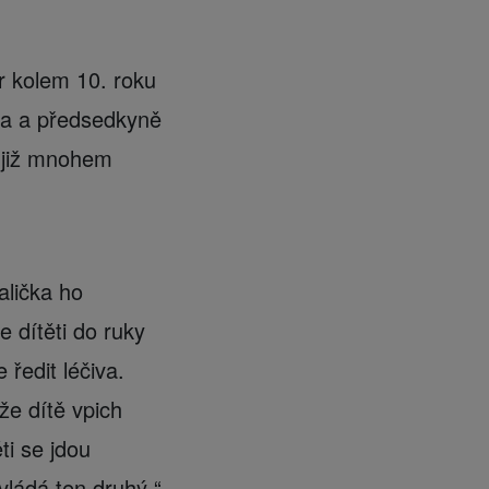
or kolem 10. roku
ka a předsedkyně
i již mnohem
alička ho
 dítěti do ruky
ředit léčiva.
že dítě vpich
ti se jdou
zvládá ten druhý,“