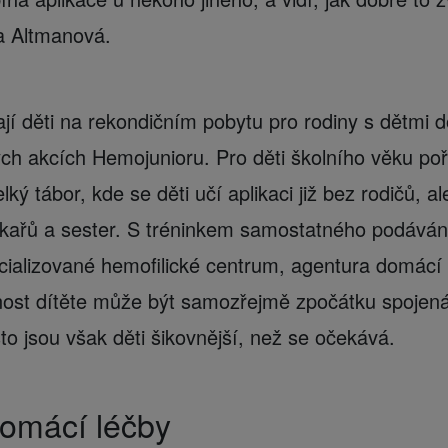
a Altmanová.
í děti na rekondičním pobytu pro rodiny s dětmi d
ých akcích Hemojunioru. Pro děti školního věku p
elký tábor, kde se děti učí aplikaci již bez rodičů,
kařů a sester. S tréninkem samostatného podáván
cializované hemofilické centrum, agentura domácí
ost dítěte může být samozřejmě zpočátku spojen
sto jsou však děti šikovnější, než se očekává.
domácí léčby