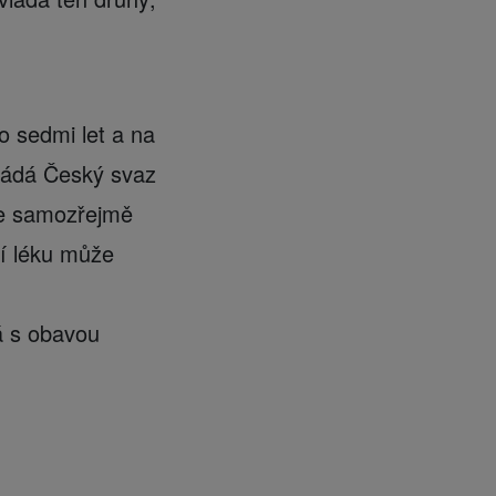
o sedmi let a na
ořádá Český svaz
 ale samozřejmě
í léku může
á s obavou