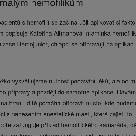
 malým hemofilikům
cientů s hemofilií se začíná učit aplikovat si fakt
em popisuje Kateřina Altmanová, maminka hemofili
izace Hemojunior, chlapci se připravují na aplikac
ěžko vysvětlujeme nutnost podávání léků, ale od m
o přípravy a později do samotné aplikace. Dáváme
 na hraní, dítě pomáhá připravit místo, kde budeme 
s nanesením anestetické masti, která zajistí to, 
dobře zafunguje příklad hemofilického kamaráda, dě
íhá aplikace u někoho jiného, a vidí, jak dobře to 