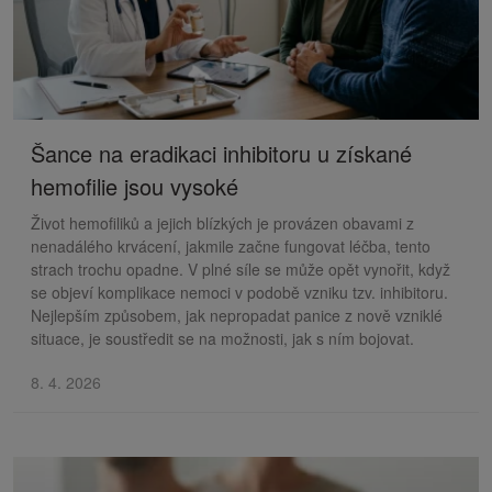
Šance na eradikaci inhibitoru u získané
hemofilie jsou vysoké
Život hemofiliků a jejich blízkých je provázen obavami z
nenadálého krvácení, jakmile začne fungovat léčba, tento
strach trochu opadne. V plné síle se může opět vynořit, když
se objeví komplikace nemoci v podobě vzniku tzv. inhibitoru.
Nejlepším způsobem, jak nepropadat panice z nově vzniklé
situace, je soustředit se na možnosti, jak s ním bojovat.
8. 4. 2026