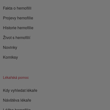
Fakta o hemofilii
Projevy hemofilie
Historie hemofilie
Život s hemofilií
Novinky
Komiksy
Lékařská pomoc
Kdy vyhledat lékaře
Návštěva lékaře
Léčba hemofilie