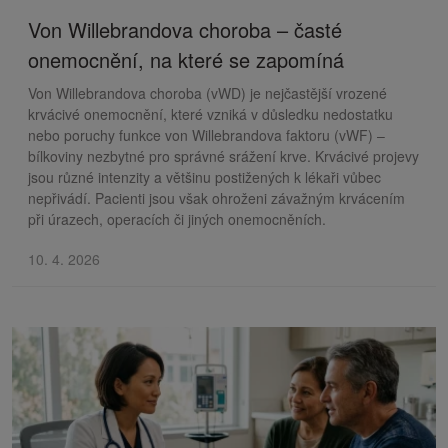
Von Willebrandova choroba – časté
onemocnění, na které se zapomíná
Von Willebrandova choroba (vWD) je nejčastější vrozené
krvácivé onemocnění, které vzniká v důsledku nedostatku
nebo poruchy funkce von Willebrandova faktoru (vWF) –
bílkoviny nezbytné pro správné srážení krve. Krvácivé projevy
jsou různé intenzity a většinu postižených k lékaři vůbec
nepřivádí. Pacienti jsou však ohroženi závažným krvácením
při úrazech, operacích či jiných onemocněních.
10. 4. 2026