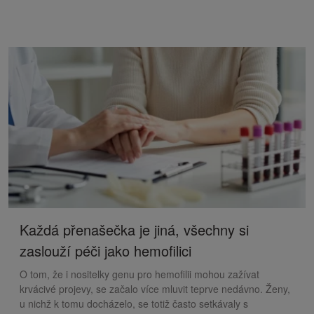
Každá přenašečka je jiná, všechny si
zaslouží péči jako hemofilici
O tom, že i nositelky genu pro hemofilii mohou zažívat
krvácivé projevy, se začalo více mluvit teprve nedávno. Ženy,
u nichž k tomu docházelo, se totiž často setkávaly s