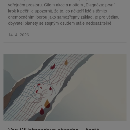
veřejném prostoru. Cílem akce s mottem „Diagnóza: první
krok k péči“ je upozornit, že to, co někteří lidé s těmito
onemocněními berou jako samozřejmý základ, je pro většinu
obyvatel planety se stejným osudem stále nedosažitelné.
14. 4. 2026
Von Willebrandova choroba – časté