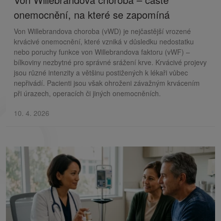
onemocnění, na které se zapomíná
Von Willebrandova choroba (vWD) je nejčastější vrozené
krvácivé onemocnění, které vzniká v důsledku nedostatku
nebo poruchy funkce von Willebrandova faktoru (vWF) –
bílkoviny nezbytné pro správné srážení krve. Krvácivé projevy
jsou různé intenzity a většinu postižených k lékaři vůbec
nepřivádí. Pacienti jsou však ohroženi závažným krvácením
při úrazech, operacích či jiných onemocněních.
10. 4. 2026