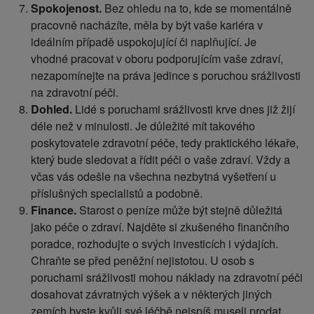
Spokojenost.
Bez ohledu na to, kde se momentálně
pracovně nacházíte, měla by být vaše kariéra v
ideálním případě uspokojující či naplňující. Je
vhodné pracovat v oboru podporujícím vaše zdraví,
nezapomínejte na práva jedince s poruchou srážlivosti
na zdravotní péči.
Dohled.
Lidé s poruchami srážlivosti krve dnes již žijí
déle než v minulosti. Je důležité mít takového
poskytovatele zdravotní péče, tedy praktického lékaře,
který bude sledovat a řídit péči o vaše zdraví. Vždy a
včas vás odešle na všechna nezbytná vyšetření u
příslušných specialistů a podobně.
Finance.
Starost o peníze může být stejně důležitá
jako péče o zdraví. Najděte si zkušeného finančního
poradce, rozhodujte o svých investicích i výdajích.
Chraňte se před peněžní nejistotou. U osob s
poruchami srážlivosti mohou náklady na zdravotní péči
dosahovat závratných výšek a v některých jiných
zemích byste kvůli své léčbě nejspíš museli prodat