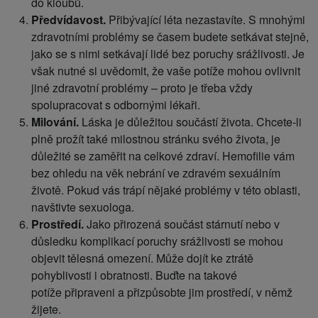
do kloubů.
Předvídavost.
Přibývající léta nezastavíte. S mnohými
zdravotními problémy se časem budete setkávat stejně,
jako se s nimi setkávají lidé bez poruchy srážlivosti. Je
však nutné si uvědomit, že vaše potíže mohou ovlivnit
jiné zdravotní problémy – proto je třeba vždy
spolupracovat s odbornými lékaři.
Milování.
Láska je důležitou součástí života. Chcete-li
plně prožít také milostnou stránku svého života, je
důležité se zaměřit na celkové zdraví. Hemofilie vám
bez ohledu na věk nebrání ve zdravém sexuálním
životě. Pokud vás trápí nějaké problémy v této oblasti,
navštivte sexuologa.
Prostředí.
Jako přirozená součást stárnutí nebo v
důsledku komplikací poruchy srážlivosti se mohou
objevit tělesná omezení. Může dojít ke ztrátě
pohyblivosti i obratnosti. Buďte na takové
potíže připraveni a přizpůsobte jim prostředí, v němž
žijete.