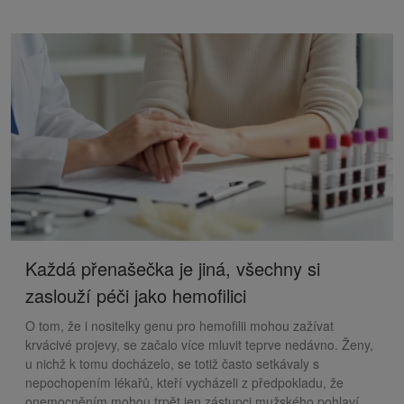
Každá přenašečka je jiná, všechny si
zaslouží péči jako hemofilici
O tom, že i nositelky genu pro hemofilii mohou zažívat
krvácivé projevy, se začalo více mluvit teprve nedávno. Ženy,
u nichž k tomu docházelo, se totiž často setkávaly s
nepochopením lékařů, kteří vycházeli z předpokladu, že
onemocněním mohou trpět jen zástupci mužského pohlaví.