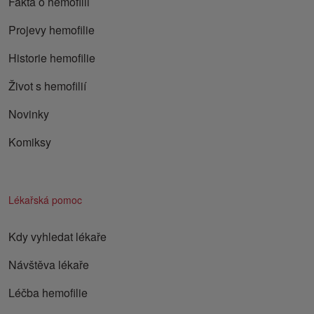
Fakta o hemofilii
Projevy hemofilie
Historie hemofilie
Život s hemofilií
Novinky
Komiksy
Lékařská pomoc
Kdy vyhledat lékaře
Návštěva lékaře
Léčba hemofilie