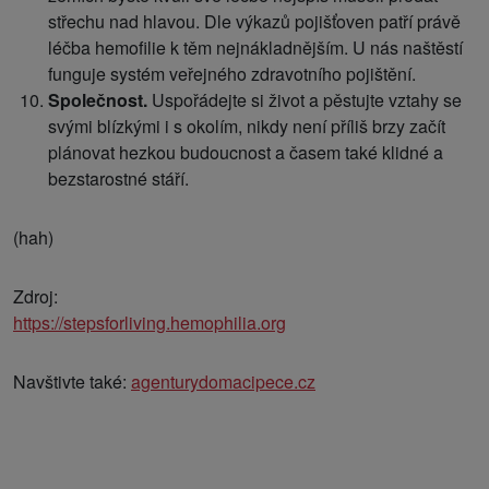
střechu nad hlavou. Dle výkazů pojišťoven patří právě
léčba hemofilie k těm nejnákladnějším. U nás naštěstí
funguje systém veřejného zdravotního pojištění.
Společnost.
Uspořádejte si život a pěstujte vztahy se
svými blízkými i s okolím, nikdy není příliš brzy začít
plánovat hezkou budoucnost a časem také klidné a
bezstarostné stáří.
(hah)
Zdroj:
https://stepsforliving.hemophilia.org
Navštivte také:
agenturydomacipece.cz