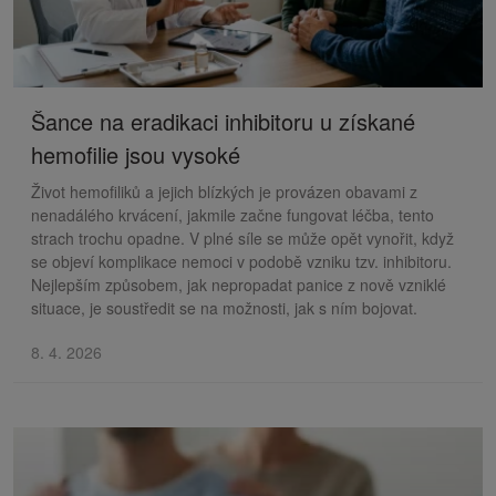
Šance na eradikaci inhibitoru u získané
hemofilie jsou vysoké
Život hemofiliků a jejich blízkých je provázen obavami z
nenadálého krvácení, jakmile začne fungovat léčba, tento
strach trochu opadne. V plné síle se může opět vynořit, když
se objeví komplikace nemoci v podobě vzniku tzv. inhibitoru.
Nejlepším způsobem, jak nepropadat panice z nově vzniklé
situace, je soustředit se na možnosti, jak s ním bojovat.
8. 4. 2026