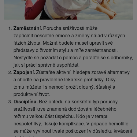
Zaměstnání.
Porucha srážlivosti může
zapříčinit nesčetné emoce a změny nálad v různých
fázích života. Možná budete muset upravit své
představy o životním stylu a míře zaměstnanosti.
Nestyďte se požádat o pomoc a poraďte se s odborníky,
jak si práci správně uspořádat.
Zapojení.
Zůstaňte aktivní, hledejte zdravé alternativy
a choďte na pravidelné lékařské prohlídky. Díky
tomu můžete i s nemocí prožít dlouhý, šťastný a
produktivní život.
Disciplína.
Bez ohledu na konkrétní typ poruchy
srážlivosti krve znamená dodržování léčebného
režimu velkou část úspěchu. Kdo je v terapii
nespolehlivý, riskuje komplikace. V případě hemofilie
se může vyvinout trvalé poškození v důsledku krvácení