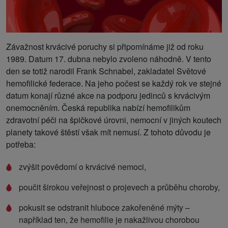
Závažnost krvácivé poruchy si připomínáme již od roku
1989. Datum 17. dubna nebylo zvoleno náhodně. V tento
den se totiž narodil Frank Schnabel, zakladatel Světové
hemofilické federace. Na jeho počest se každý rok ve stejné
datum konají různé akce na podporu jedinců s krvácivým
onemocněním. Česká republika nabízí hemofilikům
zdravotní péči na špičkové úrovni, nemocní v jiných koutech
planety takové štěstí však mít nemusí. Z tohoto důvodu je
potřeba:
zvýšit povědomí o krvácivé nemoci,
poučit širokou veřejnost o projevech a průběhu choroby,
pokusit se odstranit hluboce zakořeněné mýty –
například ten, že hemofilie je nakažlivou chorobou