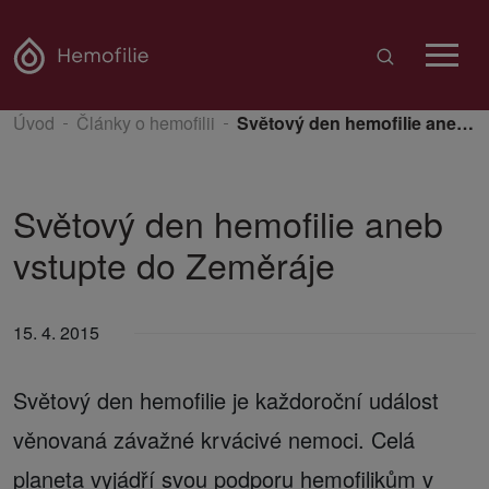
Úvod
Články o hemofilii
Světový den hemofilie aneb vstupte do Zeměráje
Světový den hemofilie aneb
vstupte do Zeměráje
15. 4. 2015
Světový den hemofilie je každoroční událost
věnovaná závažné krvácivé nemoci. Celá
planeta vyjádří svou podporu hemofilikům v