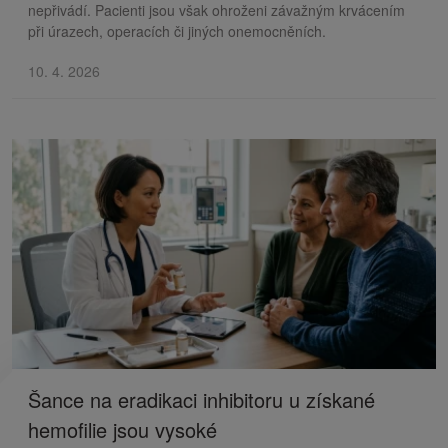
nepřivádí. Pacienti jsou však ohroženi závažným krvácením
při úrazech, operacích či jiných onemocněních.
10. 4. 2026
Šance na eradikaci inhibitoru u získané
hemofilie jsou vysoké