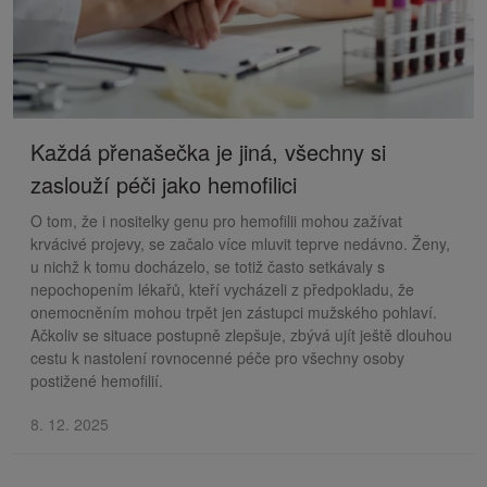
Každá přenašečka je jiná, všechny si
zaslouží péči jako hemofilici
O tom, že i nositelky genu pro hemofilii mohou zažívat
krvácivé projevy, se začalo více mluvit teprve nedávno. Ženy,
u nichž k tomu docházelo, se totiž často setkávaly s
nepochopením lékařů, kteří vycházeli z předpokladu, že
onemocněním mohou trpět jen zástupci mužského pohlaví.
Ačkoliv se situace postupně zlepšuje, zbývá ujít ještě dlouhou
cestu k nastolení rovnocenné péče pro všechny osoby
postižené hemofilií.
8. 12. 2025