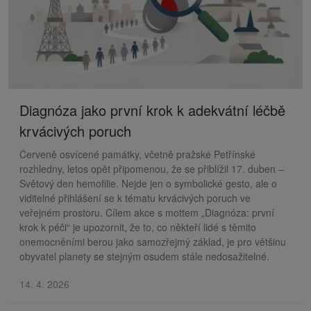
Diagnóza jako první krok k adekvátní léčbě
krvácivých poruch
Červeně osvícené památky, včetně pražské Petřínské
rozhledny, letos opět připomenou, že se přiblížil 17. duben –
Světový den hemofilie. Nejde jen o symbolické gesto, ale o
viditelné přihlášení se k tématu krvácivých poruch ve
veřejném prostoru. Cílem akce s mottem „Diagnóza: první
krok k péči“ je upozornit, že to, co někteří lidé s těmito
onemocněními berou jako samozřejmý základ, je pro většinu
obyvatel planety se stejným osudem stále nedosažitelné.
14. 4. 2026