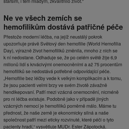
starším, i těm mladým, zkvalitnilo život.“
Ne ve všech zemích se
hemofilikům dostává patřičné péče
Přestože moderní léčba, na jejíž neustálý pokrok
upozorňuje právě Světový den hemofilie (World Hemofilia
Day), výrazně život hemofiliků změnila, mnoho z nich se
k ní nedostane. Odhaduje se, že po celém světě žije 6,9
milionů lidí s krvácivými onemocněními a až 75 procentům
hemofiliků se nedostává potřebné odpovídající péče.
„Hemofilie bez léčby vede k velkým komplikacím a k tomu,
že jsou pacienti velmi brzy ve svém životě závažně
hendikepovaní. Patří mezi vzácná onemocnění, nicméně
pro ni léčba existuje. Podobně jako v případě jiných
vzácných nemocí je hemofiliků poměrně málo. Máme tu
přednost, že naše země je ekonomicky silná a naše
společnost patří mezi eticky rozvinuté, které péči o tyto
pacienty hradí,“ vysvětluje MUDr. Ester Zápotocká.