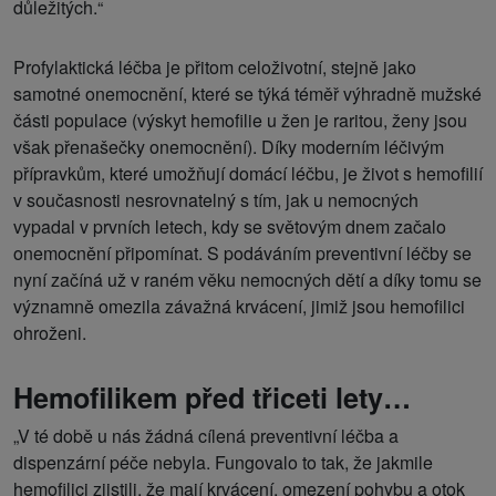
důležitých.“
Profylaktická léčba je přitom celoživotní, stejně jako
samotné onemocnění, které se týká téměř výhradně mužské
části populace (výskyt hemofilie u žen je raritou, ženy jsou
však přenašečky onemocnění). Díky moderním léčivým
přípravkům, které umožňují domácí léčbu, je život s hemofilií
v současnosti nesrovnatelný s tím, jak u nemocných
vypadal v prvních letech, kdy se světovým dnem začalo
onemocnění připomínat. S podáváním preventivní léčby se
nyní začíná už v raném věku nemocných dětí a díky tomu se
významně omezila závažná krvácení, jimiž jsou hemofilici
ohroženi.
Hemofilikem před třiceti lety…
„V té době u nás žádná cílená preventivní léčba a
dispenzární péče nebyla. Fungovalo to tak, že jakmile
hemofilici zjistili, že mají krvácení, omezení pohybu a otok