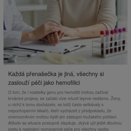
Každá přenašečka je jiná, všechny si
zaslouží péči jako hemofilici
O tom, že i nositelky genu pro hemofilii mohou zažívat
krvácivé projevy, se začalo více mluvit teprve nedávno. Ženy,
u nichž k tomu docházelo, se totiž často setkávaly s
nepochopením lékařů, kteří vycházeli z předpokladu, že
onemocněním mohou trpět jen zástupci mužského pohlaví.
Ačkoliv se situace postupně zlepšuje, zbývá ujít ještě dlouhou
cestu k nastolení rovnocenné péče pro všechny osoby