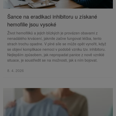
Šance na eradikaci inhibitoru u získané
hemofilie jsou vysoké
Život hemofiliků a jejich blízkých je provázen obavami z
nenadálého krvácení, jakmile začne fungovat léčba, tento
strach trochu opadne. V plné síle se může opět vynořit, když
se objeví komplikace nemoci v podobě vzniku tzv. inhibitoru.
Nejlepším způsobem, jak nepropadat panice z nově vzniklé
situace, je soustředit se na možnosti, jak s ním bojovat.
8. 4. 2026