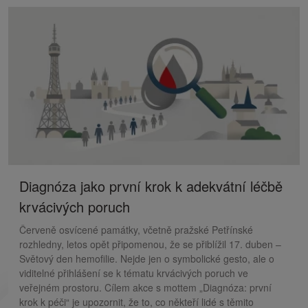
Diagnóza jako první krok k adekvátní léčbě
krvácivých poruch
Červeně osvícené památky, včetně pražské Petřínské
rozhledny, letos opět připomenou, že se přiblížil 17. duben –
Světový den hemofilie. Nejde jen o symbolické gesto, ale o
viditelné přihlášení se k tématu krvácivých poruch ve
veřejném prostoru. Cílem akce s mottem „Diagnóza: první
krok k péči“ je upozornit, že to, co někteří lidé s těmito