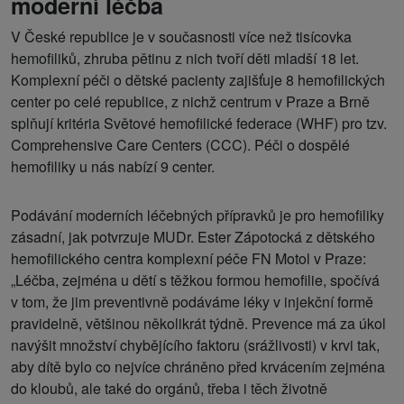
moderní léčba
V České republice je v současnosti více než tisícovka
hemofiliků, zhruba pětinu z nich tvoří děti mladší 18 let.
Komplexní péči o dětské pacienty zajišťuje 8 hemofilických
center po celé republice, z nichž centrum v Praze a Brně
splňují kritéria Světové hemofilické federace (WHF) pro tzv.
Comprehensive Care Centers (CCC). Péči o dospělé
hemofiliky u nás nabízí 9 center.
Podávání moderních léčebných přípravků je pro hemofiliky
zásadní, jak potvrzuje MUDr. Ester Zápotocká z dětského
hemofilického centra komplexní péče FN Motol v Praze:
„Léčba, zejména u dětí s těžkou formou hemofilie, spočívá
v tom, že jim preventivně podáváme léky v injekční formě
pravidelně, většinou několikrát týdně. Prevence má za úkol
navýšit množství chybějícího faktoru (srážlivosti) v krvi tak,
aby dítě bylo co nejvíce chráněno před krvácením zejména
do kloubů, ale také do orgánů, třeba i těch životně