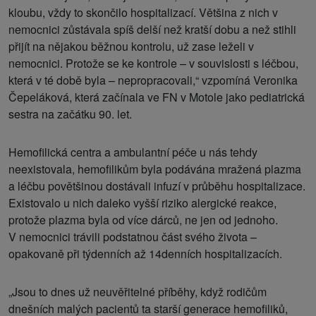
kloubu, vždy to skončilo hospitalizací. Většina z nich v
nemocnici zůstávala spíš delší než kratší dobu a než stihli
přijít na nějakou běžnou kontrolu, už zase leželi v
nemocnici. Protože se ke kontrole – v souvislosti s léčbou,
která v té době byla – nepropracovali,“ vzpomíná Veronika
Čepeláková, která začínala ve FN v Motole jako pediatrická
sestra na začátku 90. let.
Hemofilická centra a ambulantní péče u nás tehdy
neexistovala, hemofilikům byla podávána mražená plazma
a léčbu povětšinou dostávali infuzí v průběhu hospitalizace.
Existovalo u nich daleko vyšší riziko alergické reakce,
protože plazma byla od více dárců, ne jen od jednoho.
V nemocnici trávili podstatnou část svého života –
opakovaně při týdenních až 14denních hospitalizacích.
„Jsou to dnes už neuvěřitelné příběhy, když rodičům
dnešních malých pacientů ta starší generace hemofiliků,