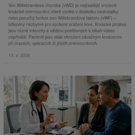
Von Willebrandova choroba (vWD) je nejčastější vrozené
krvácivé onemocnění, které vzniká v důsledku nedostatku
nebo poruchy funkce von Willebrandova faktoru (vWF) –
bílkoviny nezbytné pro správné srážení krve. Krvácivé projevy
jsou různé intenzity a většinu postižených k lékaři vůbec
nepřivádí. Pacienti jsou však ohroženi závažným krvácením
při úrazech, operacích či jiných onemocněních.
10. 4. 2026