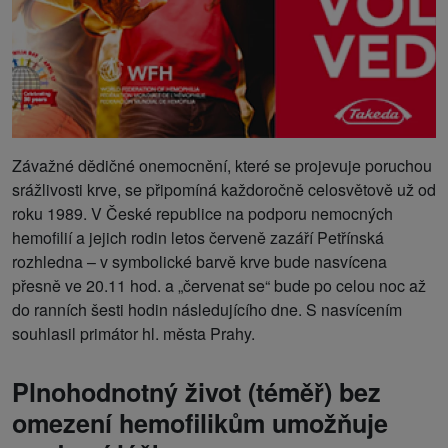
Závažné dědičné onemocnění, které se projevuje poruchou
srážlivosti krve, se připomíná každoročně celosvětově už od
roku 1989. V České republice na podporu nemocných
hemofilií a jejich rodin letos červeně zazáří Petřínská
rozhledna – v symbolické barvě krve bude nasvícena
přesně ve 20.11 hod. a „červenat se“ bude po celou noc až
do ranních šesti hodin následujícího dne. S nasvícením
souhlasil primátor hl. města Prahy.
Plnohodnotný život (téměř) bez
omezení hemofilikům umožňuje