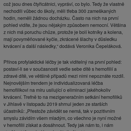
což jsou dnes čtyřicátnici, vypráví, co bylo. Tedy že vlastně
nechodili vůbec do školy, měli třeba 300 zameškaných
hodin, neměli žádnou docházku. Často na nich na první
pohled vidíte, že jsou nějakým způsobem nemocní. Většina
z nich má poruchu chůze, protože je bolí kotníky a kolena,
mají povyměňované kyčle, zkrácené šlachy v důsledku
krvácení a další následky,“ dodává Veronika Čepeláková.
Přínos profylaktické léčby je tak viditelný na první pohled:
postaví-li se v současnosti vedle sebe dítě s hemofilií a
zdravé dítě, ve většině případů mezi nimi nepoznáte rozdíl.
Nejnovějším trendem je individualizovaná léčba
hemofilikovi na míru usilující o eliminaci jakéhokoliv
krvácení. Trefně to na mezigeneračním setkání hemofiliků
v Jihlavě v listopadu 2019 shrnul jeden ze starších
účastníků: „Přestože závidět se nemá, tak v pozitivním
smyslu závidím všem mladým, co všechno je nyní možné
v hemofilii získat a dosáhnout. Tedy jak nám to, i nám