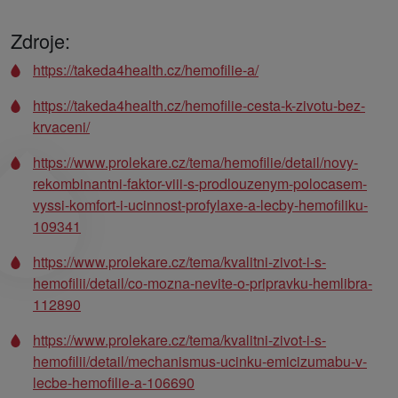
Zdroje:
https://takeda4health.cz/hemofilie-a/
https://takeda4health.cz/hemofilie-cesta-k-zivotu-bez-
krvaceni/
https://www.prolekare.cz/tema/hemofilie/detail/novy-
rekombinantni-faktor-viii-s-prodlouzenym-polocasem-
vyssi-komfort-i-ucinnost-profylaxe-a-lecby-hemofiliku-
109341
https://www.prolekare.cz/tema/kvalitni-zivot-i-s-
hemofilii/detail/co-mozna-nevite-o-pripravku-hemlibra-
112890
https://www.prolekare.cz/tema/kvalitni-zivot-i-s-
hemofilii/detail/mechanismus-ucinku-emicizumabu-v-
lecbe-hemofilie-a-106690