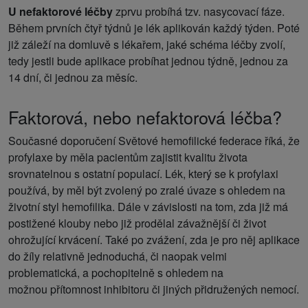
U nefaktorové léčby
zprvu probíhá tzv. nasycovací fáze.
Během prvních čtyř týdnů je lék aplikován každý týden. Poté
již záleží na domluvě s lékařem, jaké schéma léčby zvolí,
tedy jestli bude aplikace probíhat jednou týdně, jednou za
14 dní, či jednou za měsíc.
Faktorová, nebo nefaktorová léčba?
Současné doporučení Světové hemofilické federace říká, že
profylaxe by měla pacientům zajistit kvalitu života
srovnatelnou s ostatní populací. Lék, který se k profylaxi
používá, by měl být zvolený po zralé úvaze s ohledem na
životní styl hemofilika. Dále v závislosti na tom, zda již má
postižené klouby nebo již prodělal závažnější či život
ohrožující krvácení. Také po zvážení, zda je pro něj aplikace
do žíly relativně jednoduchá, či naopak velmi
problematická, a pochopitelně s ohledem na
možnou přítomnost inhibitoru či jiných přidružených nemocí.