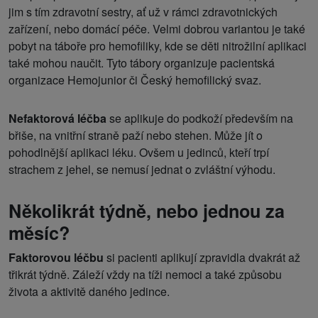
jim s tím zdravotní sestry, ať už v rámci zdravotnických
zařízení, nebo domácí péče. Velmi dobrou variantou je také
pobyt na táboře pro hemofiliky, kde se děti nitrožilní aplikaci
také mohou naučit. Tyto tábory organizuje pacientská
organizace Hemojunior či Český hemofilický svaz.
Nefaktorová léčba
se aplikuje do podkoží především na
břiše, na vnitřní straně paží nebo stehen. Může jít o
pohodlnější aplikaci léku. Ovšem u jedinců, kteří trpí
strachem z jehel, se nemusí jednat o zvláštní výhodu.
Několikrát týdně, nebo jednou za
měsíc?
Faktorovou léčbu
si pacienti aplikují zpravidla dvakrát až
třikrát týdně. Záleží vždy na tíži nemoci a také způsobu
života a aktivitě daného jedince.