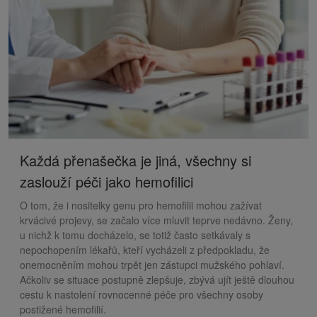
Každá přenašečka je jiná, všechny si
zaslouží péči jako hemofilici
O tom, že i nositelky genu pro hemofilii mohou zažívat
krvácivé projevy, se začalo více mluvit teprve nedávno. Ženy,
u nichž k tomu docházelo, se totiž často setkávaly s
nepochopením lékařů, kteří vycházeli z předpokladu, že
onemocněním mohou trpět jen zástupci mužského pohlaví.
Ačkoliv se situace postupně zlepšuje, zbývá ujít ještě dlouhou
cestu k nastolení rovnocenné péče pro všechny osoby
postižené hemofilií.