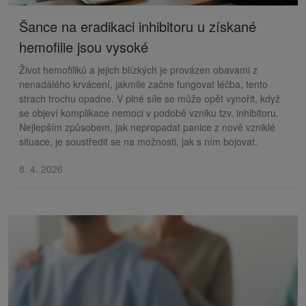
Šance na eradikaci inhibitoru u získané
hemofilie jsou vysoké
Život hemofiliků a jejich blízkých je provázen obavami z
nenadálého krvácení, jakmile začne fungovat léčba, tento
strach trochu opadne. V plné síle se může opět vynořit, když
se objeví komplikace nemoci v podobě vzniku tzv. inhibitoru.
Nejlepším způsobem, jak nepropadat panice z nově vzniklé
situace, je soustředit se na možnosti, jak s ním bojovat.
8. 4. 2026