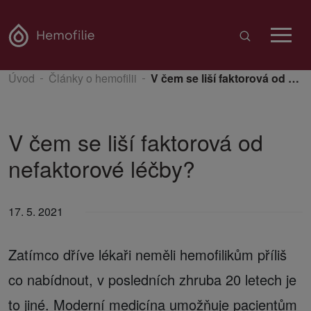
Úvod
Články o hemofilii
V čem se liší faktorová od nefaktorové léčby?
V čem se liší faktorová od
nefaktorové léčby?
17. 5. 2021
Zatímco dříve lékaři neměli hemofilikům příliš
co nabídnout, v posledních zhruba 20 letech je
to jiné. Moderní medicína umožňuje pacientům