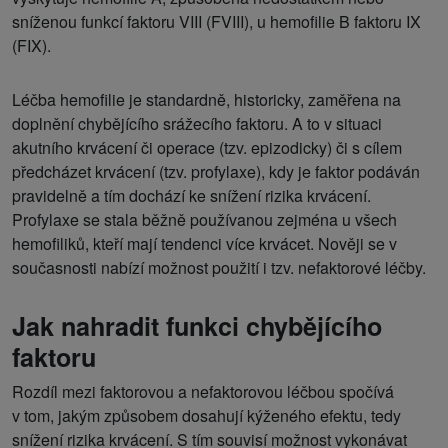
sníženou funkcí faktoru VIII (FVIII), u hemofilie B faktoru IX
(FIX).
Léčba hemofilie je standardně, historicky, zaměřena na
doplnění chybějícího srážecího faktoru. A to v situaci
akutního krvácení či operace (tzv. epizodicky) či s cílem
předcházet krvácení (tzv. profylaxe), kdy je faktor podáván
pravidelně a tím dochází ke snížení rizika krvácení.
Profylaxe se stala běžně používanou zejména u všech
hemofiliků, kteří mají tendenci více krvácet. Nověji se v
současnosti nabízí možnost použití i tzv. nefaktorové léčby.
Jak nahradit funkci chybějícího
faktoru
Rozdíl mezi faktorovou a nefaktorovou léčbou spočívá
v tom, jakým způsobem dosahují kýženého efektu, tedy
snížení rizika krvácení. S tím souvisí možnost vykonávat