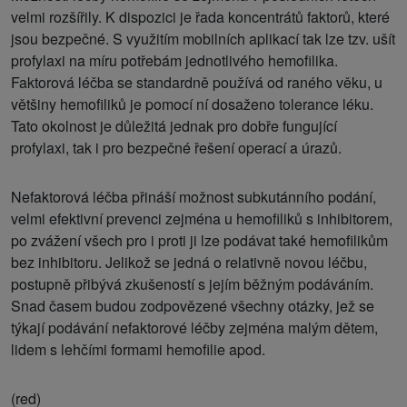
velmi rozšířily. K dispozici je řada koncentrátů faktorů, které
jsou bezpečné. S využitím mobilních aplikací tak lze tzv. ušít
profylaxi na míru potřebám jednotlivého hemofilika.
Faktorová léčba se standardně používá od raného věku, u
většiny hemofiliků je pomocí ní dosaženo tolerance léku.
Tato okolnost je důležitá jednak pro dobře fungující
profylaxi, tak i pro bezpečné řešení operací a úrazů.
Nefaktorová léčba přináší možnost subkutánního podání,
velmi efektivní prevenci zejména u hemofiliků s inhibitorem,
po zvážení všech pro i proti ji lze podávat také hemofilikům
bez inhibitoru. Jelikož se jedná o relativně novou léčbu,
postupně přibývá zkušeností s jejím běžným podáváním.
Snad časem budou zodpovězené všechny otázky, jež se
týkají podávání nefaktorové léčby zejména malým dětem,
lidem s lehčími formami hemofilie apod.
(red)