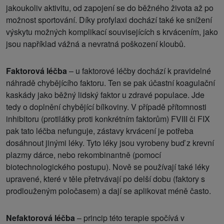
jakoukoliv aktivitu, od zapojení se do běžného života až po
možnost sportování. Díky profylaxi dochází také ke snížení
výskytu možných komplikací souvisejících s krvácením, jako
jsou například vážná a nevratná poškození kloubů.
Faktorová léčba
– u faktorové léčby dochází k pravidelné
náhradě chybějícího faktoru. Ten se pak účastní koagulační
kaskády jako běžný lidský faktor u zdravé populace. Jde
tedy o doplnění chybějící bílkoviny. V případě přítomnosti
inhibitoru (protilátky proti konkrétním faktorům) FVIII či FIX
pak tato léčba nefunguje, zástavy krvácení je potřeba
dosáhnout jinými léky. Tyto léky jsou vyrobeny buď z krevní
plazmy dárce, nebo rekombinantně (pomocí
biotechnologického postupu). Nově se používají také léky
upravené, které v těle přetrvávají po delší dobu (faktory s
prodlouženým poločasem) a dají se aplikovat méně často.
Nefaktorová léčba
– princip této terapie spočívá v