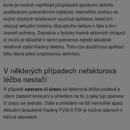
tomu je možné například přizpůsobit sportovní aktivitu
podávaným preventivním injekcím. Hemofilici mohou ve
svých chytrých telefonech využívat aplikace, které jim
ukazují aktuální hladinu zbývajícího faktoru v těle a tím i
úroveň ochrany. Zejména u fyzicky hodně aktivních chlapců
či mužů je důležité v rámci prevence zajistit aktuálně
relativně vyšší hladiny faktoru. Toho lze dosáhnout aplikací
léku těsně před zvažovanou aktivitou.
V některých případech nefaktorová
léčba nestačí
V případě
operace či úrazu
se faktorová léčba podává s
cílem zastavit krvácení s ohledem na to, o jaký typ operace
či úrazu se jednalo. Dále s ohledem na tíži hemofilie apod.
Aktuální dosažené hladiny FVIII či FIX je možno stanovit v
běžné laboratoři.