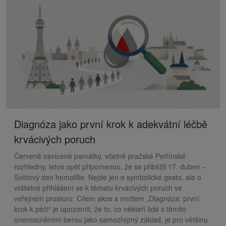
Diagnóza jako první krok k adekvátní léčbě
krvácivých poruch
Červeně osvícené památky, včetně pražské Petřínské
rozhledny, letos opět připomenou, že se přiblížil 17. duben –
Světový den hemofilie. Nejde jen o symbolické gesto, ale o
viditelné přihlášení se k tématu krvácivých poruch ve
veřejném prostoru. Cílem akce s mottem „Diagnóza: první
krok k péči“ je upozornit, že to, co někteří lidé s těmito
onemocněními berou jako samozřejmý základ, je pro většinu