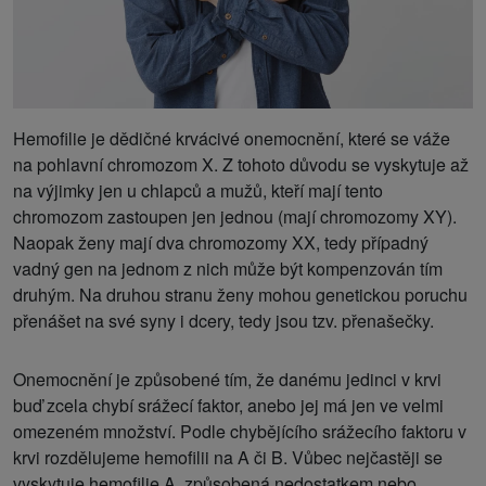
Hemofilie je dědičné krvácivé onemocnění, které se váže
na pohlavní chromozom X. Z tohoto důvodu se vyskytuje až
na výjimky jen u chlapců a mužů, kteří mají tento
chromozom zastoupen jen jednou (mají chromozomy XY).
Naopak ženy mají dva chromozomy XX, tedy případný
vadný gen na jednom z nich může být kompenzován tím
druhým. Na druhou stranu ženy mohou genetickou poruchu
přenášet na své syny i dcery, tedy jsou tzv. přenašečky.
Onemocnění je způsobené tím, že danému jedinci v krvi
buď zcela chybí srážecí faktor, anebo jej má jen ve velmi
omezeném množství. Podle chybějícího srážecího faktoru v
krvi rozdělujeme hemofilii na A či B. Vůbec nejčastěji se
vyskytuje hemofilie A, způsobená nedostatkem nebo