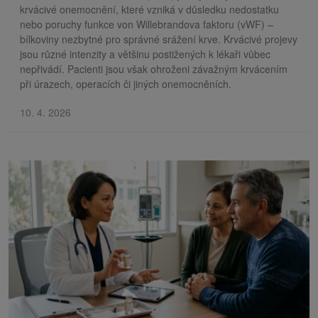
krvácivé onemocnění, které vzniká v důsledku nedostatku
nebo poruchy funkce von Willebrandova faktoru (vWF) –
bílkoviny nezbytné pro správné srážení krve. Krvácivé projevy
jsou různé intenzity a většinu postižených k lékaři vůbec
nepřivádí. Pacienti jsou však ohroženi závažným krvácením
při úrazech, operacích či jiných onemocněních.
10. 4. 2026