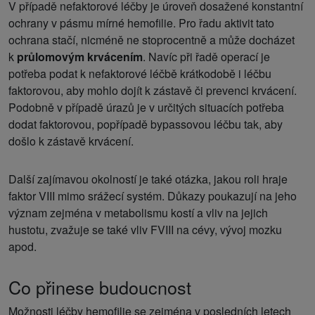
V případě nefaktorové léčby je úroveň dosažené konstantní
ochrany v pásmu mírné hemofilie. Pro řadu aktivit tato
ochrana stačí, nicméně ne stoprocentně a může docházet
k
průlomovým krvácením
. Navíc při řadě operací je
potřeba podat k nefaktorové léčbě krátkodobě i léčbu
faktorovou, aby mohlo dojít k zástavě či prevenci krvácení.
Podobně v případě úrazů je v určitých situacích potřeba
dodat faktorovou, popřípadě bypassovou léčbu tak, aby
došlo k zástavě krvácení.
Další zajímavou okolností je také otázka, jakou roli hraje
faktor VIII mimo srážecí systém. Důkazy poukazují na jeho
význam zejména v metabolismu kostí a vliv na jejich
hustotu, zvažuje se také vliv FVIII na cévy, vývoj mozku
apod.
Co přinese budoucnost
Možnosti léčby hemofilie se zejména v posledních letech