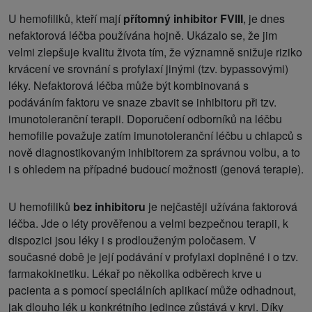
U hemofiliků, kteří mají
přítomný inhibitor FVIII
, je dnes
nefaktorová léčba používána hojně. Ukázalo se, že jim
velmi zlepšuje kvalitu života tím, že významně snižuje riziko
krvácení ve srovnání s profylaxí jinými (tzv. bypassovými)
léky. Nefaktorová léčba může být kombinovaná s
podáváním faktoru ve snaze zbavit se inhibitoru při tzv.
imunotoleranční terapii. Doporučení odborníků na léčbu
hemofilie považuje zatím imunotoleranční léčbu u chlapců s
nově diagnostikovaným inhibitorem za správnou volbu, a to
i s ohledem na případné budoucí možnosti (genová terapie).
U hemofiliků
bez inhibitoru
je nejčastěji užívána faktorová
léčba. Jde o léty prověřenou a velmi bezpečnou terapii, k
dispozici jsou léky i s prodlouženým poločasem. V
současné době je její podávání v profylaxi doplněné i o tzv.
farmakokinetiku. Lékař po několika odběrech krve u
pacienta a s pomocí speciálních aplikací může odhadnout,
jak dlouho lék u konkrétního jedince zůstává v krvi. Díky