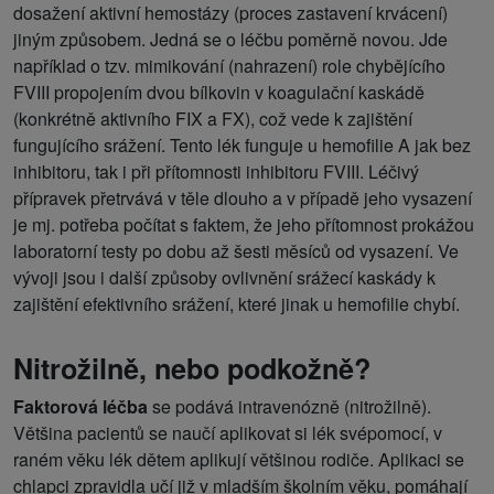
dosažení aktivní hemostázy (proces zastavení krvácení)
jiným způsobem. Jedná se o léčbu poměrně novou. Jde
například o tzv. mimikování (nahrazení) role chybějícího
FVIII propojením dvou bílkovin v koagulační kaskádě
(konkrétně aktivního FIX a FX), což vede k zajištění
fungujícího srážení. Tento lék funguje u hemofilie A jak bez
inhibitoru, tak i při přítomnosti inhibitoru FVIII. Léčivý
přípravek přetrvává v těle dlouho a v případě jeho vysazení
je mj. potřeba počítat s faktem, že jeho přítomnost prokážou
laboratorní testy po dobu až šesti měsíců od vysazení. Ve
vývoji jsou i další způsoby ovlivnění srážecí kaskády k
zajištění efektivního srážení, které jinak u hemofilie chybí.
Nitrožilně, nebo podkožně?
Faktorová léčba
se podává intravenózně (nitrožilně).
Většina pacientů se naučí aplikovat si lék svépomocí, v
raném věku lék dětem aplikují většinou rodiče. Aplikaci se
chlapci zpravidla učí již v mladším školním věku, pomáhají