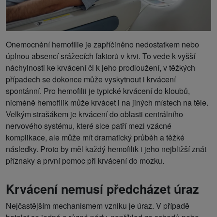
Onemocnění hemofilie je zapříčiněno nedostatkem nebo
úplnou absencí srážecích faktorů v krvi. To vede k vyšší
náchylnosti ke krvácení či k jeho prodloužení, v těžkých
případech se dokonce může vyskytnout i krvácení
spontánní. Pro hemofilii je typické krvácení do kloubů,
nicméně hemofilik může krvácet i na jiných místech na těle.
Velkým strašákem je krvácení do oblasti centrálního
nervového systému, které sice patří mezi vzácné
komplikace, ale může mít dramatický průběh a těžké
následky. Proto by měl každý hemofilik i jeho nejbližší znát
příznaky a první pomoc při krvácení do mozku.
Krvácení nemusí předcházet úraz
Nejčastějším mechanismem vzniku je úraz. V případě