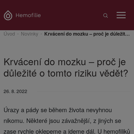
Úvod
Novinky
Krvácení do mozku – proč je důležité o tomto riziku vědět?
Krvácení do mozku – proč je
důležité o tomto riziku vědět?
26. 8. 2022
Úrazy a pády se během života nevyhnou
nikomu. Některé jsou závažnější, z jiných se
zase rychle oklepeme a jdeme dál. U hemofiliků