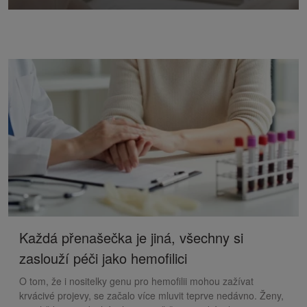
Každá přenašečka je jiná, všechny si
zaslouží péči jako hemofilici
O tom, že i nositelky genu pro hemofilii mohou zažívat
krvácivé projevy, se začalo více mluvit teprve nedávno. Ženy,