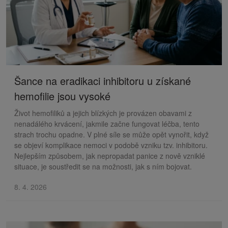
Šance na eradikaci inhibitoru u získané
hemofilie jsou vysoké
Život hemofiliků a jejich blízkých je provázen obavami z
nenadálého krvácení, jakmile začne fungovat léčba, tento
strach trochu opadne. V plné síle se může opět vynořit, když
se objeví komplikace nemoci v podobě vzniku tzv. inhibitoru.
Nejlepším způsobem, jak nepropadat panice z nově vzniklé
situace, je soustředit se na možnosti, jak s ním bojovat.
8. 4. 2026