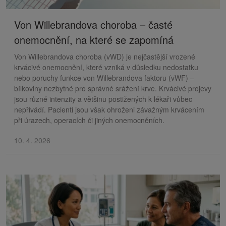
Von Willebrandova choroba – časté
onemocnění, na které se zapomíná
Von Willebrandova choroba (vWD) je nejčastější vrozené
krvácivé onemocnění, které vzniká v důsledku nedostatku
nebo poruchy funkce von Willebrandova faktoru (vWF) –
bílkoviny nezbytné pro správné srážení krve. Krvácivé projevy
jsou různé intenzity a většinu postižených k lékaři vůbec
nepřivádí. Pacienti jsou však ohroženi závažným krvácením
při úrazech, operacích či jiných onemocněních.
10. 4. 2026