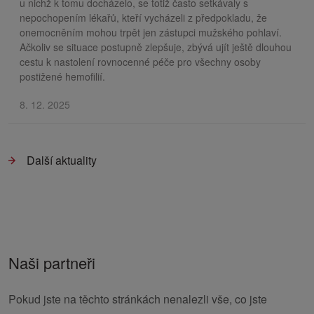
u nichž k tomu docházelo, se totiž často setkávaly s
nepochopením lékařů, kteří vycházeli z předpokladu, že
onemocněním mohou trpět jen zástupci mužského pohlaví.
Ačkoliv se situace postupně zlepšuje, zbývá ujít ještě dlouhou
cestu k nastolení rovnocenné péče pro všechny osoby
postižené hemofilií.
8. 12. 2025
Další aktuality
Naši partneři
Pokud jste na těchto stránkách nenalezli vše, co jste