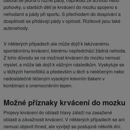
batolat se jedná o různé pády, například ze schodů nebo
pohovky, u starších dětí je krvácení do mozku spojeno s
nehodami a pády při sportu. S přechodem do dospívání a
dospělosti se přidávají pády v opilosti. Rizikové jsou také
autonehody.
V některých případech ale může dojít k takzvanému
spontánnímu krvácení, kterému nepředchází žádná nehoda.
Z toho důvodu se na možnost krvácení do mozku nemusí
myslet, a může tak dojít k vážným následkům. Vyskytuje se
u těžkých hemofiliků a především u těch s neléčeným nebo
nedostatečně léčeným vysokým krevním tlakem v
kombinaci s onemocněním tepen.
Možné příznaky krvácení do mozku
Projevy krvácení do oblasti hlavy záleží na zasažené
oblasti a závažnosti krvácení. V některých případech se ani
nemusí objevit ihned, ale vyvíjejí se postupně několik dní.