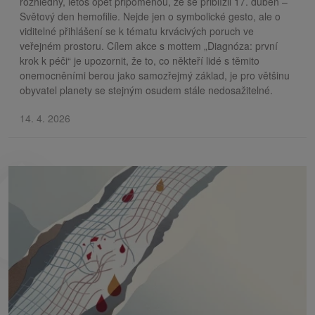
rozhledny, letos opět připomenou, že se přiblížil 17. duben –
Světový den hemofilie. Nejde jen o symbolické gesto, ale o
viditelné přihlášení se k tématu krvácivých poruch ve
veřejném prostoru. Cílem akce s mottem „Diagnóza: první
krok k péči“ je upozornit, že to, co někteří lidé s těmito
onemocněními berou jako samozřejmý základ, je pro většinu
obyvatel planety se stejným osudem stále nedosažitelné.
14. 4. 2026