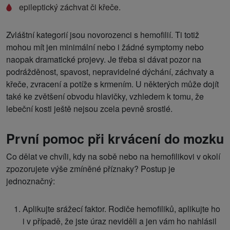
epileptický záchvat či křeče.
Zvláštní kategorií jsou novorozenci s hemofilií. Ti totiž
mohou mít jen minimální nebo i žádné symptomy nebo
naopak dramatické projevy. Je třeba si dávat pozor na
podrážděnost, spavost, nepravidelné dýchání, záchvaty a
křeče, zvracení a potíže s krmením. U některých může dojít
také ke zvětšení obvodu hlavičky, vzhledem k tomu, že
lebeční kosti ještě nejsou zcela pevně srostlé.
První pomoc při krvácení do mozku
Co dělat ve chvíli, kdy na sobě nebo na hemofilikovi v okolí
zpozorujete výše zmíněné příznaky? Postup je
jednoznačný:
Aplikujte srážecí faktor. Rodiče hemofiliků, aplikujte ho
i v případě, že jste úraz neviděli a jen vám ho nahlásil