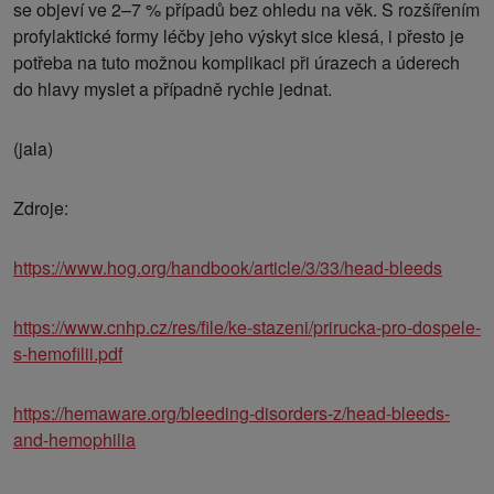
se objeví ve 2–7 % případů bez ohledu na věk. S rozšířením
profylaktické formy léčby jeho výskyt sice klesá, i přesto je
potřeba na tuto možnou komplikaci při úrazech a úderech
do hlavy myslet a případně rychle jednat.
(jala)
Zdroje:
https://www.hog.org/handbook/article/3/33/head-bleeds
https://www.cnhp.cz/res/file/ke-stazeni/prirucka-pro-dospele-
s-hemofilii.pdf
https://hemaware.org/bleeding-disorders-z/head-bleeds-
and-hemophilia