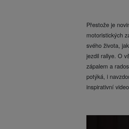
Přestože je novi
motoristických z
svého života, jak
jezdil rallye. O
zápalem a radost
potýká, i navzdo
inspirativní vid