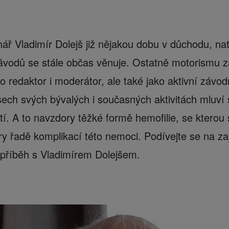
nář Vladimír Dolejš již nějakou dobu v důchodu, na
ávodů se stále občas věnuje. Ostatně motorismu za
o redaktor i moderátor, ale také jako aktivní závodn
 všech svých bývalých i současných aktivitách mluví
í. A to navzdory těžké formě hemofilie, se kterou s
ry řadě komplikací této nemoci. Podívejte se na za
eopříběh s Vladimírem Dolejšem.