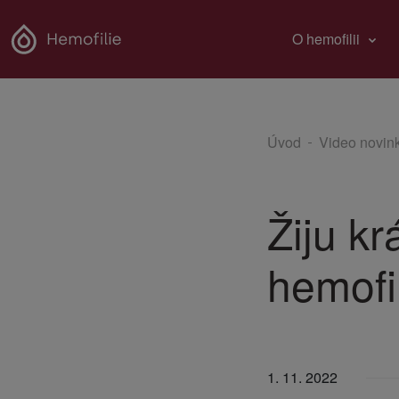
O hemofilii
Úvod
Video novin
Žiju kr
hemofi
1. 11. 2022