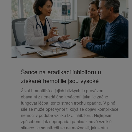
Šance na eradikaci inhibitoru u
získané hemofilie jsou vysoké
Život hemofiliků a jejich blízkých je provázen
obavami z nenadálého krvácení, jakmile začne
fungovat léčba, tento strach trochu opadne. V plné
síle se může opět vynořit, když se objeví komplikace
nemoci v podobě vzniku tzv. inhibitoru. Nejlepším
způsobem, jak nepropadat panice z nově vzniklé
situace, je soustředit se na možnosti, jak s ním