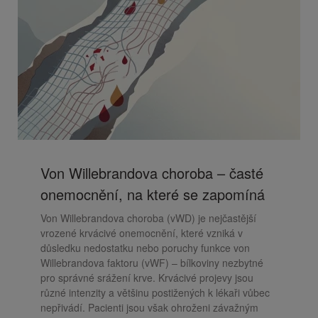
Von Willebrandova choroba – časté
onemocnění, na které se zapomíná
Von Willebrandova choroba (vWD) je nejčastější
vrozené krvácivé onemocnění, které vzniká v
důsledku nedostatku nebo poruchy funkce von
Willebrandova faktoru (vWF) – bílkoviny nezbytné
pro správné srážení krve. Krvácivé projevy jsou
různé intenzity a většinu postižených k lékaři vůbec
nepřivádí. Pacienti jsou však ohroženi závažným