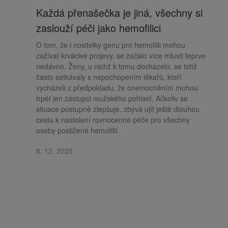
Každá přenašečka je jiná, všechny si
zaslouží péči jako hemofilici
O tom, že i nositelky genu pro hemofilii mohou
zažívat krvácivé projevy, se začalo více mluvit teprve
nedávno. Ženy, u nichž k tomu docházelo, se totiž
často setkávaly s nepochopením lékařů, kteří
vycházeli z předpokladu, že onemocněním mohou
trpět jen zástupci mužského pohlaví. Ačkoliv se
situace postupně zlepšuje, zbývá ujít ještě dlouhou
cestu k nastolení rovnocenné péče pro všechny
osoby postižené hemofilií.
8. 12. 2025