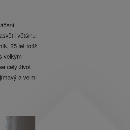
táčení
světil většinu
ík, 25 let totiž
 s velkým
e celý život
jímavý a velmi