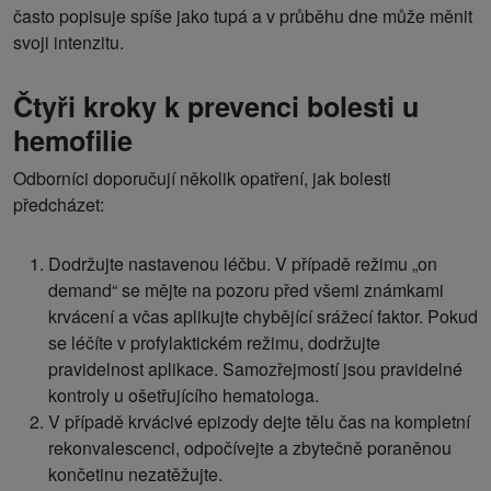
často popisuje spíše jako tupá a v průběhu dne může měnit
svoji intenzitu.
Čtyři kroky k prevenci bolesti u
hemofilie
Odborníci doporučují několik opatření, jak bolesti
předcházet:
Dodržujte nastavenou léčbu. V případě režimu „on
demand“ se mějte na pozoru před všemi známkami
krvácení a včas aplikujte chybějící srážecí faktor. Pokud
se léčíte v profylaktickém režimu, dodržujte
pravidelnost aplikace. Samozřejmostí jsou pravidelné
kontroly u ošetřujícího hematologa.
V případě krvácivé epizody dejte tělu čas na kompletní
rekonvalescenci, odpočívejte a zbytečně poraněnou
končetinu nezatěžujte.