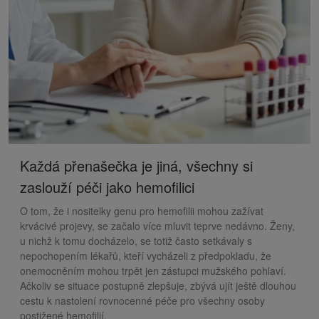
Každá přenašečka je jiná, všechny si
zaslouží péči jako hemofilici
O tom, že i nositelky genu pro hemofilii mohou zažívat
krvácivé projevy, se začalo více mluvit teprve nedávno. Ženy,
u nichž k tomu docházelo, se totiž často setkávaly s
nepochopením lékařů, kteří vycházeli z předpokladu, že
onemocněním mohou trpět jen zástupci mužského pohlaví.
Ačkoliv se situace postupně zlepšuje, zbývá ujít ještě dlouhou
cestu k nastolení rovnocenné péče pro všechny osoby
postižené hemofilií.