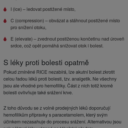
I (ice) – ledovat postižené místo,
C (compression) – obvázat a stáhnout postižené místo
pro snížení otoku,
E (elevate) – zvednout postiženou končetinu nad úroveň
srdce, což opět pomáhá snižovat otok i bolest.
S léky proti bolesti opatrně
Pokud zmíněné RICE nezabírá, lze akutní bolest zkrotit
celou řadou léků proti bolesti, tzv. analgetik. Ne všechny
jsou ale vhodné pro hemofiliky. Část z nich totiž kromě
bolesti ovlivňuje také srážení krve.
Z toho důvodu se z volně prodejných léků doporučují
hemofilikům přípravky s paracetamolem, který svým
účinkem nezasahuje do procesu srážení. Alternativou jsou