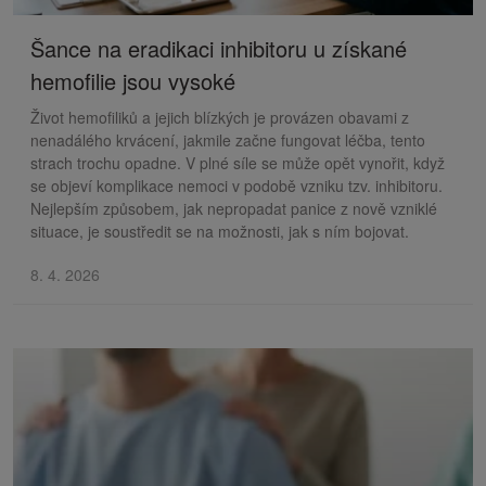
Šance na eradikaci inhibitoru u získané
hemofilie jsou vysoké
Život hemofiliků a jejich blízkých je provázen obavami z
nenadálého krvácení, jakmile začne fungovat léčba, tento
strach trochu opadne. V plné síle se může opět vynořit, když
se objeví komplikace nemoci v podobě vzniku tzv. inhibitoru.
Nejlepším způsobem, jak nepropadat panice z nově vzniklé
situace, je soustředit se na možnosti, jak s ním bojovat.
8. 4. 2026