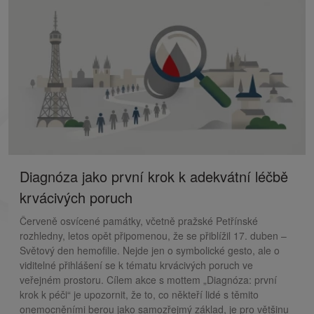
Diagnóza jako první krok k adekvátní léčbě
krvácivých poruch
Červeně osvícené památky, včetně pražské Petřínské
rozhledny, letos opět připomenou, že se přiblížil 17. duben –
Světový den hemofilie. Nejde jen o symbolické gesto, ale o
viditelné přihlášení se k tématu krvácivých poruch ve
veřejném prostoru. Cílem akce s mottem „Diagnóza: první
krok k péči“ je upozornit, že to, co někteří lidé s těmito
onemocněními berou jako samozřejmý základ, je pro většinu