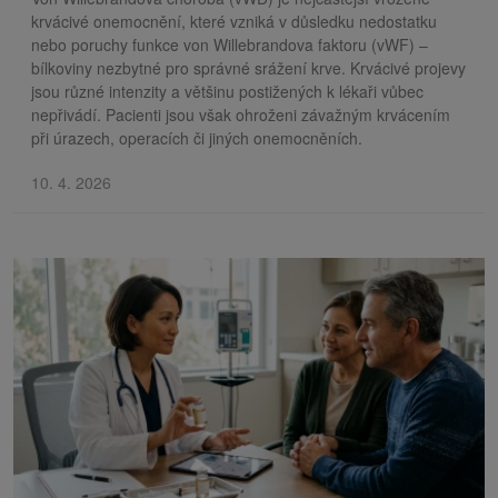
krvácivé onemocnění, které vzniká v důsledku nedostatku
nebo poruchy funkce von Willebrandova faktoru (vWF) –
bílkoviny nezbytné pro správné srážení krve. Krvácivé projevy
jsou různé intenzity a většinu postižených k lékaři vůbec
nepřivádí. Pacienti jsou však ohroženi závažným krvácením
při úrazech, operacích či jiných onemocněních.
10. 4. 2026