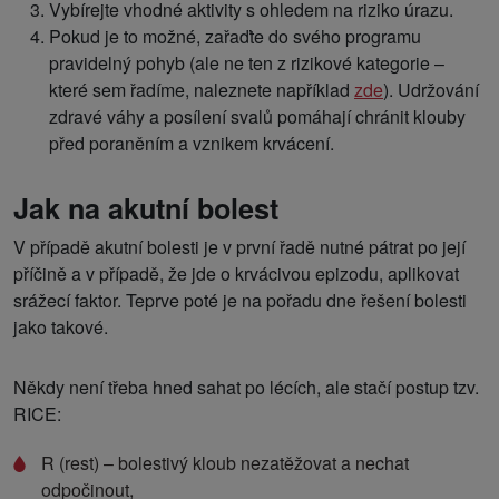
Vybírejte vhodné aktivity s ohledem na riziko úrazu.
Pokud je to možné, zařaďte do svého programu
pravidelný pohyb (ale ne ten z rizikové kategorie –
které sem řadíme, naleznete například
zde
). Udržování
zdravé váhy a posílení svalů pomáhají chránit klouby
před poraněním a vznikem krvácení.
Jak na akutní bolest
V případě akutní bolesti je v první řadě nutné pátrat po její
příčině a v případě, že jde o krvácivou epizodu, aplikovat
srážecí faktor. Teprve poté je na pořadu dne řešení bolesti
jako takové.
Někdy není třeba hned sahat po lécích, ale stačí postup tzv.
RICE:
R (rest) – bolestivý kloub nezatěžovat a nechat
odpočinout,