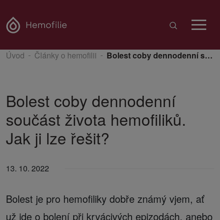
Úvod
Články o hemofilii
Bolest coby dennodenní součást života hemofiliků. Jak ji lze řešit?
Bolest coby dennodenní
součást života hemofiliků.
Jak ji lze řešit?
13. 10. 2022
Bolest je pro hemofiliky dobře známý vjem, ať
už jde o bolení při krvácivých epizodách, anebo