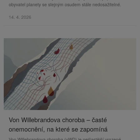
obyvatel planety se stejným osudem stále nedosažitelné.
14. 4. 2026
Von Willebrandova choroba – časté
onemocnění, na které se zapomíná
Von Willebrandova choroba (vWD) je nejčastější vrozené