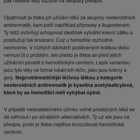
pak některé léky vázané na lékařský předpis.
Opatrnosti je třeba při užívání léků ze skupiny nesteroidních
antirevmatik, kam patří například přípravky s ibuprofenem.
Ty totiž ovlivňují schopnost destiček vytvářet krevní zátku a
prodlužují tak krvácení. Což u hemofilie rozhodně
nechceme. V nízkých dávkách podávaných krátkou dobu
nemusí jít o problém, ale přesto je třeba se před jejich
užíváním poradit s hemofilickým centrem. Lepší variantou
jsou tyto léky ve formě lokálních léčiv, jako jsou krémy a
gely.
Nejproblematičtější léčivou látkou z kategorie
nesteroidních antirevmatik je kyselina acetylsalicylová,
které by se hemofilici měli vyhýbat úplně.
V případě nedostatečného účinku volně prodejných léků se
dá sáhnout i po silnějších alternativách. Ty už ale jsou na
předpis, proto je třeba nejdříve konzultovat hemofilické
centrum.