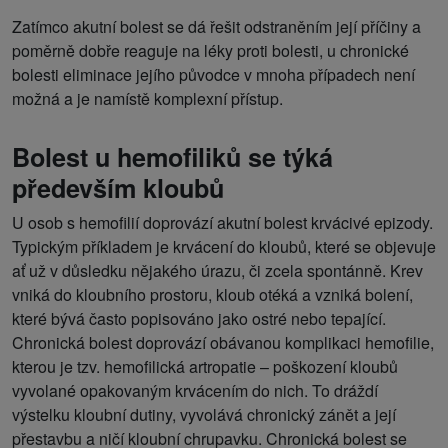
Zatímco akutní bolest se dá řešit odstraněním její příčiny a
poměrně dobře reaguje na léky proti bolesti, u chronické
bolesti eliminace jejího původce v mnoha případech není
možná a je namístě komplexní přístup.
Bolest u hemofiliků se týká
především kloubů
U osob s hemofilií doprovází akutní bolest krvácivé epizody.
Typickým příkladem je krvácení do kloubů, které se objevuje
ať už v důsledku nějakého úrazu, či zcela spontánně. Krev
vniká do kloubního prostoru, kloub otéká a vzniká bolení,
které bývá často popisováno jako ostré nebo tepající.
Chronická bolest doprovází obávanou komplikaci hemofilie,
kterou je tzv. hemofilická artropatie – poškození kloubů
vyvolané opakovaným krvácením do nich. To dráždí
výstelku kloubní dutiny, vyvolává chronický zánět a její
přestavbu a ničí kloubní chrupavku. Chronická bolest se