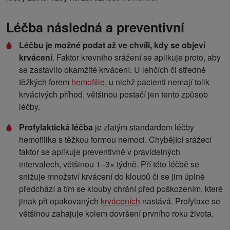
Léčba následná a preventivní
Léčbu je možné podat až ve chvíli, kdy se objeví
krvácení
. Faktor krevního srážení se aplikuje proto, aby
se zastavilo okamžité krvácení. U lehčích či středně
těžkých forem
hemofilie
, u nichž pacienti nemají tolik
krvácivých příhod, většinou postačí jen tento způsob
léčby.
Profylaktická léčba
je zlatým standardem léčby
hemofilika s těžkou formou nemoci. Chybějící srážecí
faktor se aplikuje preventivně v pravidelných
intervalech, většinou 1–3× týdně. Pří této léčbě se
snižuje množství krvácení do kloubů či se jim úplně
předchází a tím se klouby chrání před poškozením, které
jinak při opakovaných
krváceních
nastává. Profylaxe se
většinou zahajuje kolem dovršení prvního roku života.