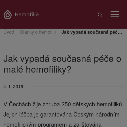
Úvod
Články o hemofilii
Jak vypadá současná péče o malé hemofiliky?
Jak vypadá současná péče o
malé hemofiliky?
4. 1. 2019
V Čechách žije zhruba 250 dětských hemofiliků.
Jejich léčba je garantována Českým národním
hemofilickým programem a zajišťována