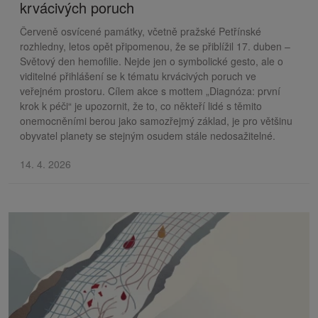
krvácivých poruch
Červeně osvícené památky, včetně pražské Petřínské
rozhledny, letos opět připomenou, že se přiblížil 17. duben –
Světový den hemofilie. Nejde jen o symbolické gesto, ale o
viditelné přihlášení se k tématu krvácivých poruch ve
veřejném prostoru. Cílem akce s mottem „Diagnóza: první
krok k péči“ je upozornit, že to, co někteří lidé s těmito
onemocněními berou jako samozřejmý základ, je pro většinu
obyvatel planety se stejným osudem stále nedosažitelné.
14. 4. 2026