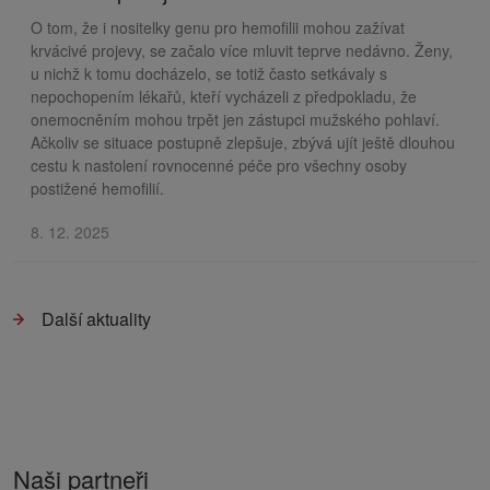
O tom, že i nositelky genu pro hemofilii mohou zažívat
krvácivé projevy, se začalo více mluvit teprve nedávno. Ženy,
u nichž k tomu docházelo, se totiž často setkávaly s
nepochopením lékařů, kteří vycházeli z předpokladu, že
onemocněním mohou trpět jen zástupci mužského pohlaví.
Ačkoliv se situace postupně zlepšuje, zbývá ujít ještě dlouhou
cestu k nastolení rovnocenné péče pro všechny osoby
postižené hemofilií.
8. 12. 2025
Další aktuality
Naši partneři