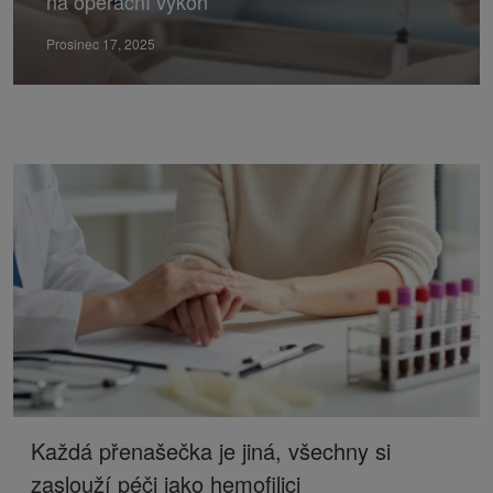
na operační výkon
Prosinec 17, 2025
Každá přenašečka je jiná, všechny si
zaslouží péči jako hemofilici