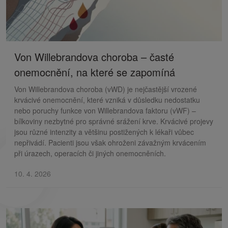
Von Willebrandova choroba – časté
onemocnění, na které se zapomíná
Von Willebrandova choroba (vWD) je nejčastější vrozené
krvácivé onemocnění, které vzniká v důsledku nedostatku
nebo poruchy funkce von Willebrandova faktoru (vWF) –
bílkoviny nezbytné pro správné srážení krve. Krvácivé projevy
jsou různé intenzity a většinu postižených k lékaři vůbec
nepřivádí. Pacienti jsou však ohroženi závažným krvácením
při úrazech, operacích či jiných onemocněních.
10. 4. 2026