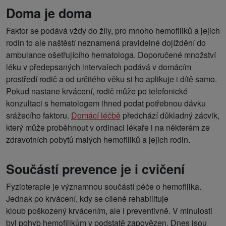
Doma je doma
Faktor se podává vždy do žíly, pro mnoho hemofiliků a jejich
rodin to ale naštěstí neznamená pravidelné dojíždění do
ambulance ošetřujícího hematologa. Doporučené množství
léku v předepsaných intervalech podává v domácím
prostředí rodič a od určitého věku si ho aplikuje i dítě samo.
Pokud nastane krvácení, rodič může po telefonické
konzultaci s hematologem ihned podat potřebnou dávku
srážecího faktoru.
Domácí léčbě
předchází důkladný zácvik,
který může proběhnout v ordinaci lékaře i na některém ze
zdravotních pobytů malých hemofiliků a jejich rodin.
Součástí prevence je i cvičení
Fyzioterapie je významnou součástí péče o hemofilika.
Jednak po krvácení, kdy se cíleně rehabilituje
kloub poškozený krvácením, ale i preventivně. V minulosti
byl pohyb hemofilikům v podstatě zapovězen. Dnes jsou