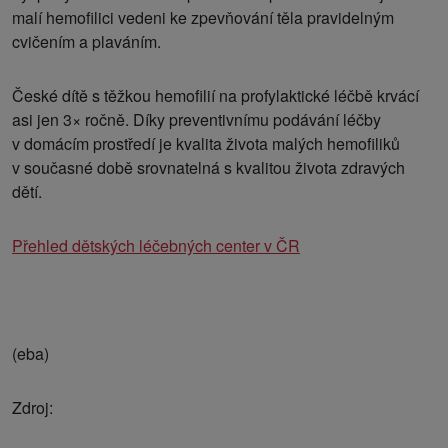
malí hemofilici vedeni ke zpevňování těla pravidelným
cvičením a plaváním.
České dítě s těžkou hemofilií na profylaktické léčbě krvácí
asi jen 3× ročně. Díky preventivnímu podávání léčby
v domácím prostředí je kvalita života malých hemofiliků
v současné době srovnatelná s kvalitou života zdravých
dětí.
Přehled dětských léčebných center v ČR
(eba)
Zdroj: