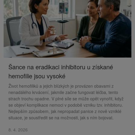
Šance na eradikaci inhibitoru u získané
hemofilie jsou vysoké
Život hemofiliků a jejich blízkých je provázen obavami z
nenadálého krvácení, jakmile začne fungovat léčba, tento
strach trochu opadne. V plné síle se může opět vynořit, když
se objeví komplikace nemoci v podobě vzniku tzv. inhibitoru.
Nejlepším způsobem, jak nepropadat panice z nově vzniklé
situace, je soustředit se na možnosti, jak s ním bojovat.
8. 4. 2026