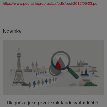
https://www.pediatriepropraxi.cz/pdfs/ped/2012/05/03.pdf
Novinky
Diagnóza jako první krok k adekvátní léčbě