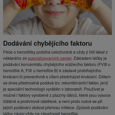
Dodávání chybějícího faktoru
Péče o hemofiliky probíhá celoživotně a vždy ji řídí lékař z
některého ze
specializovaných center
. Základem léčby je
podávání koncentrátu chybějícího srážecího faktoru (FVIII u
hemofilie A, FIX u hemofilie B) k zástavě probíhajícího
krvácení či preventivně s cílem předcházet krvácení. Dětem
se dnes přednostně podává tzv. rekombinantní faktor, jenž
je speciální technologií vyráběn v laboratoři. Používat je
možné i faktory vyrobené z plazmy dárců, které jsou vysoce
čištěné a protivirově ošetřené, a není proto nutné se při
jejich podávání obávat přenosu infekce. Způsob podávání
léčby závisí vždy na závažnosti hemofilie.