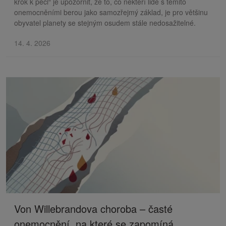
krok k péči“ je upozornit, že to, co někteří lidé s těmito
onemocněními berou jako samozřejmý základ, je pro většinu
obyvatel planety se stejným osudem stále nedosažitelné.
14. 4. 2026
Von Willebrandova choroba – časté
onemocnění, na které se zapomíná