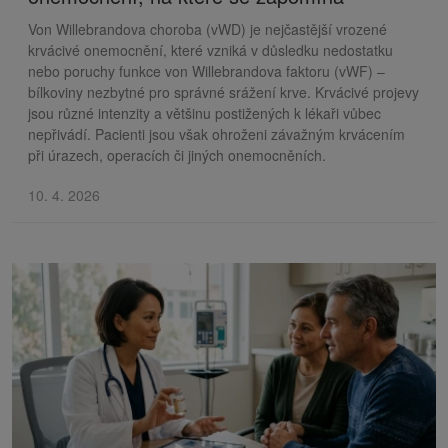
Von Willebrandova choroba (vWD) je nejčastější vrozené
krvácivé onemocnění, které vzniká v důsledku nedostatku
nebo poruchy funkce von Willebrandova faktoru (vWF) –
bílkoviny nezbytné pro správné srážení krve. Krvácivé projevy
jsou různé intenzity a většinu postižených k lékaři vůbec
nepřivádí. Pacienti jsou však ohroženi závažným krvácením
při úrazech, operacích či jiných onemocněních.
10. 4. 2026