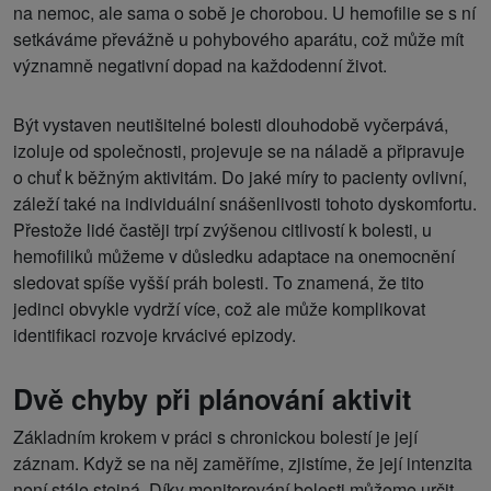
na nemoc, ale sama o sobě je chorobou. U hemofilie se s ní
setkáváme převážně u pohybového aparátu, což může mít
významně negativní dopad na každodenní život.
Být vystaven neutišitelné bolesti dlouhodobě vyčerpává,
izoluje od společnosti, projevuje se na náladě a připravuje
o chuť k běžným aktivitám. Do jaké míry to pacienty ovlivní,
záleží také na individuální snášenlivosti tohoto dyskomfortu.
Přestože lidé častěji trpí zvýšenou citlivostí k bolesti, u
hemofiliků můžeme v důsledku adaptace na onemocnění
sledovat spíše vyšší práh bolesti. To znamená, že tito
jedinci obvykle vydrží více, což ale může komplikovat
identifikaci rozvoje krvácivé epizody.
Dvě chyby při plánování aktivit
Základním krokem v práci s chronickou bolestí je její
záznam. Když se na něj zaměříme, zjistíme, že její intenzita
není stále stejná. Díky monitorování bolesti můžeme určit