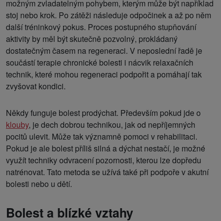
možným zvladatelným pohybem, kterým může být například
stoj nebo krok. Po zátěži následuje odpočinek a až po něm
další tréninkový pokus. Proces postupného stupňování
aktivity by měl být skutečně pozvolný, prokládaný
dostatečným časem na regeneraci. V neposlední řadě je
součástí terapie chronické bolesti i nácvik relaxačních
technik, které mohou regeneraci podpořit a pomáhají tak
zvyšovat kondici.
Někdy funguje bolest prodýchat. Především pokud jde o
klouby
, je dech dobrou technikou, jak od nepříjemných
pocitů ulevit. Může tak významně pomoci v rehabilitaci.
Pokud je ale bolest příliš silná a dýchat nestačí, je možné
využít techniky odvracení pozornosti, kterou lze dopředu
natrénovat. Tato metoda se užívá také při podpoře v akutní
bolesti nebo u dětí.
Bolest a blízké vztahy