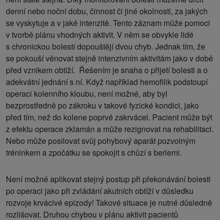
denní nebo noční dobu, činnost či jiné okolnosti, za jakých
se vyskytuje a v jaké intenzitě. Tento záznam může pomoci
v tvorbě plánu vhodných aktivit. V něm se obvykle lidé
s chronickou bolestí dopouštějí dvou chyb. Jednak tím, že
se pokouší věnovat stejně intenzivním aktivitám jako v době
před vznikem obtíží. Řešením je snaha o přijetí bolesti a o
adekvátní jednání s ní. Když například hemofilik podstoupí
operaci kolenního kloubu, není možné, aby byl
bezprostředně po zákroku v takové fyzické kondici, jako
před tím, než do kolene poprvé zakrvácel. Pacient může být
z efektu operace zklamán a může rezignovat na rehabilitaci.
Nebo může posilovat svůj pohybový aparát pozvolným
tréninkem a zpočátku se spokojit s chůzí s berlemi.
Není možné aplikovat stejný postup při překonávání bolesti
po operaci jako při zvládání akutních obtíží v důsledku
rozvoje krvácivé epizody! Takové situace je nutné důsledně
rozlišovat. Druhou chybou v plánu aktivit pacientů