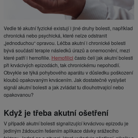
Vedle té akutní fyzické existují i jiné druhy bolesti, například
chronická nebo psychická, které nelze odstranit
„jednoduchou“ opravou. Léčba akutní i chronické bolesti
bývá součástí terapie následků úrazů a onemocnění, mezi
které patří i hemofilie.
Hemofilici
často čelí jak akutní bolesti
při krvácivých epizodách, tak chronickému nepohodlí.
Obvykle se týká pohybového aparátu v důsledku poškození
kloubů opakovaným krvácením. Jak dostatečně vyslyšet
signál akutní bolesti a jak zvládat tu dlouhotrvající nebo
opakovanou?
Když je třeba akutní ošetření
V případě akutní bolesti signalizující krvácivou epizodu je
jediným žádoucím řešením aplikace dávky srážecího