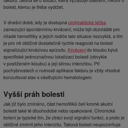
faktoru. Jedná se o situaci, která vyžaduje ošetření, nikoliv o
bolest, kterou je třeba vydržet.
V dnešní době, kdy je dostupná
profylaktická léčba
zamezující spontánnímu krvácení, může být obzvláště pro
mladé hemofiliky a jejich rodiče tato situace nezvyklá, a tím
je pro ně obtížné dostatečně rychle reagovat na bolest
signalizující krvácivou epizodu.
Krvácení
do kloubu bývá
specifické jednoznačnou lokalizací bolesti (obvykle
v postiženém kloubu) a její silnou intenzitou. Při
pochybnostech o nutnosti aplikace faktoru je vždy vhodné
konzultovat stav s ošetřujícím hematologem.
Vyšší práh bolesti
Jak již bylo zmíněno, část hemofiliků čelí kromě akutní
bolesti také té dlouhodobé nebo opakované. Chronické
bolení je typické tím, že ztrácí svoji signální funkci, a proto je
obtížné zmírnit jeho intenzitu. Taková bolest neupozorňuje