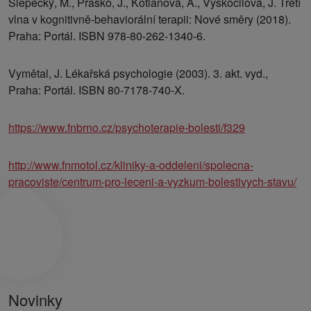
Šlepecký, M., Praško, J., Kotianová, A., Vyskočilová, J. Třetí
vlna v kognitivně-behaviorální terapii: Nové směry (2018).
Praha: Portál. ISBN 978-80-262-1340-6.
Vymětal, J. Lékařská psychologie (2003). 3. akt. vyd.,
Praha: Portál. ISBN 80-7178-740-X.
https://www.fnbrno.cz/psychoterapie-bolesti/f329
http://www.fnmotol.cz/kliniky-a-oddeleni/spolecna-
pracoviste/centrum-pro-leceni-a-vyzkum-bolestivych-stavu/
Novinky