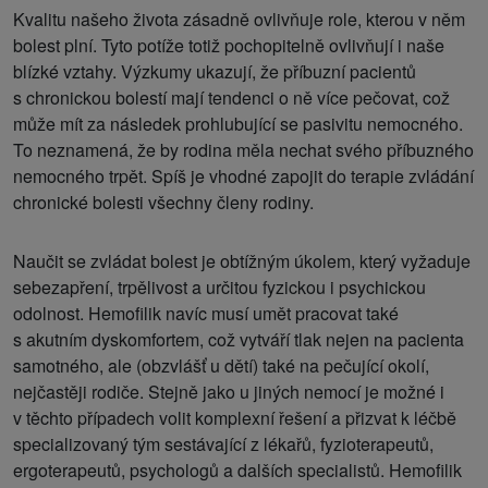
Kvalitu našeho života zásadně ovlivňuje role, kterou v něm
bolest plní. Tyto potíže totiž pochopitelně ovlivňují i naše
blízké vztahy. Výzkumy ukazují, že příbuzní pacientů
s chronickou bolestí mají tendenci o ně více pečovat, což
může mít za následek prohlubující se pasivitu nemocného.
To neznamená, že by rodina měla nechat svého příbuzného
nemocného trpět. Spíš je vhodné zapojit do terapie zvládání
chronické bolesti všechny členy rodiny.
Naučit se zvládat bolest je obtížným úkolem, který vyžaduje
sebezapření, trpělivost a určitou fyzickou i psychickou
odolnost. Hemofilik navíc musí umět pracovat také
s akutním dyskomfortem, což vytváří tlak nejen na pacienta
samotného, ale (obzvlášť u dětí) také na pečující okolí,
nejčastěji rodiče. Stejně jako u jiných nemocí je možné i
v těchto případech volit komplexní řešení a přizvat k léčbě
specializovaný tým sestávající z lékařů, fyzioterapeutů,
ergoterapeutů, psychologů a dalších specialistů. Hemofilik