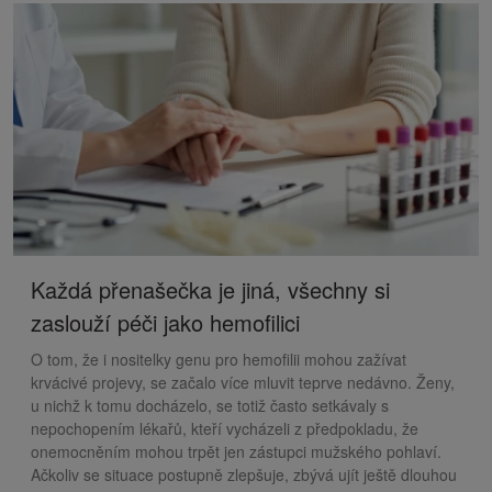
Každá přenašečka je jiná, všechny si
zaslouží péči jako hemofilici
O tom, že i nositelky genu pro hemofilii mohou zažívat
krvácivé projevy, se začalo více mluvit teprve nedávno. Ženy,
u nichž k tomu docházelo, se totiž často setkávaly s
nepochopením lékařů, kteří vycházeli z předpokladu, že
onemocněním mohou trpět jen zástupci mužského pohlaví.
Ačkoliv se situace postupně zlepšuje, zbývá ujít ještě dlouhou