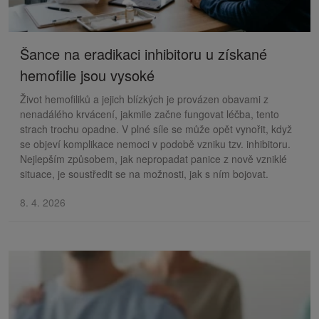
Šance na eradikaci inhibitoru u získané
hemofilie jsou vysoké
Život hemofiliků a jejich blízkých je provázen obavami z
nenadálého krvácení, jakmile začne fungovat léčba, tento
strach trochu opadne. V plné síle se může opět vynořit, když
se objeví komplikace nemoci v podobě vzniku tzv. inhibitoru.
Nejlepším způsobem, jak nepropadat panice z nově vzniklé
situace, je soustředit se na možnosti, jak s ním bojovat.
8. 4. 2026