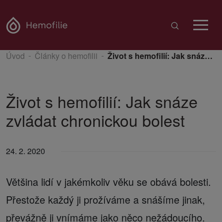
Úvod
Články o hemofilii
Život s hemofilií: Jak snáze zvládat chronickou bolest
Život s hemofilií: Jak snáze
zvládat chronickou bolest
24. 2. 2020
Většina lidí v jakémkoliv věku se obává bolesti.
Přestože každý ji prožíváme a snášíme jinak,
převážně ji vnímáme jako něco nežádoucího.